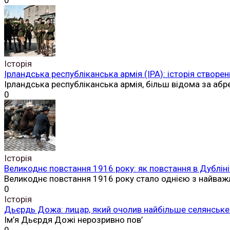
0
Історія
Ірландська республіканська армія (ІРА): історія створен
Ірландська республіканська армія, більш відома за аб
0
Історія
Великоднє повстання 1916 року: як повстання в Дубліні
Великоднє повстання 1916 року стало однією з найваж
0
Історія
Дьєрдь Дожа: лицар, який очолив найбільше селянське 
Ім’я Дьєрдя Дожі нерозривно пов’