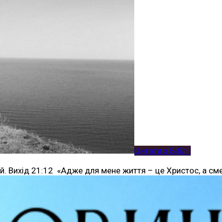
Цитати з Біблії
ий. Вихід 21:12 «Адже для мене життя – це Христос, а см