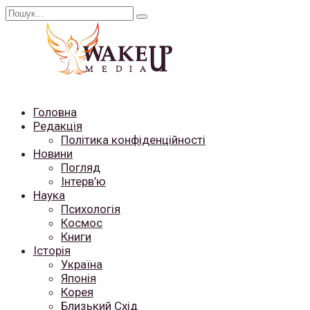
Перейти
Search
до
for:
вмісту
Головна
Редакція
Політика конфіденційності
Новини
Погляд
Інтерв’ю
Наука
Психологія
Космос
Книги
Історія
Україна
Японія
Корея
Близький Схід