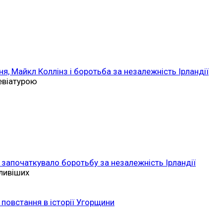
ня, Майкл Коллінз і боротьба за незалежність Ірландії
ревіатурою
 започаткувало боротьбу за незалежність Ірландії
ливіших
повстання в історії Угорщини