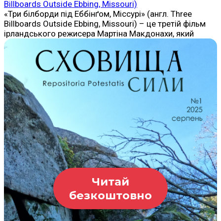
Billboards Outside Ebbing, Missouri)
«Три білборди під Еббінґом, Міссурі» (англ. Three
Billboards Outside Ebbing, Missouri) – це третій фільм
ірландського режисера Мартіна Макдонахи, який
Читай
безкоштовно