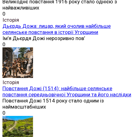
Великоднє повстання 1916 року стало однією з
найважливіших
0
Історія
Дьєрдь Дожа: лицар, який очолив найбільше
селянське повстання в історії Угорщини
Ім’я Дьєрдя Дожі нерозривно пов’
0
Історія
Повстання Дожі (1514): найбільше селянське
повстання середньовічної Угорщини та його наслідки
Повстання Дожі 1514 року стало одним із
наймасштабніших
0