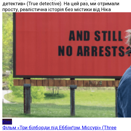
детектив» (True detective). На цей раз, ми отримали
просту, реалістична історія без містики від Ніка
Кіно
Фільм «Три білборди під Еббінґом, Міссурі» (Three