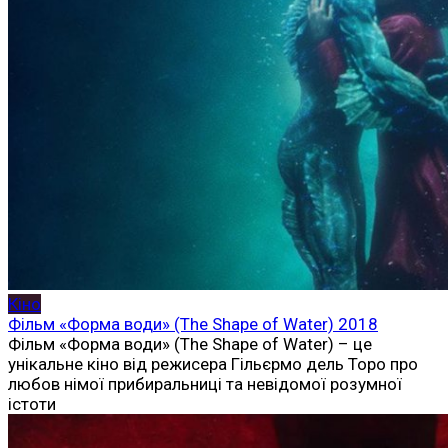
Кіно
Фільм «Форма води» (The Shape of Water) 2018
Фільм «Форма води» (The Shape of Water) – це
унікальне кіно від режисера Гільєрмо дель Торо про
любов німої прибиральниці та невідомої розумної
істоти