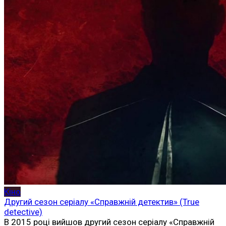
Кіно
Другий сезон серіалу «Справжній детектив» (True
detective)
В 2015 році вийшов другий сезон серіалу «Справжній