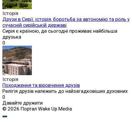
Історія
Друзи в Сирії: історія, боротьба за автономію та роль у
сучасній сирійській державі
Сирія є країною, де сьогодні проживає найбільша
друзька
0
Історія
Походження та віровчення друзів
Релігія друзів належить до найзагадковіших духовних
0
Давайте дружити
© 2026 Портал Wake Up Media