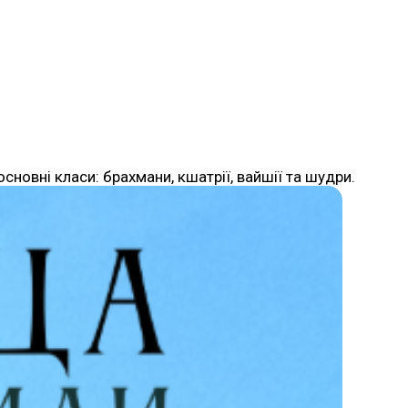
сновні класи: брахмани, кшатрії, вайшії та шудри.