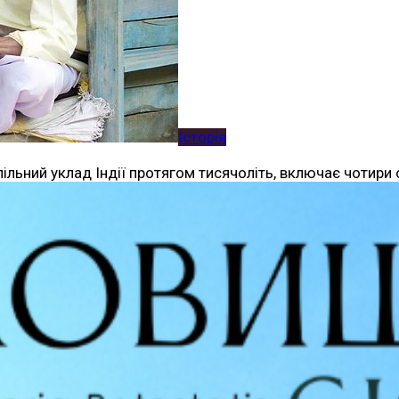
Історія
ільний уклад Індії протягом тисячоліть, включає чотири о