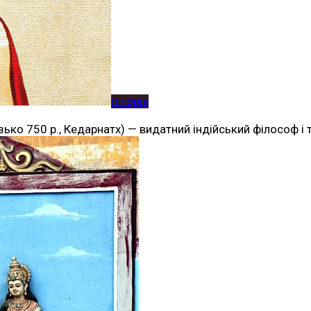
Історія
лизько 750 р., Кедарнатх) — видатний індійський філософ