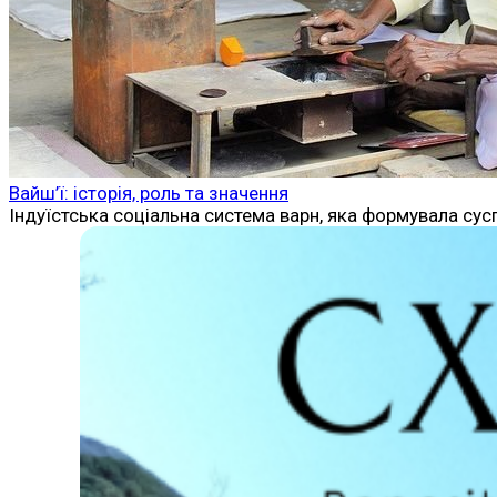
Вайш’ї: історія, роль та значення
Індуїстська соціальна система варн, яка формувала сусп