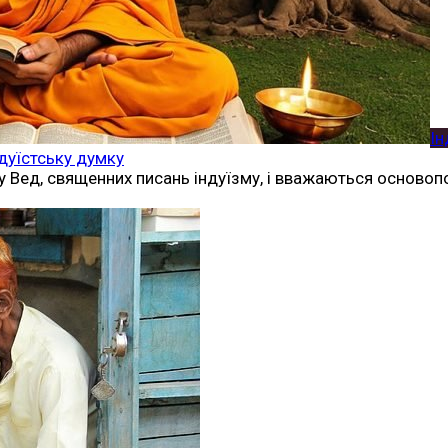
Ін
дуїстську думку
 Вед, священних писань індуїзму, і вважаються основоп