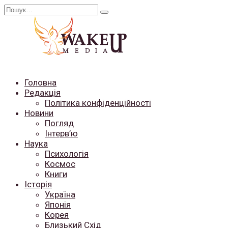
Перейти
Search
до
for:
вмісту
Головна
Редакція
Політика конфіденційності
Новини
Погляд
Інтерв’ю
Наука
Психологія
Космос
Книги
Історія
Україна
Японія
Корея
Близький Схід