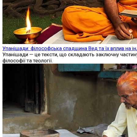
Упанішади: філософська спадщина Вед та їх вплив на ін
Упанішади — це тексти, що складають заключну частину
філософії та теології.