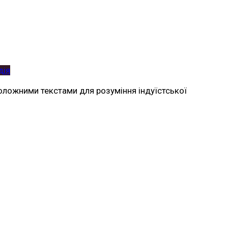
дія
оложними текстами для розуміння індуїстської