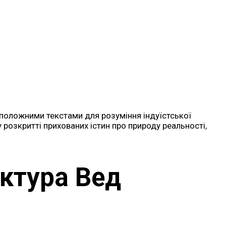
оположними текстами для розуміння індуїстської
 розкритті прихованих істин про природу реальності,
уктура Вед