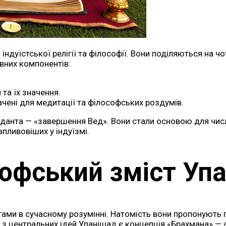
індуїстської релігії та філософії. Вони поділяються на ч
вних компонентів:
та їх значення.
ачені для медитації та філософських роздумів.
еданта — «завершення Вед». Вони стали основою для числ
пливовіших у індуїзмі.
офський зміст Уп
ми в сучасному розумінні. Натомість вони пропонують гл
ю з центральних ідей Упанішад є концепція «Брахмана» —