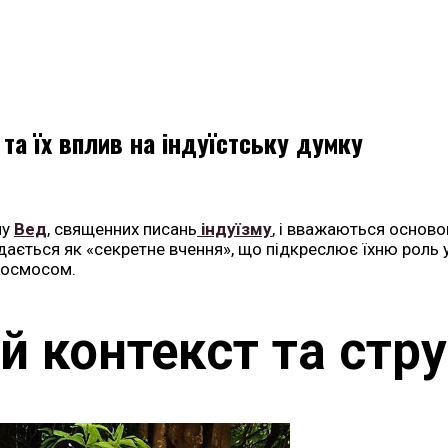
а їх вплив на індуїстську думку
ну
Вед
, священних писань
індуїзму
, і вважаються основ
дається як «секретне вчення», що підкреслює їхню роль у
космосом.
й контекст та стр