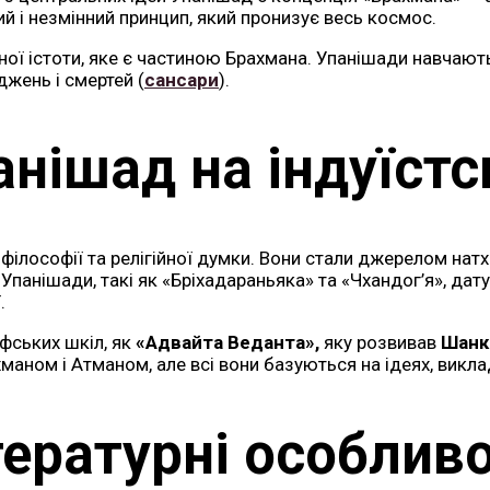
й і незмінний принцип, який пронизує весь космос.
 істоти, яке є частиною Брахмана. Упанішади навчають, 
джень і смертей (
сансари
).
анішад на індуїстс
філософії та релігійної думки. Вони стали джерелом натх
 Упанішади, такі як «Бріхадараньяка» та «Чхандог’я», да
.
фських шкіл, як
«Адвайта Веданта»,
яку розвивав
Шанк
хманом і Атманом, але всі вони базуються на ідеях, викл
тературні особливо