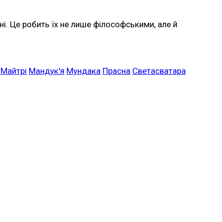
ні. Це робить їх не лише філософськими, але й
Майтрі
Мандук'я
Мундака
Прасна
Светасватара