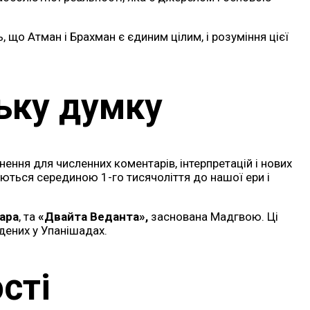
що Атман і Брахман є єдиним цілим, і розуміння цієї
ьку думку
нення для численних коментарів, інтерпретацій і нових
туються серединою 1-го тисячоліття до нашої ери і
ара
, та
«Двайта Веданта»,
заснована Мадгвою. Ці
адених у Упанішадах.
сті