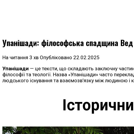
Упанішади: філософська спадщина Вед т
На читання
3 хв
Опубліковано
22.02.2025
Упанішади
— це тексти, що складають заключну части
філософії та теології. Назва «Упанішади» часто перекла
людського існування та взаємозв’язку між людиною і 
Історични