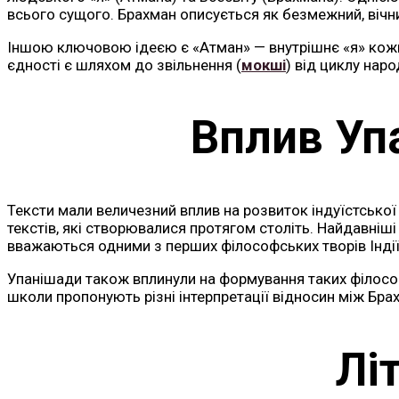
всього сущого. Брахман описується як безмежний, вічни
Іншою ключовою ідеєю є «Атман» — внутрішнє «я» кожної
єдності є шляхом до звільнення (
мокші
) від циклу наро
Вплив Уп
Тексти мали величезний вплив на розвиток індуїстської 
текстів, які створювалися протягом століть. Найдавніші
вважаються одними з перших філософських творів Індії
Упанішади також вплинули на формування таких філосо
школи пропонують різні інтерпретації відносин між Бра
Лі