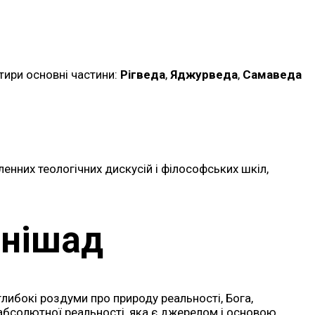
отири основні частини:
Рігведа
,
Яджурведа
,
Самаведа
енних теологічних дискусій і філософських шкіл,
анішад
ибокі роздуми про природу реальності, Бога,
 абсолютної реальності, яка є джерелом і основою