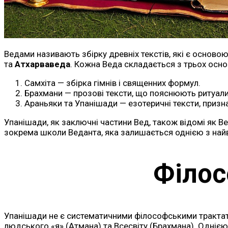
Ведами називають збірку древніх текстів, які є основою 
та
Атхарваведа
. Кожна Веда складається з трьох осно
Самхіта — збірка гімнів і священних формул.
Брахмани — прозові тексти, що пояснюють ритуали 
Араньяки та Упанішади — езотеричні тексти, призн
Упанішади, як заключні частини Вед, також відомі як В
зокрема школи Веданта, яка залишається однією з найв
Філос
Упанішади не є систематичними філософськими трактата
людського «я» (Атмана) та Всесвіту (Брахмана). Одніє