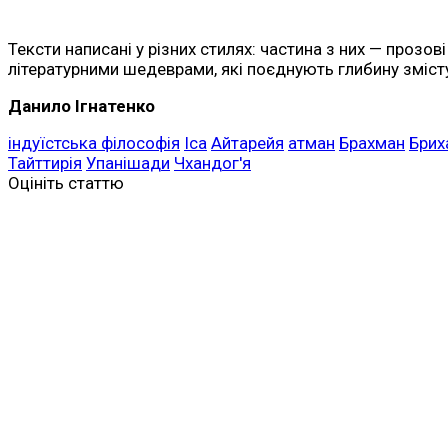
Тексти написані у різних стилях: частина з них — прозов
літературними шедеврами, які поєднують глибину зміст
Данило Ігнатенко
індуїстська філософія
Іса
Айтарейя
атман
Брахман
Брих
Тайттирія
Упанішади
Чхандог'я
Оцініть статтю