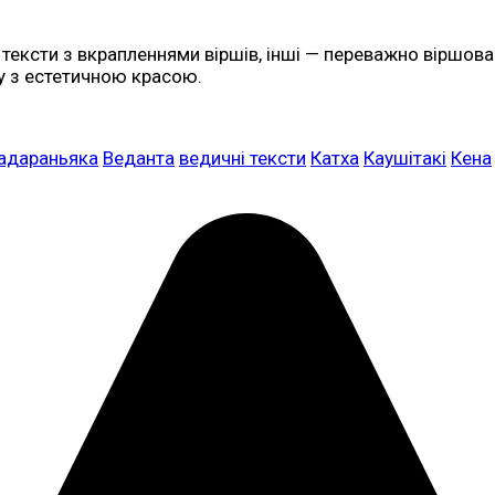
і тексти з вкрапленнями віршів, інші — переважно віршова
у з естетичною красою.
адараньяка
Веданта
ведичні тексти
Катха
Каушітакі
Кена