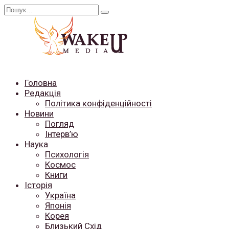
Перейти
Search
до
for:
вмісту
Головна
Редакція
Політика конфіденційності
Новини
Погляд
Інтерв’ю
Наука
Психологія
Космос
Книги
Історія
Україна
Японія
Корея
Близький Схід