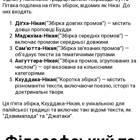
Пітака поділена на п’ять збірок, відомих як Нікаї. До
них входять:
Діґха-Нікая
(“Збірка довгих промов”) — містить
довші проповіді Будди.
Маджхіма-Нікая
(“Збірка середніх промов”) —
включає промови середньої довжини.
Сам’ютта-Нікая
(“Збірка зв’язаних промов”) —
об’єднує тексти за тематичними групами.
Ангуттара-Нікая
(“Збірка промов, згрупованих за
числом”) — організована за кількісними
категоріями.
Кхуддака-Нікая
(“Коротка збірка”) — містить
різноманітні тексти, включаючи поезію, історії та
доктринальні твори.
Ця п’ята збірка, Кхуддака-Нікая, є унікальною для
палійської традиції та включає такі відомі тексти, як
“Дхаммапада” та “Джатаки”.