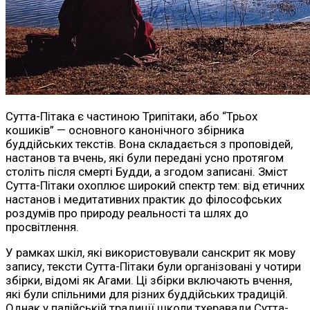
Сутта-Пітака є частиною Трипітаки, або “Трьох
кошиків” — основного канонічного збірника
буддійських текстів. Вона складається з проповідей,
настанов та вчень, які були передані усно протягом
століть після смерті Будди, а згодом записані. Зміст
Сутта-Пітаки охоплює широкий спектр тем: від етичних
настанов і медитативних практик до філософських
роздумів про природу реальності та шлях до
просвітлення.
У рамках шкіл, які використовували санскрит як мову
запису, тексти Сутта-Пітаки були організовані у чотири
збірки, відомі як Агами. Ці збірки включають вчення,
які були спільними для різних буддійських традицій.
Однак у палійській традиції школи тхеравади Сутта-