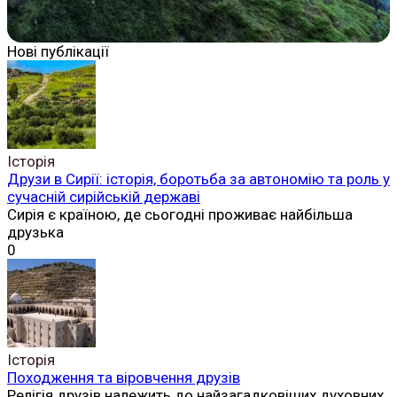
Нові публікації
Історія
Друзи в Сирії: історія, боротьба за автономію та роль у
сучасній сирійській державі
Сирія є країною, де сьогодні проживає найбільша
друзька
0
Історія
Походження та віровчення друзів
Релігія друзів належить до найзагадковіших духовних