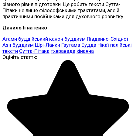
різного рівня підготовки. Це робить тексти Сутта-
Пітаки не лише філософськими трактатами, але й
практичними посібниками для духовного розвитку.
Данило Ігнатенко
Агами
буддійський канон
буддизм Південно-Східної
Азії
буддизм Шрі-Ланки
Гаутама Будда
Нікаї
палійські
тексти
Сутта-Пітака
тхеравада
хінаяна
Оцініть статтю