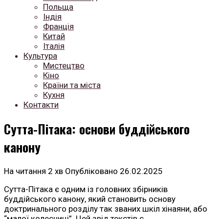
Польща
Індія
Франція
Китай
Італія
Культура
Мистецтво
Кіно
Країни та міста
Кухня
Контакти
Сутта-Пітака: основи буддійського
канону
На читання
2 хв
Опубліковано
26.02.2025
Сутта-Пітака є одним із головних збірників
буддійського канону, який становить основу
доктринального розділу так званих шкіл хінаяни, або
“малої колесниці”. Цей звід текстів є