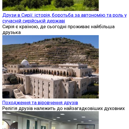
Друзи в Сирії: історія, боротьба за автономію та роль у
сучасній сирійській державі
Сирія є країною, де сьогодні проживає найбільша
друзька
Походження та віровчення друзів
Релігія друзів належить до найзагадковіших духовних