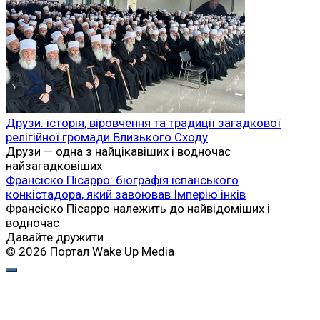
Друзи: історія, віровчення та традиції загадкової
релігійної громади Близького Сходу
Друзи — одна з найцікавіших і водночас
найзагадковіших
Франсіско Пісарро: біографія іспанського
конкістадора, який завоював Імперію інків
Франсіско Пісарро належить до найвідоміших і
водночас
Давайте дружити
© 2026 Портал Wake Up Media