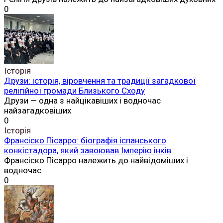
0
Історія
Друзи: історія, віровчення та традиції загадкової
релігійної громади Близького Сходу
Друзи — одна з найцікавіших і водночас
найзагадковіших
0
Історія
Франсіско Пісарро: біографія іспанського
конкістадора, який завоював Імперію інків
Франсіско Пісарро належить до найвідоміших і
водночас
0