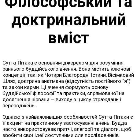
Філософський та
доктринальний
вміст
Сутта-Пітака є основним джерелом для розуміння
раннього буддійського вчення. Вона містить ключові
концепції, такі як Чотири Благородні Істини, Вісімковий
Шлях, доктрина анатмана (відсутність постійного “я”)
та закон карми. Ці вчення формують основу
буддійської філософії та практики, спрямованої на
досягнення нірвани — виходу з циклу страждань і
перероджень.
Однією з найважливіших особливостей Сутта-Пітаки є
її акцент на практичному застосуванні вчень. Будда
часто використовував притчі, алегорії та діалоги, щоб
зробити свої ідеї доступними для послідовників