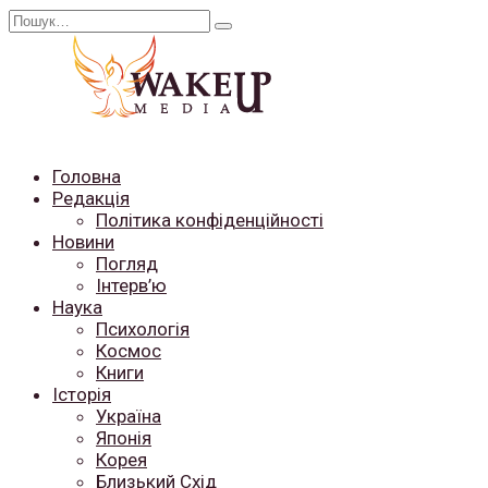
Перейти
Search
до
for:
вмісту
Головна
Редакція
Політика конфіденційності
Новини
Погляд
Інтерв’ю
Наука
Психологія
Космос
Книги
Історія
Україна
Японія
Корея
Близький Схід