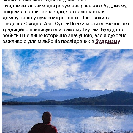
фундаментальним для розуміння раннього буддизму,
зокрема школи тхеравади, яка залишається
домінуючою у сучасних регіонах Шрі-Ланки та
Південно-Східної Азії. Сутта-Пітака містить вчення, які
традиційно приписуються самому Гаутамі Будді, що
робить її не лише історично значущою, але й духовно
важливою для мільйонів послідовників
буддизму
.