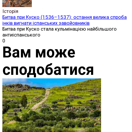
Історія
Битва при Куско (1536–1537): остання велика спроба
інків вигнати іспанських завойовників
Битва при Куско стала кульмінацією найбільшого
антиіспанського
0
Вам може
сподобатися