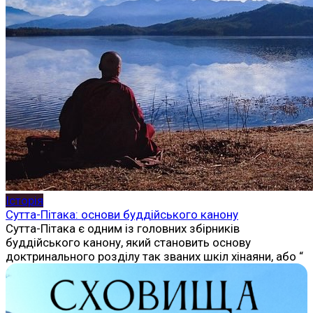
Історія
Сутта-Пітака: основи буддійського канону
Сутта-Пітака є одним із головних збірників
буддійського канону, який становить основу
доктринального розділу так званих шкіл хінаяни, або “