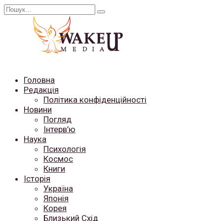
Перейти
Search
до
for:
вмісту
Головна
Редакція
Політика конфіденційності
Новини
Погляд
Інтерв’ю
Наука
Психологія
Космос
Книги
Історія
Україна
Японія
Корея
Близький Схід