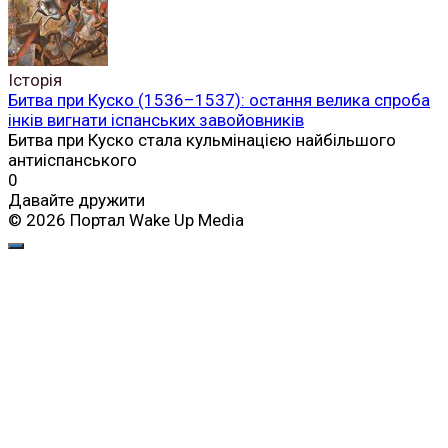
Історія
Битва при Куско (1536–1537): остання велика спроба
інків вигнати іспанських завойовників
Битва при Куско стала кульмінацією найбільшого
антиіспанського
0
Давайте дружити
© 2026 Портал Wake Up Media