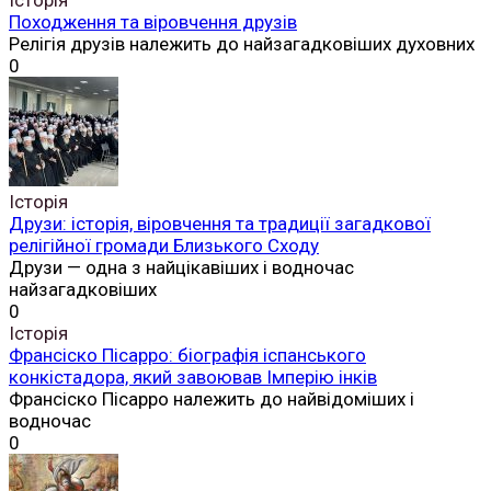
Походження та віровчення друзів
Релігія друзів належить до найзагадковіших духовних
0
Історія
Друзи: історія, віровчення та традиції загадкової
релігійної громади Близького Сходу
Друзи — одна з найцікавіших і водночас
найзагадковіших
0
Історія
Франсіско Пісарро: біографія іспанського
конкістадора, який завоював Імперію інків
Франсіско Пісарро належить до найвідоміших і
водночас
0