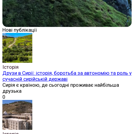
Нові публікації
Історія
Друзи в Сирії: історія, боротьба за автономію та роль у
сучасній сирійській державі
Сирія є країною, де сьогодні проживає найбільша
друзька
0
Історія