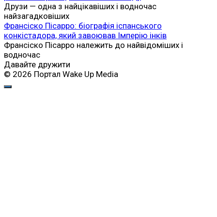
Друзи — одна з найцікавіших і водночас
найзагадковіших
Франсіско Пісарро: біографія іспанського
конкістадора, який завоював Імперію інків
Франсіско Пісарро належить до найвідоміших і
водночас
Давайте дружити
© 2026 Портал Wake Up Media