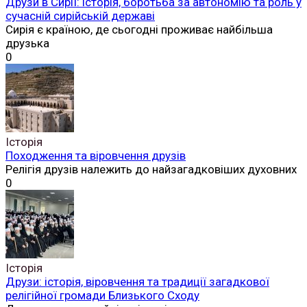
Друзи в Сирії: історія, боротьба за автономію та роль у
сучасній сирійській державі
Сирія є країною, де сьогодні проживає найбільша
друзька
0
Історія
Походження та віровчення друзів
Релігія друзів належить до найзагадковіших духовних
0
Історія
Друзи: історія, віровчення та традиції загадкової
релігійної громади Близького Сходу