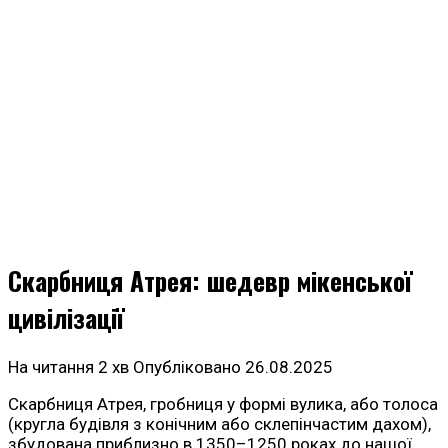
Скарбниця Атрея: шедевр мікенської
цивілізації
На читання
2 хв
Опубліковано
26.08.2025
Скарбниця Атрея, гробниця у формі вулика, або толоса
(кругла будівля з конічним або склепінчастим дахом),
збудована приблизно в 1350–1250 роках до нашої