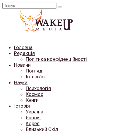
Перейти
Search
до
for:
вмісту
Головна
Редакція
Політика конфіденційності
Новини
Погляд
Інтерв’ю
Наука
Психологія
Космос
Книги
Історія
Україна
Японія
Корея
Близький Схід