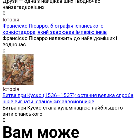
Друзи — одна з найцікавіших і водночас
найзагадковіших
0
Історія
Франсіско Пісарро: біографія іспанського
конкістадора, який завоював Імперію інків
Франсіско Пісарро належить до найвідоміших і
водночас
0
Історія
Битва при Куско (1536–1537): остання велика спроба
інків вигнати іспанських завойовників
Битва при Куско стала кульмінацією найбільшого
антиіспанського
0
Вам може