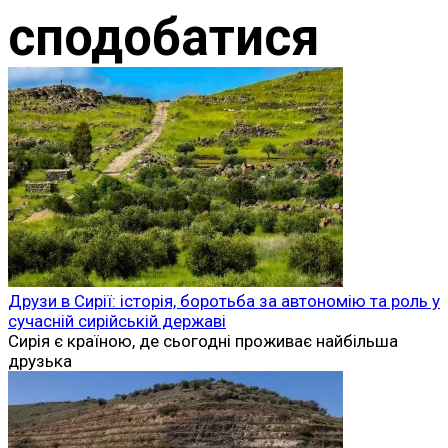
сподобатися
Друзи в Сирії: історія, боротьба за автономію та роль у
сучасній сирійській державі
Сирія є країною, де сьогодні проживає найбільша
друзька