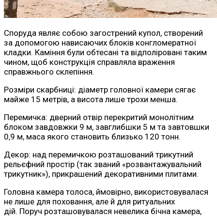
Споруда являє собою загострений купол, створений
за допомогою нависаючих блоків конгломератної
кладки. Каміння були обтесані та відполіровані таким
чином, щоб конструкція справляла враження
справжнього склепіння.
Розміри скарбниці: діаметр головної камери сягає
майже 15 метрів, а висота лише трохи менша.
Перемичка: дверний отвір перекритий монолітним
блоком завдовжки 9 м, завглибшки 5 м та завтовшки
0,9 м, маса якого становить близько 120 тонн.
Декор: над перемичкою розташований трикутний
рельєфний простір (так званий «розвантажувальний
трикутник»), прикрашений декоративними плитами.
Головна камера толоса, ймовірно, використовувалася
не лише для поховання, але й для ритуальних
дій. Поруч розташовувалася невелика бічна камера,