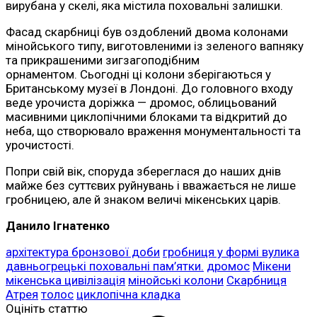
вирубана у скелі, яка містила поховальні залишки.
Фасад скарбниці був оздоблений двома колонами
мінойського типу, виготовленими із зеленого вапняку
та прикрашеними зигзагоподібним
орнаментом. Сьогодні ці колони зберігаються у
Британському музеї в Лондоні. До головного входу
веде урочиста доріжка — дромос, облицьований
масивними циклопічними блоками та відкритий до
неба, що створювало враження монументальності та
урочистості.
Попри свій вік, споруда збереглася до наших днів
майже без суттєвих руйнувань і вважається не лише
гробницею, але й знаком величі мікенських царів.
Данило Ігнатенко
архітектура бронзової доби
гробниця у формі вулика
давньогрецькі поховальні пам’ятки.
дромос
Мікени
мікенська цивілізація
мінойські колони
Скарбниця
Атрея
толос
циклопічна кладка
Оцініть статтю