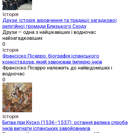
Історія
Друзи: історія, віровчення та традиції загадкової
релігійної громади Близького Сходу
Друзи — одна з найцікавіших і водночас
найзагадковіших
0
Історія
Франсіско Пісарро: біографія іспанського
конкістадора, який завоював Імперію інків
Франсіско Пісарро належить до найвідоміших і
водночас
0
Історія
Битва при Куско (1536–1537): остання велика спроба
інків вигнати іспанських завойовників