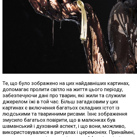
Те, що було зображено на цих найдавніших картинах,
допомагає пролити світло на життя цього періоду,
забезпечуючи дані про тварин, які жили та служили
джерелом їжі в той час. Більш загадковим у цих
картинах є включення багатьох складних істот із
людськими та тваринними рисами. Їхнє зображення
змусило багатьох повірити, що в малюнках був
шаманський і духовний аспект, і що вони, можливо,
використовувалися в ритуалах і церемоніях. Принаймні,