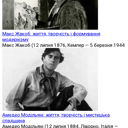
Макс Жакоб: життя, творчість і формування
модернізму
Макс Жакоб (12 липня 1876, Кемпер — 5 березня 1944
Амедео Модільяні: життя, творчість і мистецька
спадщина
Амедео Модільяні (12 липня 1884, Ліворно, Італія —