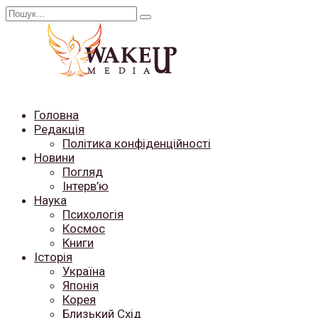
Перейти
Search
до
for:
вмісту
Головна
Редакція
Політика конфіденційності
Новини
Погляд
Інтерв’ю
Наука
Психологія
Космос
Книги
Історія
Україна
Японія
Корея
Близький Схід