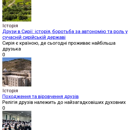
Історія
Друзи в Сирії: історія, боротьба за автономію та роль у
сучасній сирійській державі
Сирія є країною, де сьогодні проживає найбільша
друзька
0
Історія
Походження та віровчення друзів
Релігія друзів належить до найзагадковіших духовних
0