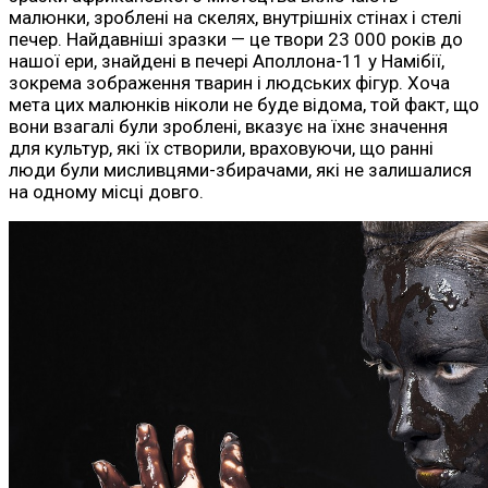
малюнки, зроблені на скелях, внутрішніх стінах і стелі
печер. Найдавніші зразки — це твори 23 000 років до
нашої ери, знайдені в печері Аполлона-11 у Намібії,
зокрема зображення тварин і людських фігур. Хоча
мета цих малюнків ніколи не буде відома, той факт, що
вони взагалі були зроблені, вказує на їхнє значення
для культур, які їх створили, враховуючи, що ранні
люди були мисливцями-збирачами, які не залишалися
на одному місці довго.