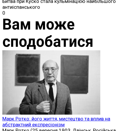
Битва при Куско стала кульмінацією найбільшого
антиіспанського
0
Вам може
сподобатися
Марк Ротко: його життя, мистецтво та вплив на
абстрактний експресіонізм
Марк Ротко (25 вересня 1903, Двінськ, Російська