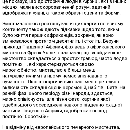
це показує, що доісторичні люди в Африці, як і в інших
місцях, мали високорозвинений розум, здатний
відображати уявні, а також образні сцени та форми.
Зміст малюнків і розташування цих картин по всьому
континенту також дають підказки щодо того, яким
було життя перших африканців, зокрема, як воно
змінювалося протягом десятиліть і століть. Беручи
приклад Південної Африки, фахівець з африканського
мистецтва Френк Уіллетт зазначає, що «найдавніше
мистецтво складається з простих гравюр, часто ледве
помітних…., які характеризуються своєю
миролюбністю; мистецтво є більш-менш
натуралістичним і в ньому немає впізнаваного
сучасного. Пізніші картини виконані менш ретельно і
включають складні сцени церемоній, набігів і битв. На
ранній фазі цього періоду різні народи, здається,
мирно співіснують, але пізня фаза, картини якої
здебільшого зосереджені навколо південно-східної
частини Південної Африки, відображає період
постійної боротьби».
На відміну від європейського печерного мистецтва,