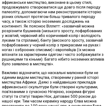
африканське мистецтво, виконане в цьому стилі,
продовжувало створюватися ще довго після періоду
палеоліту, допомагаючи нам реконструювати історію
різних спільнот протягом більш тривалого періоду
часу, а також історію іноземних досліджень на
континенті. Як пояснює Віллетт: «зазвичай можна
розрізнити бушменів (низького зросту, пофарбованих
у жовтий, червоний або коричневий колір і володіють
луками та стрілами), банту (високого зросту, зазвичай
пофарбованих у чорний колір з прикрасами на руках і
ногах і озброєних списами) і європейців (їх можна
впізнати за характерним одягом і часто зображувати з
рушницями та кіньми). Багато нібито іноземних впливів
було заявлено в мистецтві».
Важливо відзначити, що наскальні малюнки були не
єдиним видом мистецтва, створеним у ранній історії
мистецтва Африки. Деякі з найдавніших прикладів
африканської скульптури були створені культурами,
пов’язаними з сучасною Нігерією, зокрема фігурні
статуї та статуї тварин Нок, датовані 500 роком до
нашої ери. Тим часом кераміку народу Єлва можна
простежити до 100 року нашої ери, а скульптури Бура