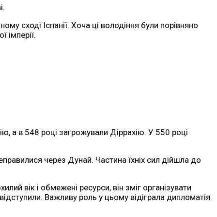
і.
му сході Іспанії. Хоча ці володіння були порівняно
 імперії.
ію, а в 548 році загрожували Діррахію. У 550 році
правилися через Дунай. Частина їхніх сил дійшла до
лий вік і обмежені ресурси, він зміг організувати
відступили. Важливу роль у цьому відіграла дипломатія