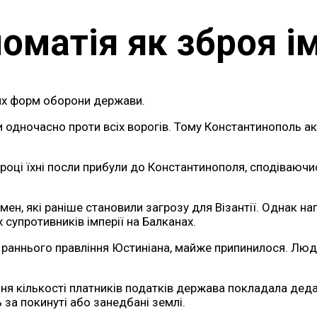
оматія як зброя ім
ших форм оборони держави.
и одночасно проти всіх ворогів. Тому Константинополь а
оці їхні посли прибули до Константинополя, сподіваючис
емен, які раніше становили загрозу для Візантії. Однак н
 супротивників імперії на Балканах.
я раннього правління Юстиніана, майже припинилося. Лю
я кількості платників податків держава покладала дедал
 за покинуті або занедбані землі.