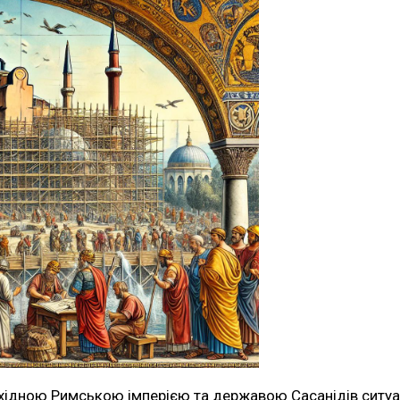
хідною Римською імперією та державою Сасанідів ситуац