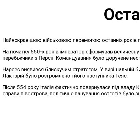
Оста
Найяскравішою військовою перемогою останніх років пра
На початку 550-х років імператор сформував величезну а
перебіжчики з Персії. Командування було доручене нес
Нарсес виявився блискучим стратегом. У вирішальній би
Лактарій було розгромлено і його наступника Теяс.
Після 554 року Італія фактично повернулася під владу 
справи півострова, політичне панування остготів було з