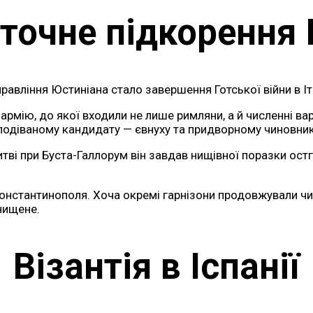
точне підкорення І
вління Юстиніана стало завершення Готської війни в Іта
рмію, до якої входили не лише римляни, а й численні вар
подіваному кандидату — євнуху та придворному чиновник
тві при Буста-Галлорум він завдав нищівної поразки ост
Константинополя. Хоча окремі гарнізони продовжували чи
нищене.
Візантія в Іспанії