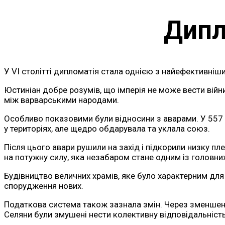
Дипл
У VI столітті дипломатія стала однією з найефективні
Юстиніан добре розумів, що імперія не може вести війн
між варварськими народами.
Особливо показовими були відносини з аварами. У 557 р
у територіях, але щедро обдарувала та уклала союз.
Після цього авари рушили на захід і підкорили низку пл
на потужну силу, яка незабаром стане одним із головних
Будівництво величних храмів, яке було характерним дл
спорудження нових.
Податкова система також зазнала змін. Через зменшенн
Селяни були змушені нести колективну відповідальність