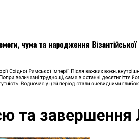
емоги, чума та народження Візантійської 
ї Східної Римської імперії. Після важких воєн, внутрішні
 Попри величезні труднощі, саме в останні десятиліття 
огутність. Водночас у цей період стали очевидними глиб
єю та завершення 