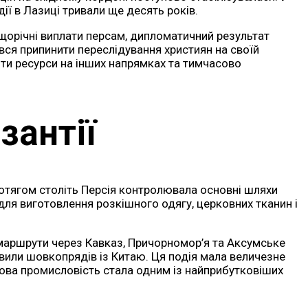
ії в Лазиці тривали ще десять років.
орічні виплати персам, дипломатичний результат
вся припинити переслідування християн на своїй
ити ресурси на інших напрямках та тимчасово
зантії
ротягом століть Персія контролювала основні шляхи
ля виготовлення розкішного одягу, церковних тканин і
 маршрути через Кавказ, Причорномор’я та Аксумське
вили шовкопрядів із Китаю. Ця подія мала величезне
кова промисловість стала одним із найприбутковіших