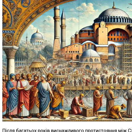
Після багатьох років виснажливого протистояння між С