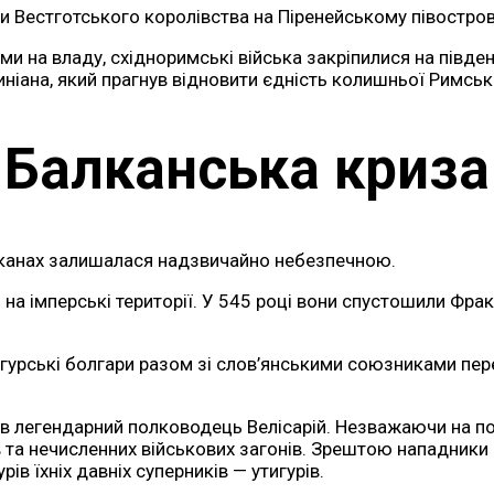
ти Вестготського королівства на Піренейському півостров
а владу, східноримські війська закріпилися на південно
ана, який прагнув відновити єдність колишньої Римської
Балканська криза
 Балканах залишалася надзвичайно небезпечною.
на імперські території. У 545 році вони спустошили Фрак
гурські болгари разом зі слов’янськими союзниками пере
 легендарний полководець Велісарій. Незважаючи на похи
 та нечисленних військових загонів. Зрештою нападники 
ів їхніх давніх суперників — утигурів.