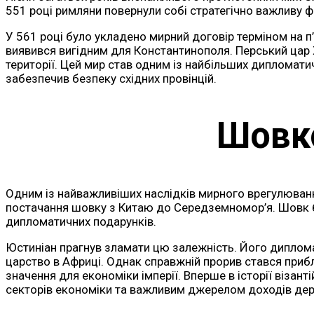
551 році римляни повернули собі стратегічно важливу ф
У 561 році було укладено мирний договір терміном на п
виявився вигідним для Константинополя. Перський цар Х
території. Цей мир став одним із найбільших дипломати
забезпечив безпеку східних провінцій.
Шовко
Одним із найважливіших наслідків мирного врегулюванн
постачання шовку з Китаю до Середземномор’я. Шовк б
дипломатичних подарунків.
Юстиніан прагнув зламати цю залежність. Його диплома
царство в Африці. Однак справжній прорив стався приб
значення для економіки імперії. Вперше в історії віза
секторів економіки та важливим джерелом доходів дер