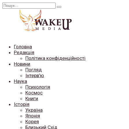
Перейти
Search
до
for:
вмісту
Головна
Редакція
Політика конфіденційності
Новини
Погляд
Інтерв’ю
Наука
Психологія
Космос
Книги
Історія
Україна
Японія
Корея
Близький Схід