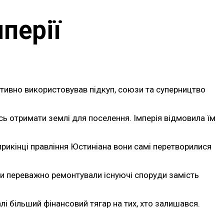
перії
ктивно використовував підкуп, союзи та суперництво
ь отримати землі для поселення. Імперія відмовила їм
априкінці правління Юстиніана вони самі перетворилися
ди переважно ремонтували існуючі споруди замість
і більший фінансовий тягар на тих, хто залишався.