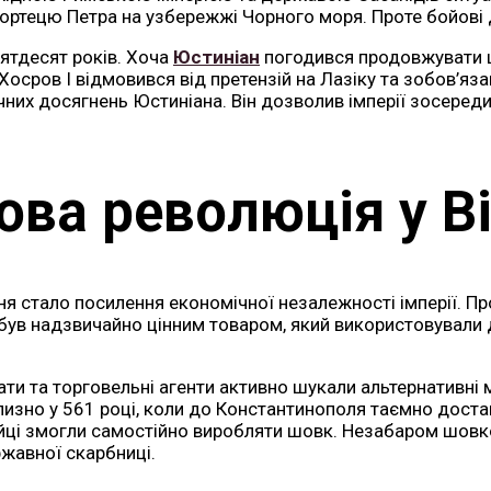
ортецю Петра на узбережжі Чорного моря. Проте бойові д
’ятдесят років. Хоча
Юстиніан
погодився продовжувати щ
осров І відмовився від претензій на Лазіку та зобов’яза
чних досягнень Юстиніана. Він дозволив імперії зосеред
ва революція у Ві
я стало посилення економічної незалежності імперії. П
ув надзвичайно цінним товаром, який використовували д
ти та торговельні агенти активно шукали альтернативні
лизно у 561 році, коли до Константинополя таємно доста
нтійці змогли самостійно виробляти шовк. Незабаром шов
жавної скарбниці.