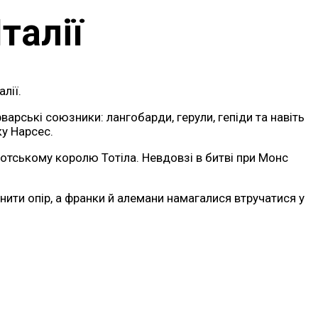
талії
лії.
варські союзники: лангобарди, герули, гепіди та навіть
у Нарсес.
готському королю Тотіла. Невдовзі в битві при Монс
нити опір, а франки й алемани намагалися втручатися у