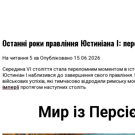
Останні роки правління Юстиніана I: пер
На читання
5 хв
Опубліковано
15.06.2026
Середина VI століття стала переломним моментом в історі
Юстиніан I наблизився до завершення свого правління.
військових успіхів, які тимчасово відродили римську м
імперії
протягом наступних століть.
Мир із Персі