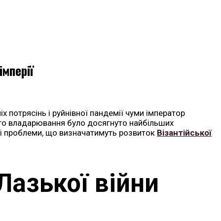
імперії
х потрясінь і руйнівної пандемії чуми імператор
його владарювання було досягнуто найбільших
окі проблеми, що визначатимуть розвиток
Візантійської
Лазької війни