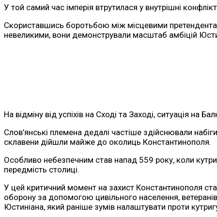
У той самий час імперія втрутилася у внутрішні конфлік
Скориставшись боротьбою між місцевими претендентами н
невеликими, вони демонстрували масштаб амбіцій Юстині
На відміну від успіхів на Сході та Заході, ситуація на
Слов’янські племена дедалі частіше здійснювали набіги 
склавени дійшли майже до околиць Константинополя.
Особливо небезпечним став напад 559 року, коли кутри
передмість столиці.
У цей критичний момент на захист Константинополя став
оборону за допомогою цивільного населення, ветеранів
Юстиніана, який раніше зумів налаштувати проти кутригур