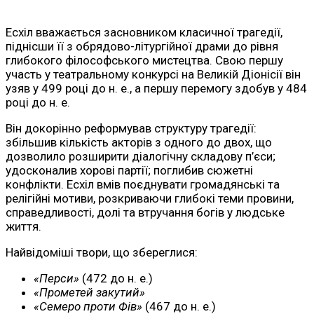
Есхіл вважається засновником класичної трагедії,
піднісши її з обрядово-літургійної драми до рівня
глибокого філософського мистецтва. Свою першу
участь у театральному конкурсі на Великій Діонісії він
узяв у 499 році до н. е., а першу перемогу здобув у 484
році до н. е.
Він докорінно реформував структуру трагедії:
збільшив кількість акторів з одного до двох, що
дозволило розширити діалогічну складову п’єси;
удосконалив хорові партії; поглибив сюжетні
конфлікти. Есхіл вмів поєднувати громадянські та
релігійні мотиви, розкриваючи глибокі теми провини,
справедливості, долі та втручання богів у людське
життя.
Найвідоміші твори, що збереглися:
«Перси»
(472 до н. е.)
«Прометей закутий»
«Семеро проти Фів»
(467 до н. е.)