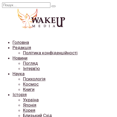
Перейти
Search
до
for:
вмісту
Головна
Редакція
Політика конфіденційності
Новини
Погляд
Інтерв’ю
Наука
Психологія
Космос
Книги
Історія
Україна
Японія
Корея
Близький Схід