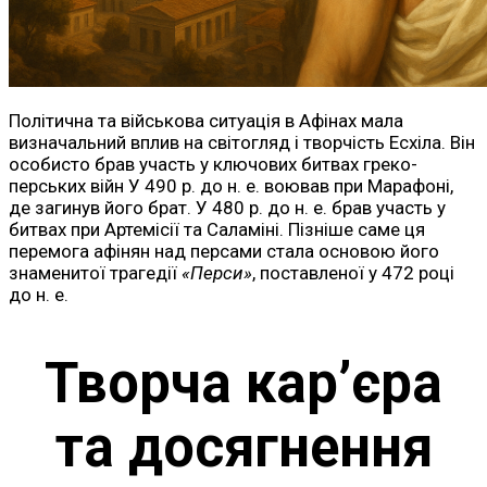
Політична та військова ситуація в Афінах мала
визначальний вплив на світогляд і творчість Есхіла. Він
особисто брав участь у ключових битвах греко-
перських війн У 490 р. до н. е. воював при Марафоні,
де загинув його брат. У 480 р. до н. е. брав участь у
битвах при Артемісії та Саламіні. Пізніше саме ця
перемога афінян над персами стала основою його
знаменитої трагедії
«Перси»
, поставленої у 472 році
до н. е.
Творча кар’єра
та досягнення