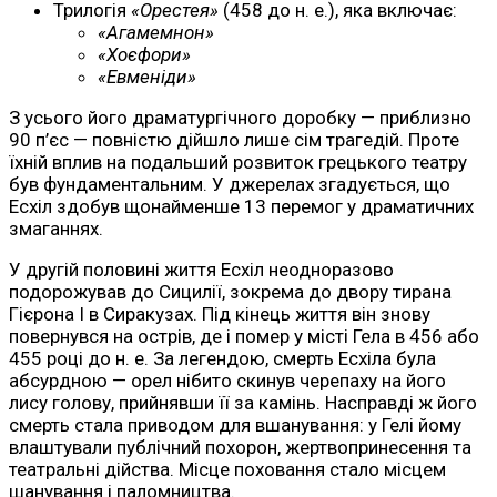
Трилогія
«Орестея»
(458 до н. е.), яка включає:
«Агамемнон»
«Хоєфори»
«Евменіди»
З усього його драматургічного доробку — приблизно
90 п’єс — повністю дійшло лише сім трагедій. Проте
їхній вплив на подальший розвиток грецького театру
був фундаментальним. У джерелах згадується, що
Есхіл здобув щонайменше 13 перемог у драматичних
змаганнях.
У другій половині життя Есхіл неодноразово
подорожував до Сицилії, зокрема до двору тирана
Гієрона I в Сиракузах. Під кінець життя він знову
повернувся на острів, де і помер у місті Гела в 456 або
455 році до н. е. За легендою, смерть Есхіла була
абсурдною — орел нібито скинув черепаху на його
лису голову, прийнявши її за камінь. Насправді ж його
смерть стала приводом для вшанування: у Гелі йому
влаштували публічний похорон, жертвопринесення та
театральні дійства. Місце поховання стало місцем
шанування і паломництва.