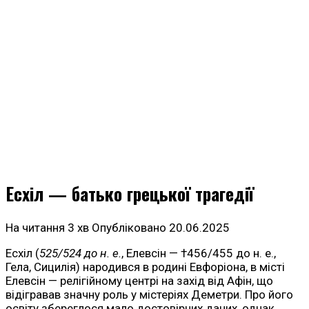
Есхіл — батько грецької трагедії
На читання
3 хв
Опубліковано
20.06.2025
Есхіл (
525/524 до н. е.
, Елевсін — †456/455 до н. е.,
Гела, Сицилія) народився в родині Евфоріона, в місті
Елевсін — релігійному центрі на захід від Афін, що
відігравав значну роль у містеріях Деметри. Про його
освіту збереглося мало достовірних даних, однак