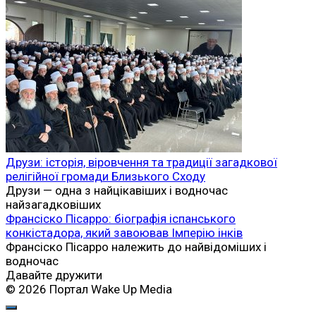
Друзи: історія, віровчення та традиції загадкової
релігійної громади Близького Сходу
Друзи — одна з найцікавіших і водночас
найзагадковіших
Франсіско Пісарро: біографія іспанського
конкістадора, який завоював Імперію інків
Франсіско Пісарро належить до найвідоміших і
водночас
Давайте дружити
© 2026 Портал Wake Up Media