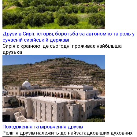
Друзи в Сирії: історія, боротьба за автономію та роль у
сучасній сирійській державі
Сирія є країною, де сьогодні проживає найбільша
друзька
Походження та віровчення друзів
Релігія друзів належить до найзагадковіших духовних