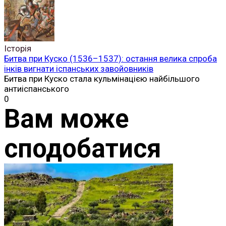
Історія
Битва при Куско (1536–1537): остання велика спроба
інків вигнати іспанських завойовників
Битва при Куско стала кульмінацією найбільшого
антиіспанського
0
Вам може
сподобатися