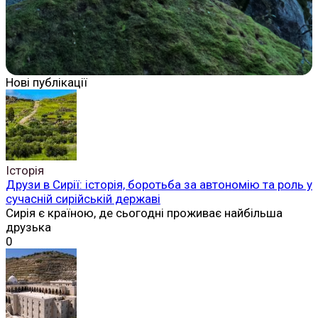
Нові публікації
Історія
Друзи в Сирії: історія, боротьба за автономію та роль у
сучасній сирійській державі
Сирія є країною, де сьогодні проживає найбільша
друзька
0