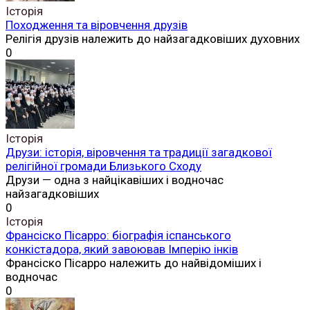
Історія
Походження та віровчення друзів
Релігія друзів належить до найзагадковіших духовних
0
Історія
Друзи: історія, віровчення та традиції загадкової
релігійної громади Близького Сходу
Друзи — одна з найцікавіших і водночас
найзагадковіших
0
Історія
Франсіско Пісарро: біографія іспанського
конкістадора, який завоював Імперію інків
Франсіско Пісарро належить до найвідоміших і
водночас
0