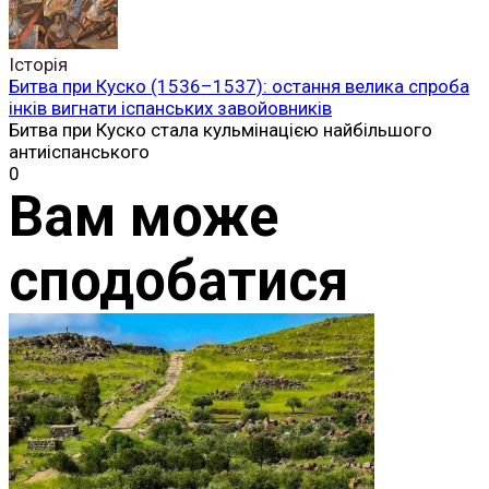
Історія
Битва при Куско (1536–1537): остання велика спроба
інків вигнати іспанських завойовників
Битва при Куско стала кульмінацією найбільшого
антиіспанського
0
Вам може
сподобатися