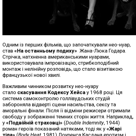
Одним із перших фільмів, що започаткували нео-нуар,
став
«На останньому подиху»
Жана-Люка Годара.
Стрічка, натхненна американськими нуарами,
використовувала імпровізацію, стрибкоподібний
монтаж і нелінійну розповідь, що стало візитівкою
французької нової хвилі.
Важливим чинником розвитку нео-нуару
стало
скасування Кодексу Хейса
у 1968 році. Ця
система самоконтролю голлівудських студій
забороняла відверті сцени насильства, сексу та
аморальні фінали. Після її відміни режисери отримали
свободу у зображенні темних сторін життя. Наприклад,
у
«Подвійній страховці»
(
Double Indemnity
, 1944)
роман героїв показаний натяками, тоді як у
«Жарі
тіла»
(
Body Heat
, 1981) Лоуренса Касдана еротизм і