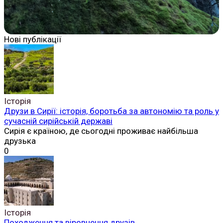
Нові публікації
Історія
Друзи в Сирії: історія, боротьба за автономію та роль у
сучасній сирійській державі
Сирія є країною, де сьогодні проживає найбільша
друзька
0
Історія
Походження та віровчення друзів