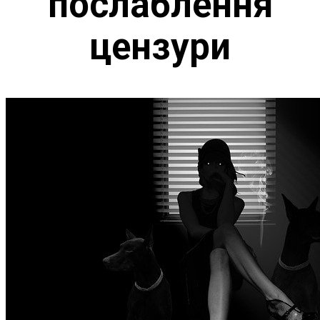
послаблення
цензури