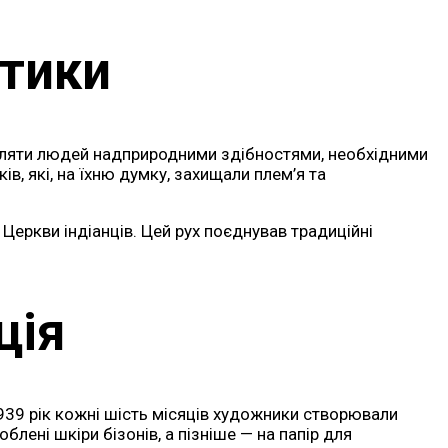
ктики
аділяти людей надприродними здібностями, необхідними
ів, які, на їхню думку, захищали плем’я та
Церкви індіанців. Цей рух поєднував традиційні
ція
1939 рік кожні шість місяців художники створювали
лені шкіри бізонів, а пізніше — на папір для