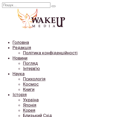
Перейти
Search
до
for:
вмісту
Головна
Редакція
Політика конфіденційності
Новини
Погляд
Інтерв’ю
Наука
Психологія
Космос
Книги
Історія
Україна
Японія
Корея
Близький Схід