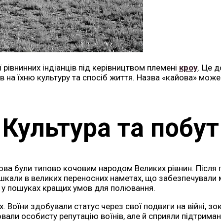
аї рівнинних індіанців під керівництвом племені
кроу
. Це 
ив на їхню культуру та спосіб життя. Назва «кайова» мож
Культура та побут
йова були типово кочовим народом Великих рівнин. Після 
шкали в великих переносних наметах, що забезпечували 
в у пошуках кращих умов для полювання.
. Воїни здобували статус через свої подвиги на війні, з
ювали особисту репутацію воїнів, але й сприяли підтриман