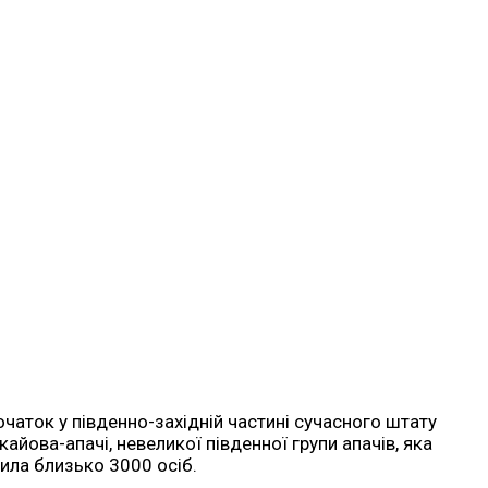
початок у південно-західній частині сучасного штату
кайова-апачі, невеликої південної групи апачів, яка
вила близько 3000 осіб.