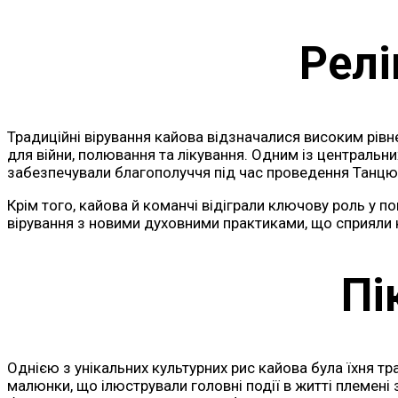
Релі
Традиційні вірування кайова відзначалися високим рів
для війни, полювання та лікування. Одним із центральних 
забезпечували благополуччя під час проведення Танцю
Крім того, кайова й команчі відіграли ключову роль у п
вірування з новими духовними практиками, що сприяли к
Пі
Однією з унікальних культурних рис кайова була їхня тр
малюнки, що ілюстрували головні події в житті племені з