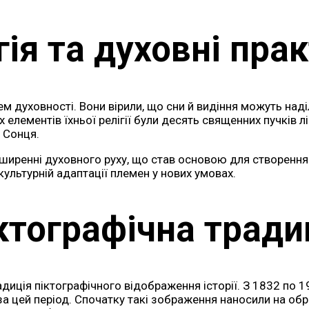
гія та духовні пра
нем духовності. Вони вірили, що сни й видіння можуть н
елементів їхньої релігії були десять священних пучків лік
 Сонця.
оширенні духовного руху, що став основою для створення 
ультурній адаптації племен у нових умовах.
ктографічна тради
адиція піктографічного відображення історії. З 1832 по 
а цей період. Спочатку такі зображення наносили на оброб