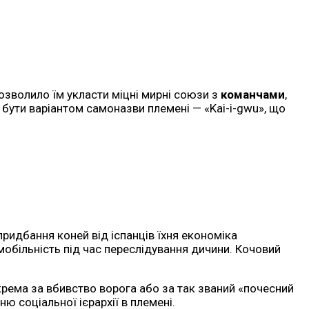
дозволило їм укласти міцні мирні союзи з
команчами
,
е бути варіантом самоназви племені — «Kai-i-gwu», що
придбання коней від іспанців їхня економіка
мобільність під час переслідування дичини. Кочовий
окрема за вбивство ворога або за так званий «почесний
ню соціальної ієрархії в племені.