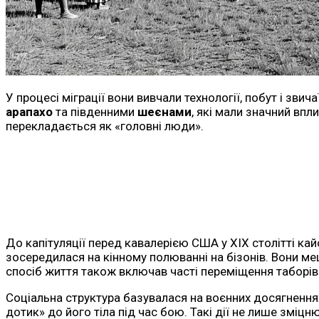
У процесі міграції вони вивчали технології, побут і звич
арапахо
та південними
шеєнами
, які мали значний впл
перекладається як «головні люди».
До капітуляції перед кавалерією США у XIX столітті ка
зосередилася на кінному полюванні на бізонів. Вони ме
спосіб життя також включав часті переміщення таборі
Соціальна структура базувалася на воєнних досягненнях
дотик» до його тіла під час бою. Такі дії не лише зміцн