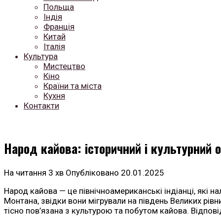
Польща
Індія
Франція
Китай
Італія
Культура
Мистецтво
Кіно
Країни та міста
Кухня
Контакти
Народ кайова: історичний і культурний 
На читання
3 хв
Опубліковано
20.01.2025
Народ кайова — це північноамериканські індіанці, які н
Монтана, звідки вони мігрували на південь Великих рівнин
тісно пов’язана з культурою та побутом кайова. Відпові