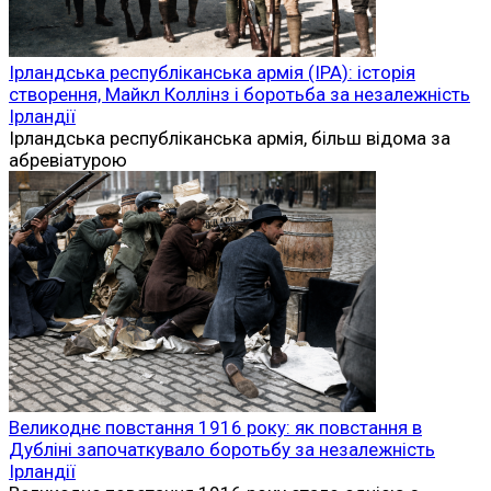
Ірландська республіканська армія (ІРА): історія
створення, Майкл Коллінз і боротьба за незалежність
Ірландії
Ірландська республіканська армія, більш відома за
абревіатурою
Великоднє повстання 1916 року: як повстання в
Дубліні започаткувало боротьбу за незалежність
Ірландії