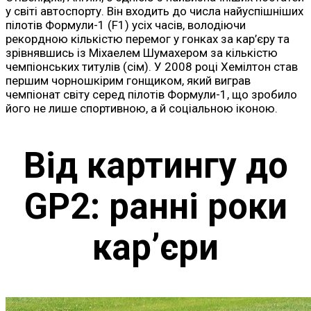
у світі автоспорту. Він входить до числа найуспішніших
пілотів Формули-1 (F1) усіх часів, володіючи
рекордною кількістю перемог у гонках за кар’єру та
зрівнявшись із Міхаелем Шумахером за кількістю
чемпіонських титулів (сім). У 2008 році Хемілтон став
першим чорношкірим гонщиком, який виграв
чемпіонат світу серед пілотів Формули-1, що зробило
його не лише спортивною, а й соціальною іконою.
Від картингу до
GP2: ранні роки
кар’єри