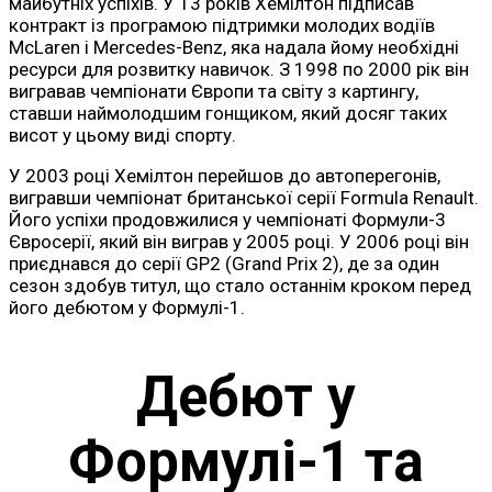
майбутніх успіхів. У 13 років Хемілтон підписав
контракт із програмою підтримки молодих водіїв
McLaren і Mercedes-Benz, яка надала йому необхідні
ресурси для розвитку навичок. З 1998 по 2000 рік він
вигравав чемпіонати Європи та світу з картингу,
ставши наймолодшим гонщиком, який досяг таких
висот у цьому виді спорту.
У 2003 році Хемілтон перейшов до автоперегонів,
вигравши чемпіонат британської серії Formula Renault.
Його успіхи продовжилися у чемпіонаті Формули-3
Євросерії, який він виграв у 2005 році. У 2006 році він
приєднався до серії GP2 (Grand Prix 2), де за один
сезон здобув титул, що стало останнім кроком перед
його дебютом у Формулі-1.
Дебют у
Формулі-1 та