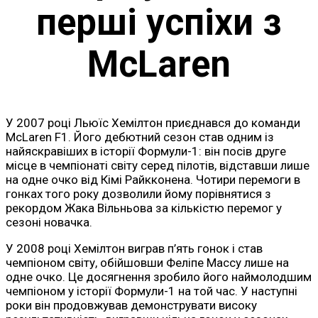
перші успіхи з
McLaren
У 2007 році Льюїс Хемілтон приєднався до команди
McLaren F1. Його дебютний сезон став одним із
найяскравіших в історії Формули-1: він посів друге
місце в чемпіонаті світу серед пілотів, відставши лише
на одне очко від Кімі Райкконена. Чотири перемоги в
гонках того року дозволили йому порівнятися з
рекордом Жака Вільньова за кількістю перемог у
сезоні новачка.
У 2008 році Хемілтон виграв п’ять гонок і став
чемпіоном світу, обійшовши Феліпе Массу лише на
одне очко. Це досягнення зробило його наймолодшим
чемпіоном у історії Формули-1 на той час. У наступні
роки він продовжував демонструвати високу