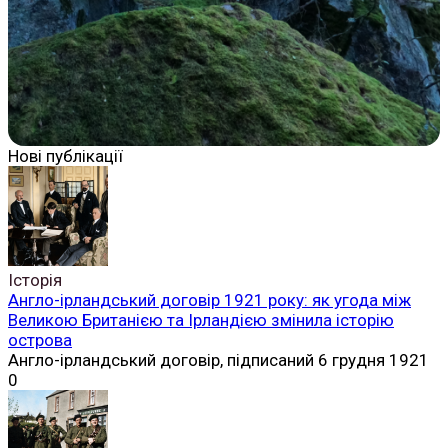
Нові публікації
Історія
Англо-ірландський договір 1921 року: як угода між
Великою Британією та Ірландією змінила історію
острова
Англо-ірландський договір, підписаний 6 грудня 1921
0