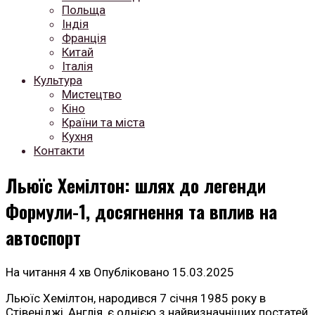
Польща
Індія
Франція
Китай
Італія
Культура
Мистецтво
Кіно
Країни та міста
Кухня
Контакти
Льюїс Хемілтон: шлях до легенди
Формули-1, досягнення та вплив на
автоспорт
На читання
4 хв
Опубліковано
15.03.2025
Льюїс Хемілтон, народився 7 січня 1985 року в
Стівеніджі, Англія, є однією з найвизначніших постатей