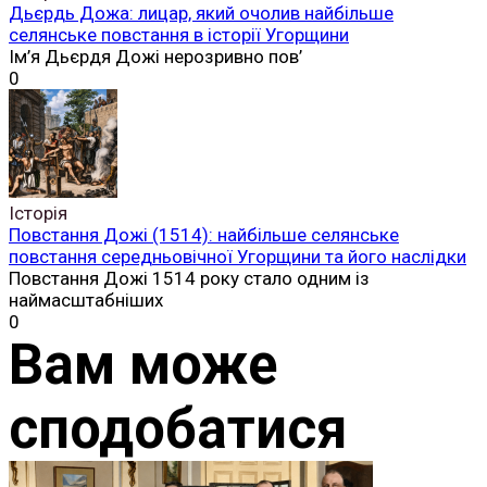
Дьєрдь Дожа: лицар, який очолив найбільше
селянське повстання в історії Угорщини
Ім’я Дьєрдя Дожі нерозривно пов’
0
Історія
Повстання Дожі (1514): найбільше селянське
повстання середньовічної Угорщини та його наслідки
Повстання Дожі 1514 року стало одним із
наймасштабніших
0
Вам може
сподобатися