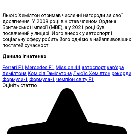
Льюїс Хемілтон отримав численні нагороди за свої
досягнення. У 2009 році він став членом Ордена
Британської імперії (MBE), а у 2021 році був
посвячений у лицарі. Його внесок у автоспорт і
соціальну сферу робить його однією з найвпливовіших
постатей сучасності.
Данило Ігнатенко
Ferrari F1
Mercedes F1
Mission 44
автоспорт
кар'єра
Хемілтона
Комісія Гамільтона
Льюїс Хемілтон
рекорди
Формули-1
Формула-1
чемпіон світу F1
Оцініть статтю