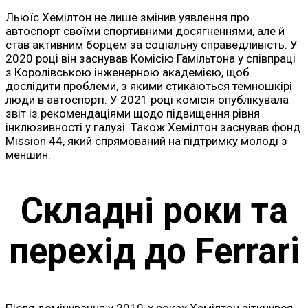
Льюїс Хемілтон не лише змінив уявлення про
автоспорт своїми спортивними досягненнями, але й
став активним борцем за соціальну справедливість. У
2020 році він заснував Комісію Гамільтона у співпраці
з Королівською інженерною академією, щоб
дослідити проблеми, з якими стикаються темношкірі
люди в автоспорті. У 2021 році комісія опублікувала
звіт із рекомендаціями щодо підвищення рівня
інклюзивності у галузі. Також Хемілтон заснував фонд
Mission 44, який спрямований на підтримку молоді з
меншин.
Складні роки та
перехід до Ferrari
Після домінування у 2010-х роках Хемілтон зіткнувся