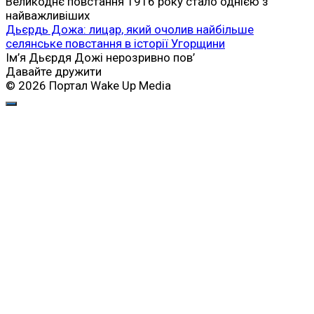
Великоднє повстання 1916 року стало однією з
найважливіших
Дьєрдь Дожа: лицар, який очолив найбільше
селянське повстання в історії Угорщини
Ім’я Дьєрдя Дожі нерозривно пов’
Давайте дружити
© 2026 Портал Wake Up Media