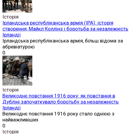
Історія
Ірландська республіканська армія (ІРА): історія
створення, Майкл Коллінз і боротьба за незалежність
Ірландії
Ірландська республіканська армія, більш відома за
абревіатурою
0
Історія
Великоднє повстання 1916 року: як повстання в
Дубліні започаткувало боротьбу за незалежність
Ірландії
Великоднє повстання 1916 року стало однією з
найважливіших
0
Історія