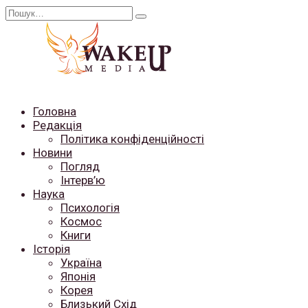
Перейти
Search
до
for:
вмісту
Головна
Редакція
Політика конфіденційності
Новини
Погляд
Інтерв’ю
Наука
Психологія
Космос
Книги
Історія
Україна
Японія
Корея
Близький Схід