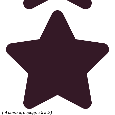
(
4
оцінки, середнє
5
з
5
)