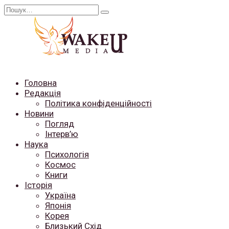
Перейти
Search
до
for:
вмісту
Головна
Редакція
Політика конфіденційності
Новини
Погляд
Інтерв’ю
Наука
Психологія
Космос
Книги
Історія
Україна
Японія
Корея
Близький Схід