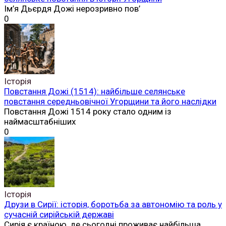
Ім’я Дьєрдя Дожі нерозривно пов’
0
Історія
Повстання Дожі (1514): найбільше селянське
повстання середньовічної Угорщини та його наслідки
Повстання Дожі 1514 року стало одним із
наймасштабніших
0
Історія
Друзи в Сирії: історія, боротьба за автономію та роль у
сучасній сирійській державі
Сирія є країною, де сьогодні проживає найбільша