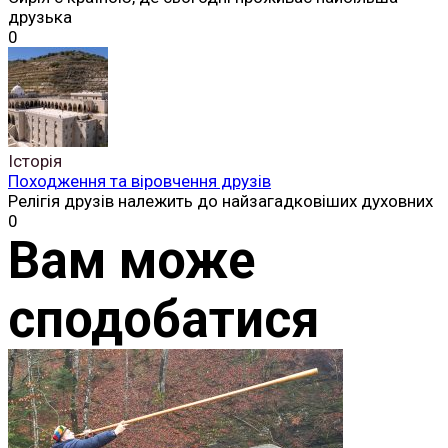
друзька
0
Історія
Походження та віровчення друзів
Релігія друзів належить до найзагадковіших духовних
0
Вам може
сподобатися