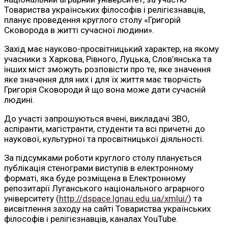
Товариства українських філософів і релігієзнавців,
планує проведення круглого столу «Григорій
Сковорода в житті сучасної людини».
Захід має науково-просвітницький характер, на якому
учасники з Харкова, Рівного, Луцька, Слов’янська та
інших міст зможуть розповісти про те, яке значення
яке значення для них і для їх життя має творчість
Григорія Сковороди й що вона може дати сучасній
людині.
До участі запрошуються вчені, викладачі ЗВО,
аспіранти, магістранти, студенти та всі причетні до
наукової, культурної та просвітницької діяльності.
За підсумками роботи круглого столу планується
публікація стенограми виступів в електронному
форматі, яка буде розміщена в Електронному
репозитарії Луганського національного аграрного
університету (
http://dspace.lgnau.edu.ua/xmlui/
) та
висвітлення заходу на сайті Товариства українських
філософів і релігієзнавців, каналах YouTube.