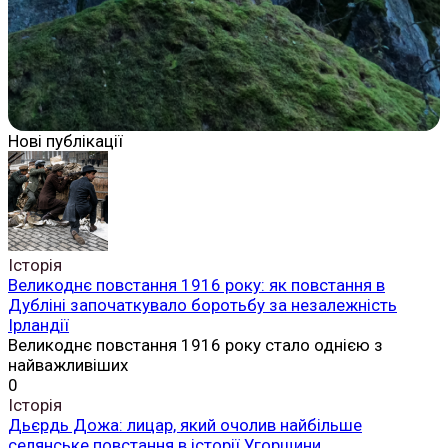
Нові публікації
Історія
Великоднє повстання 1916 року: як повстання в
Дубліні започаткувало боротьбу за незалежність
Ірландії
Великоднє повстання 1916 року стало однією з
найважливіших
0
Історія
Дьєрдь Дожа: лицар, який очолив найбільше
селянське повстання в історії Угорщини