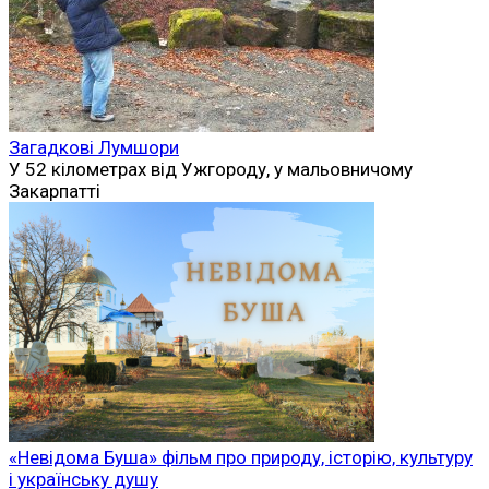
Загадкові Лумшори
У 52 кілометрах від Ужгороду, у мальовничому
Закарпатті
«Невідома Буша» фільм про природу, історію, культуру
і українську душу