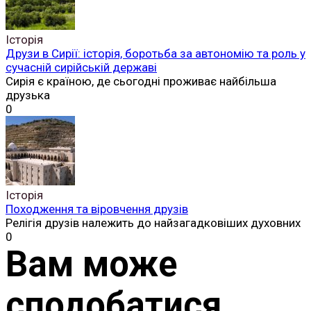
Історія
Друзи в Сирії: історія, боротьба за автономію та роль у
сучасній сирійській державі
Сирія є країною, де сьогодні проживає найбільша
друзька
0
Історія
Походження та віровчення друзів
Релігія друзів належить до найзагадковіших духовних
0
Вам може
сподобатися