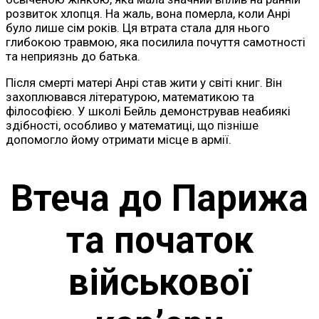
розвиток хлопця. На жаль, вона померла, коли Анрі
було лише сім років. Ця втрата стала для нього
глибокою травмою, яка посилила почуття самотності
та неприязнь до батька.
Після смерті матері Анрі став жити у світі книг. Він
захоплювався літературою, математикою та
філософією. У школі Бейль демонстрував неабиякі
здібності, особливо у математиці, що пізніше
допомогло йому отримати місце в армії.
Втеча до Парижа
та початок
військової