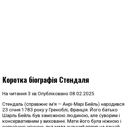
Коротка біографія Стендаля
На читання
3 хв
Опубліковано
08.02.2025
Стендаль (справжнє ім’я — Анрі-Марі Бейль) народився
23 січня 1783 року у Греноблі, Франція. Його батько
Шарль Бейль був заможною людиною, але суворим і
консервативним у вихованні. Мати його була ніжною і
освіченою жінкою, яка мала значний вплив на ранній