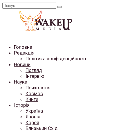
Перейти
Search
до
for:
вмісту
Головна
Редакція
Політика конфіденційності
Новини
Погляд
Інтерв’ю
Наука
Психологія
Космос
Книги
Історія
Україна
Японія
Корея
Близький Схід