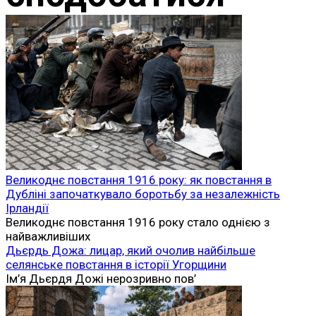
Великоднє повстання 1916 року: як повстання в
Дубліні започаткувало боротьбу за незалежність
Ірландії
Великоднє повстання 1916 року стало однією з
найважливіших
Дьєрдь Дожа: лицар, який очолив найбільше
селянське повстання в історії Угорщини
Ім’я Дьєрдя Дожі нерозривно пов’