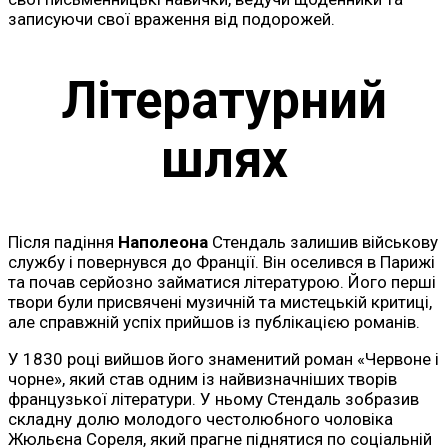
записуючи свої враження від подорожей.
Літературний
шлях
Після падіння
Наполеона
Стендаль залишив військову
службу і повернувся до Франції. Він оселився в Парижі
та почав серйозно займатися літературою. Його перші
твори були присвячені музичній та мистецькій критиці,
але справжній успіх прийшов із публікацією романів.
У 1830 році вийшов його знаменитий роман «Червоне і
чорне», який став одним із найвизначніших творів
французької літератури. У ньому Стендаль зобразив
складну долю молодого честолюбного чоловіка
Жюльєна Сореля, який прагне піднятися по соціальній