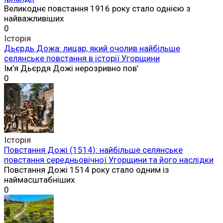
Великоднє повстання 1916 року стало однією з
найважливіших
0
Історія
Дьєрдь Дожа: лицар, який очолив найбільше
селянське повстання в історії Угорщини
Ім’я Дьєрдя Дожі нерозривно пов’
0
Історія
Повстання Дожі (1514): найбільше селянське
повстання середньовічної Угорщини та його наслідки
Повстання Дожі 1514 року стало одним із
наймасштабніших
0