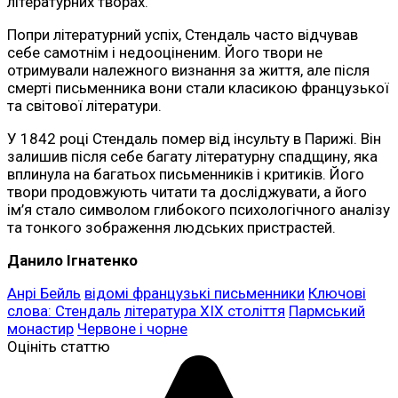
літературних творах.
Попри літературний успіх, Стендаль часто відчував
себе самотнім і недооціненим. Його твори не
отримували належного визнання за життя, але після
смерті письменника вони стали класикою французької
та світової літератури.
У 1842 році Стендаль помер від інсульту в Парижі. Він
залишив після себе багату літературну спадщину, яка
вплинула на багатьох письменників і критиків. Його
твори продовжують читати та досліджувати, а його
ім’я стало символом глибокого психологічного аналізу
та тонкого зображення людських пристрастей.
Данило Ігнатенко
Анрі Бейль
відомі французькі письменники
Ключові
слова: Стендаль
література XIX століття
Пармський
монастир
Червоне і чорне
Оцініть статтю