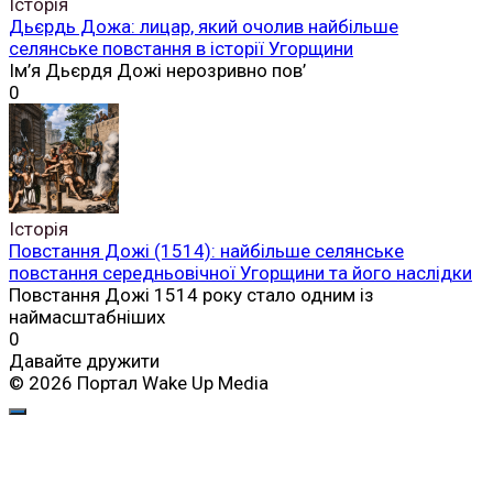
Історія
Дьєрдь Дожа: лицар, який очолив найбільше
селянське повстання в історії Угорщини
Ім’я Дьєрдя Дожі нерозривно пов’
0
Історія
Повстання Дожі (1514): найбільше селянське
повстання середньовічної Угорщини та його наслідки
Повстання Дожі 1514 року стало одним із
наймасштабніших
0
Давайте дружити
© 2026 Портал Wake Up Media