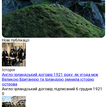
Нові публікації
Історія
Англо-ірландський договір 1921 року: як угода між
Великою Британією та Ірландією змінила історію
острова
Англо-ірландський договір, підписаний 6 грудня 1921
0