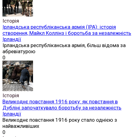
Історія
Ірландська республіканська армія (ІРА): історія
створення, Майкл Коллінз і боротьба за незалежність
Ірландії
Ірландська республіканська армія, більш відома за
абревіатурою
0
Історія
Великоднє повстання 1916 року: як повстання в
Дубліні започаткувало боротьбу за незалежність
Ірландії
Великоднє повстання 1916 року стало однією з
найважливіших
0