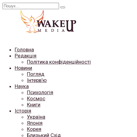
Перейти
Search
до
for:
вмісту
Головна
Редакція
Політика конфіденційності
Новини
Погляд
Інтерв’ю
Наука
Психологія
Космос
Книги
Історія
Україна
Японія
Корея
Близький Схід