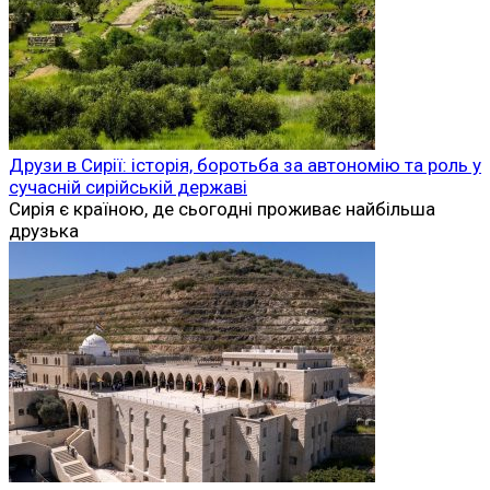
Друзи в Сирії: історія, боротьба за автономію та роль у
сучасній сирійській державі
Сирія є країною, де сьогодні проживає найбільша
друзька