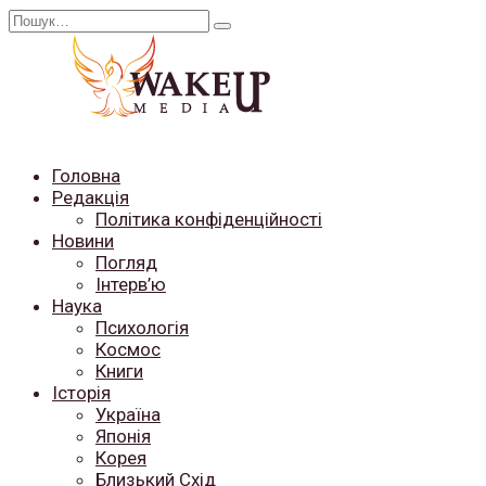
Перейти
Search
до
for:
вмісту
Головна
Редакція
Політика конфіденційності
Новини
Погляд
Інтерв’ю
Наука
Психологія
Космос
Книги
Історія
Україна
Японія
Корея
Близький Схід