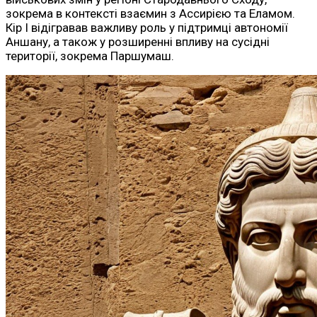
зокрема в контексті взаємин з Ассирією та Еламом.
Кір I відігравав важливу роль у підтримці автономії
Аншану, а також у розширенні впливу на сусідні
території, зокрема Паршумаш.