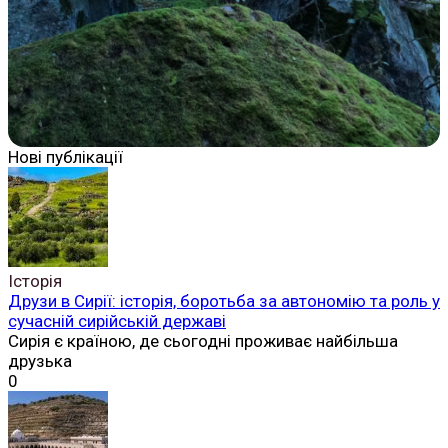
Нові публікації
Історія
Друзи в Сирії: історія, боротьба за автономію та роль у
сучасній сирійській державі
Сирія є країною, де сьогодні проживає найбільша
друзька
0