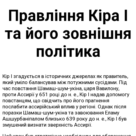
Правління Кіра I
та його зовнішня
політика
Кір I згадується в історичних джерелах як правитель,
який уміло балансував між потужними сусідами. Під
час повстання Шамаш-шум-укіна, царя Вавилону,
проти Ассирії у 651 році до н. е., Кір I надав допомогу
повстанцям, що свідчить про його прагнення
послабити ассирійський вплив у регіоні. Однак після
поразки Шамаш-шум-укіна та завоювання Еламу
Ашшурбаніпалом близько 639 року до н. е., Кір I був
змушений визнати зверхність Ассирії.
Цей крок був стратегічно необхідним для збереження