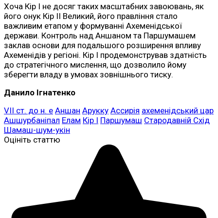
Хоча Кір I не досяг таких масштабних завоювань, як
його онук Кір II Великий, його правління стало
важливим етапом у формуванні Ахеменідської
держави. Контроль над Аншаном та Паршумашем
заклав основи для подальшого розширення впливу
Ахеменідів у регіоні. Кір I продемонстрував здатність
до стратегічного мислення, що дозволило йому
зберегти владу в умовах зовнішнього тиску.
Данило Ігнатенко
VII ст. до н. е
Аншан
Арукку
Ассирія
ахеменідський цар
Ашшурбаніпал
Елам
Кір I
Паршумаш
Стародавній Схід
Шамаш-шум-укін
Оцініть статтю