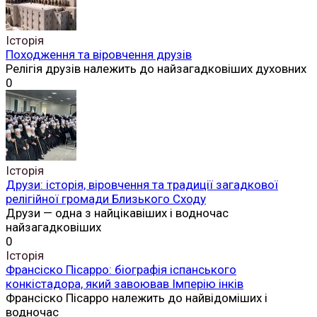
Історія
Походження та віровчення друзів
Релігія друзів належить до найзагадковіших духовних
0
Історія
Друзи: історія, віровчення та традиції загадкової
релігійної громади Близького Сходу
Друзи — одна з найцікавіших і водночас
найзагадковіших
0
Історія
Франсіско Пісарро: біографія іспанського
конкістадора, який завоював Імперію інків
Франсіско Пісарро належить до найвідоміших і
водночас