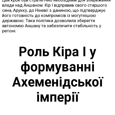
влади над Аншаном. Кір I відправив свого старшого
сина, Арукку, до Ніневії з даниною, що підтверджує
його готовність до компромісів із могутнішою
державою. Така політика дозволила зберегти
автономію Аншану та забезпечити стабільність у
регіоні.
Роль Кіра I у
формуванні
Ахеменідської
імперії