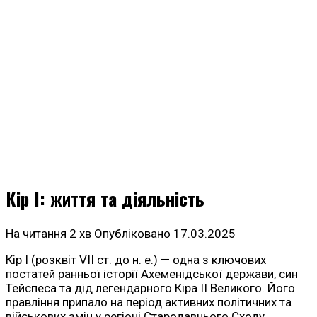
Кір I: життя та діяльність
На читання
2 хв
Опубліковано
17.03.2025
Кір I (розквіт VII ст. до н. е.) — одна з ключових
постатей ранньої історії Ахеменідської держави, син
Тейспеса та дід легендарного Кіра II Великого. Його
правління припало на період активних політичних та
військових змін у регіоні Стародавнього Сходу,