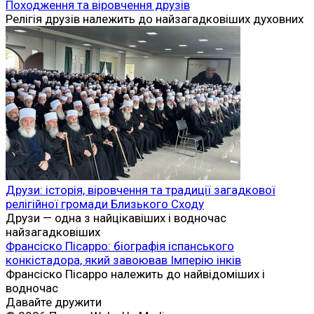
Походження та віровчення друзів
Релігія друзів належить до найзагадковіших духовних
Друзи: історія, віровчення та традиції загадкової
релігійної громади Близького Сходу
Друзи — одна з найцікавіших і водночас
найзагадковіших
Франсіско Пісарро: біографія іспанського
конкістадора, який завоював Імперію інків
Франсіско Пісарро належить до найвідоміших і
водночас
Давайте дружити