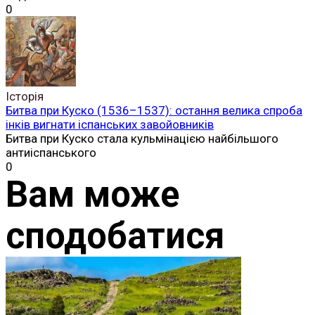
0
Історія
Битва при Куско (1536–1537): остання велика спроба
інків вигнати іспанських завойовників
Битва при Куско стала кульмінацією найбільшого
антиіспанського
0
Вам може
сподобатися