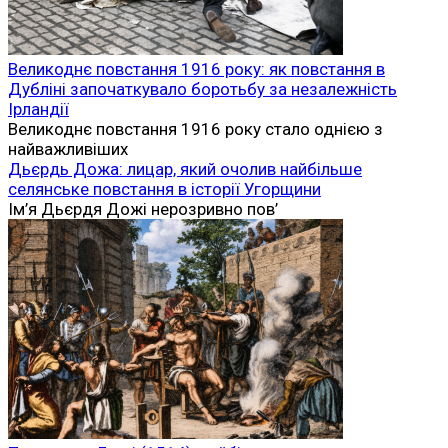
Великоднє повстання 1916 року: як повстання в
Дубліні започаткувало боротьбу за незалежність
Ірландії
Великоднє повстання 1916 року стало однією з
найважливіших
Дьєрдь Дожа: лицар, який очолив найбільше
селянське повстання в історії Угорщини
Ім’я Дьєрдя Дожі нерозривно пов’