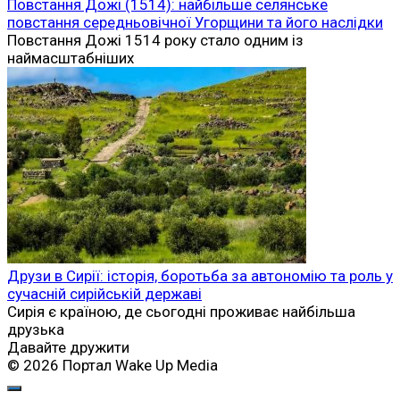
Повстання Дожі (1514): найбільше селянське
повстання середньовічної Угорщини та його наслідки
Повстання Дожі 1514 року стало одним із
наймасштабніших
Друзи в Сирії: історія, боротьба за автономію та роль у
сучасній сирійській державі
Сирія є країною, де сьогодні проживає найбільша
друзька
Давайте дружити
© 2026 Портал Wake Up Media