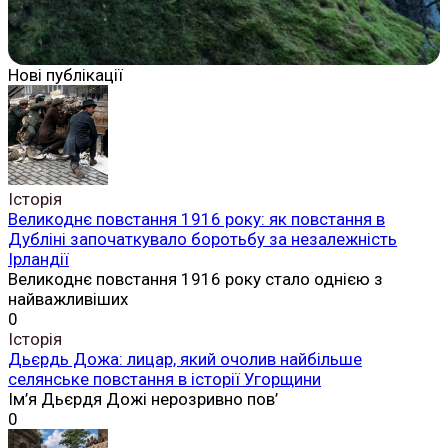
Нові публікації
Історія
Великоднє повстання 1916 року: як повстання в
Дубліні започаткувало боротьбу за незалежність
Ірландії
Великоднє повстання 1916 року стало однією з
найважливіших
0
Історія
Дьєрдь Дожа: лицар, який очолив найбільше
селянське повстання в історії Угорщини
Ім’я Дьєрдя Дожі нерозривно пов’
0