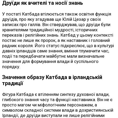
Друїди як вчителі та носії знань
У постаті Катбада втілюється також освітня функція
друїдів, про яку згадував ще Юлій Цезар у своїх
записах про галлів. Він стверджував, що друїди були
хранителями традиційної мудрості, історичних
переказів і релігійних знань. Катбад у цьому контексті
постає не лише як пророк, а як наставник і головний
радник короля. Його статус підкреслює, що в культурі
давніх ірландців саме знання, вміння тлумачити час,
події та передбачати майбутнє мали визначальне
значення для формування влади й суспільного
порядку.
Значення образу Катбада в ірландській
традиції
Фігура Катбада є втіленням синтезу духовної влади,
глибокого знання часу та функції наставника. Він не є
просто магом чи міфологічним персонажем, а
символом складної системи влади в дохристиянській
Ірландії, де друїди виступали не лише релігійними