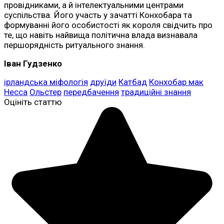
провідниками, а й інтелектуальними центрами
суспільства. Його участь у зачатті Конхобара та
формуванні його особистості як короля свідчить про
те, що навіть найвища політична влада визнавала
першорядність ритуального знання.
Іван Гудзенко
ірландська міфологія
друїди
Катбад
Конхобар мак
Несса
Ольстер
передбачення
традиційні знання
Оцініть статтю