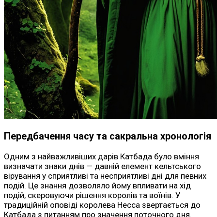
Передбачення часу та сакральна хронологія
Одним з найважливіших дарів Катбада було вміння
визначати знаки днів — давній елемент кельтського
вірування у сприятливі та несприятливі дні для певних
подій. Це знання дозволяло йому впливати на хід
подій, скеровуючи рішення королів та воїнів. У
традиційній оповіді королева Несса звертається до
Катбада з питанням про значення поточного дня.