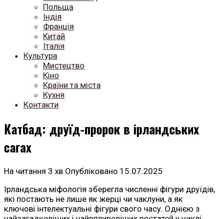
Польща
Індія
Франція
Китай
Італія
Культура
Мистецтво
Кіно
Країни та міста
Кухня
Контакти
Катбад: друїд-пророк в ірландських
сагах
На читання
3 хв
Опубліковано
15.07.2025
Ірландська міфологія зберегла численні фігури друїдів,
які постають не лише як жерці чи чаклуни, а як
ключові інтелектуальні фігури свого часу. Однією з
найзагадковіших і найвпливовіших постатей у циклі