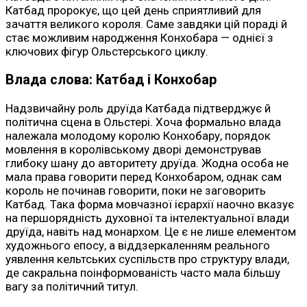
Катбад пророкує, що цей день сприятливий для
зачаття великого короля. Саме завдяки цій пораді й
стає можливим народження Конхобара — однієї з
ключових фігур Ольстерського циклу.
Влада слова: Катбад і Конхобар
Надзвичайну роль друїда Катбада підтверджує й
політична сцена в Ольстері. Хоча формально влада
належала молодому королю Конхобару, порядок
мовлення в королівському дворі демонстрував
глибоку шану до авторитету друїда. Жодна особа не
мала права говорити перед Конхобаром, однак сам
король не починав говорити, поки не заговорить
Катбад. Така форма мовчазної ієрархії наочно вказує
на першорядність духовної та інтелектуальної влади
друїда, навіть над монархом. Це є не лише елементом
художнього епосу, а віддзеркаленням реального
уявлення кельтських суспільств про структуру влади,
де сакральна поінформованість часто мала більшу
вагу за політичний титул.