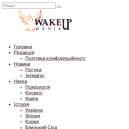
Перейти
Search
до
for:
вмісту
Головна
Редакція
Політика конфіденційності
Новини
Погляд
Інтерв’ю
Наука
Психологія
Космос
Книги
Історія
Україна
Японія
Корея
Близький Схід