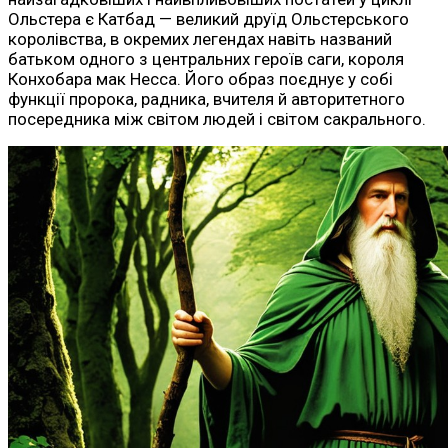
Ольстера є Катбад — великий друїд Ольстерського
королівства, в окремих легендах навіть названий
батьком одного з центральних героїв саги, короля
Конхобара мак Несса. Його образ поєднує у собі
функції пророка, радника, вчителя й авторитетного
посередника між світом людей і світом сакрального.