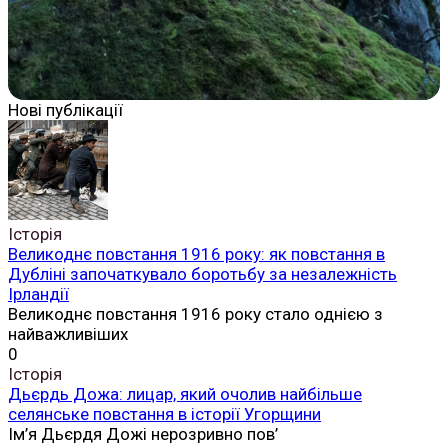
Нові публікації
Історія
Великоднє повстання 1916 року: як повстання в
Дубліні започаткувало боротьбу за незалежність
Ірландії
Великоднє повстання 1916 року стало однією з
найважливіших
0
Історія
Дьєрдь Дожа: лицар, який очолив найбільше
селянське повстання в історії Угорщини
Ім’я Дьєрдя Дожі нерозривно пов’