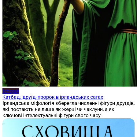
Історія
Катбад: друїд-пророк в ірландських сагах
Ірландська міфологія зберегла численні фігури друїдів,
які постають не лише як жерці чи чаклуни, а як
ключові інтелектуальні фігури свого часу.