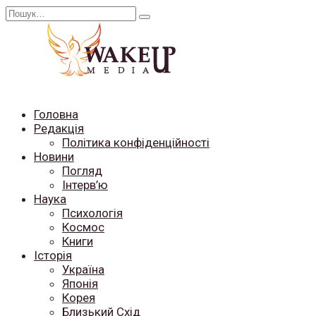
Перейти
Search
до
for:
вмісту
Головна
Редакція
Політика конфіденційності
Новини
Погляд
Інтерв’ю
Наука
Психологія
Космос
Книги
Історія
Україна
Японія
Корея
Близький Схід