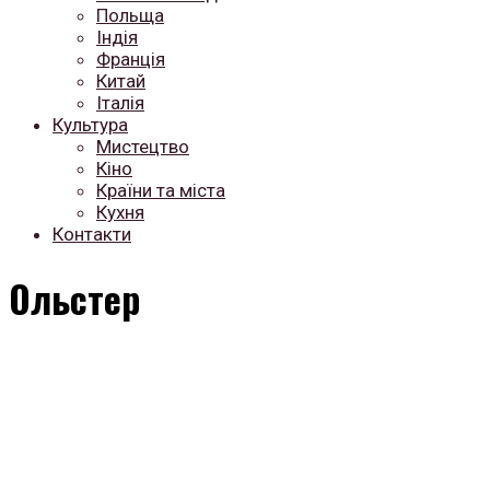
Польща
Індія
Франція
Китай
Італія
Культура
Мистецтво
Кіно
Країни та міста
Кухня
Контакти
Ольстер