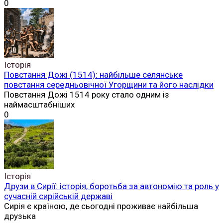
0
Історія
Повстання Дожі (1514): найбільше селянське
повстання середньовічної Угорщини та його наслідки
Повстання Дожі 1514 року стало одним із
наймасштабніших
0
Історія
Друзи в Сирії: історія, боротьба за автономію та роль у
сучасній сирійській державі
Сирія є країною, де сьогодні проживає найбільша
друзька