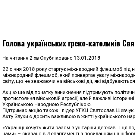
Голова українських греко-католиків Св
На читання
2 хв
Опубліковано
13.01.2018
22 січня 2018 року стартує міжнародний флешмоб під на
міжнародний флешмоб, який привертає увагу міжнародне
світу, що не зважаючи на військові дії, які відбуваютьс
Акцію ще від початку виникнення підтримують політичні
протистояння військовій агресії, але й важливі історич
Українською Народною Республікою.
Підтримає акцію також і лідер УГКЦ Святослав Шевчук.
Акту Злуки є досить важливою в житті українського нар
«Українці хочуть жити разом в унітарній державі. І ця п
нами» – сказано в Департаменті з посиланням на інформ