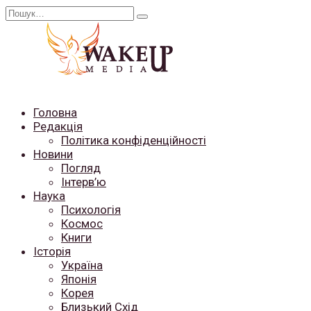
Перейти
Search
до
for:
вмісту
Головна
Редакція
Політика конфіденційності
Новини
Погляд
Інтерв’ю
Наука
Психологія
Космос
Книги
Історія
Україна
Японія
Корея
Близький Схід