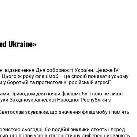
ed Ukraine»
ні відзначення Дня соборності України. Це вже IV
и. Цього ж року флешмоб – це спосіб показати усьому
 у боротьбі та протистоянні російській агресії.
вістами.Приводом для появи флешмобу стало не лише
Злуки Західноукраїнської Народної Республіки з
 Святослав зауважив, що значення флешмобу і пам’ять
мовистою сьогодні, бо подібні виклики стоять і перед
осив, що попри усю антагоністичну диференційованість