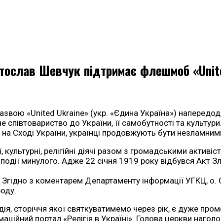
ятослав Шевчук підтримає флешмоб «Unit
звою «United Ukraine» (укр. «Єдина Україна») напередод
 співтовариство до України, її самобутності та культур
я на Сході України, українці продовжують бути незламними
, культурні, релігійні діячі разом з громадськими акти
ні події минулого. Адже 22 січня 1919 року відбувся Акт 
 Згідно з коментарем Департаменту інформації УГКЦ, о.
оду.
одія, сторіччя якої святкуватимемо через рік, є дуже про
аційний портал «Релігія в Україні». Голова церкви нагол