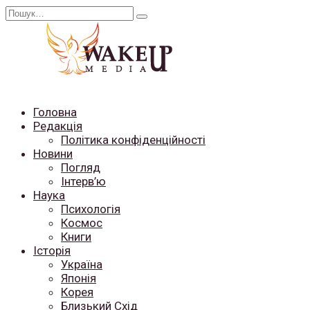
Перейти
Search
до
for:
вмісту
Головна
Редакція
Політика конфіденційності
Новини
Погляд
Інтерв’ю
Наука
Психологія
Космос
Книги
Історія
Україна
Японія
Корея
Близький Схід