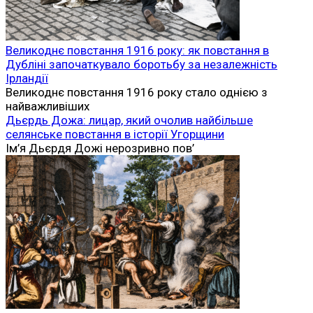
Великоднє повстання 1916 року: як повстання в
Дубліні започаткувало боротьбу за незалежність
Ірландії
Великоднє повстання 1916 року стало однією з
найважливіших
Дьєрдь Дожа: лицар, який очолив найбільше
селянське повстання в історії Угорщини
Ім’я Дьєрдя Дожі нерозривно пов’