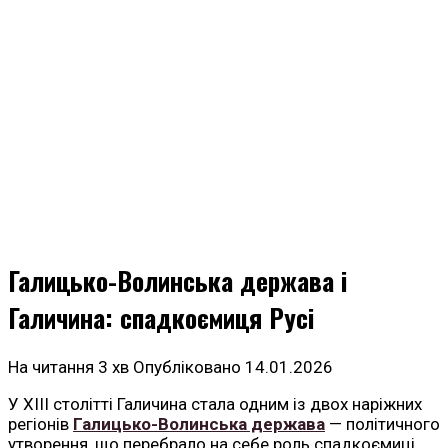
Галицько-Волинська держава і
Галичина: спадкоємиця Русі
На читання
3 хв
Опубліковано
14.01.2026
У XIII столітті Галичина стала одним із двох наріжних
регіонів
Галицько-Волинська держава
— політичного
утворення, що перебрало на себе роль спадкоємиці