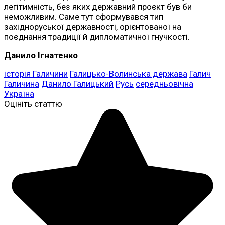
легітимність, без яких державний проєкт був би
неможливим. Саме тут сформувався тип
західноруської державності, орієнтованої на
поєднання традиції й дипломатичної гнучкості.
Данило Ігнатенко
історія Галичини
Галицько-Волинська держава
Галич
Галичина
Данило Галицький
Русь
середньовічна
Україна
Оцініть статтю