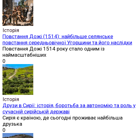
Історія
Повстання Дожі (1514): найбільше селянське
повстання середньовічної Угорщини та його наслідки
Повстання Дожі 1514 року стало одним із
наймасштабніших
0
Історія
Друзи в Сирії: історія, боротьба за автономію та роль у
сучасній сирійській державі
Сирія є країною, де сьогодні проживає найбільша
друзька
0