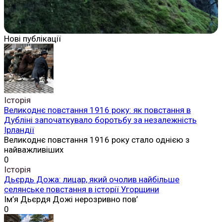
Нові публікації
Історія
Великоднє повстання 1916 року: як повстання в
Дубліні започаткувало боротьбу за незалежність
Ірландії
Великоднє повстання 1916 року стало однією з
найважливіших
0
Історія
Дьєрдь Дожа: лицар, який очолив найбільше
селянське повстання в історії Угорщини
Ім’я Дьєрдя Дожі нерозривно пов’
0