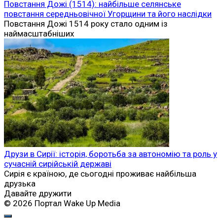
Повстання Дожі (1514): найбільше селянське
повстання середньовічної Угорщини та його наслідки
Повстання Дожі 1514 року стало одним із
наймасштабніших
Друзи в Сирії: історія, боротьба за автономію та роль у
сучасній сирійській державі
Сирія є країною, де сьогодні проживає найбільша
друзька
Давайте дружити
© 2026 Портал Wake Up Media