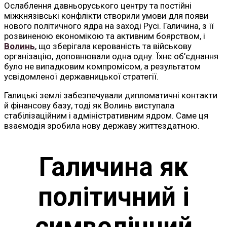
Ослаблення давньоруського центру та постійні
міжкнязівські конфлікти створили умови для появи
нового політичного ядра на заході Русі. Галичина, з її
розвиненою економікою та активним боярством, і
Волинь
, що зберігала керованість та військову
організацію, доповнювали одна одну. Їхнє об’єднання
було не випадковим компромісом, а результатом
усвідомленої державницької стратегії.
Галицькі землі забезпечували дипломатичні контакти
й фінансову базу, тоді як Волинь виступала
стабілізаційним і адміністративним ядром. Саме ця
взаємодія зробила нову державу життєздатною.
Галичина як
політичний і
символічний