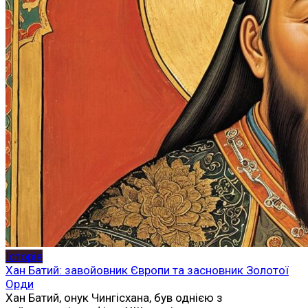
Історія
Хан Батий: завойовник Європи та засновник Золотої
Орди
Хан Батий, онук Чингісхана, був однією з