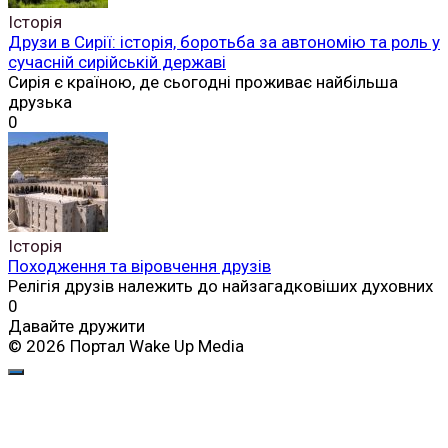
Історія
Друзи в Сирії: історія, боротьба за автономію та роль у
сучасній сирійській державі
Сирія є країною, де сьогодні проживає найбільша
друзька
0
Історія
Походження та віровчення друзів
Релігія друзів належить до найзагадковіших духовних
0
Давайте дружити
© 2026 Портал Wake Up Media