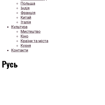
Польща
Індія
Франція
Китай
Італія
Культура
Мистецтво
Кіно
Країни та міста
Кухня
Контакти
Русь