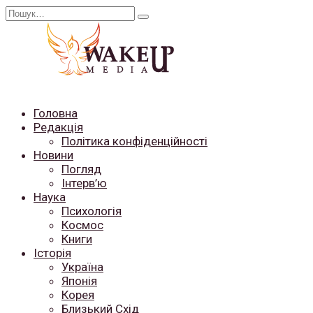
Перейти
Search
до
for:
вмісту
Головна
Редакція
Політика конфіденційності
Новини
Погляд
Інтерв’ю
Наука
Психологія
Космос
Книги
Історія
Україна
Японія
Корея
Близький Схід