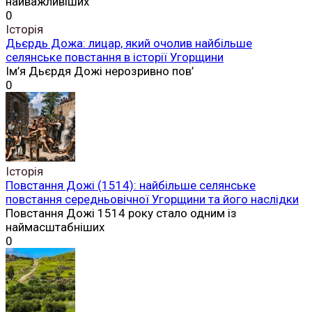
найважливіших
0
Історія
Дьєрдь Дожа: лицар, який очолив найбільше
селянське повстання в історії Угорщини
Ім’я Дьєрдя Дожі нерозривно пов’
0
Історія
Повстання Дожі (1514): найбільше селянське
повстання середньовічної Угорщини та його наслідки
Повстання Дожі 1514 року стало одним із
наймасштабніших
0