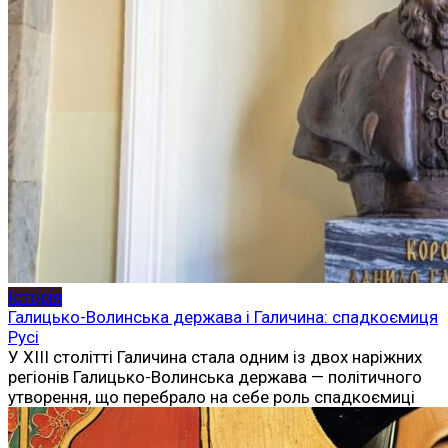
Історія
Галицько-Волинська держава і Галичина: спадкоємиця
Русі
У XIII столітті Галичина стала одним із двох наріжних
регіонів Галицько-Волинська держава — політичного
утворення, що перебрало на себе роль спадкоємиці