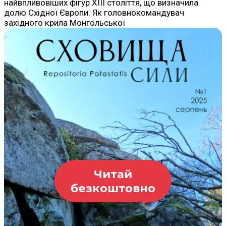
найвпливовіших фігур XIII століття, що визначила
долю Східної Європи. Як головнокомандувач
західного крила Монгольської
Читай
безкоштовно