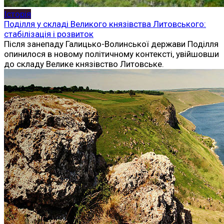
Історія
Поділля у складі Великого князівства Литовського:
стабілізація і розвиток
Після занепаду Галицько-Волинської держави Поділля
опинилося в новому політичному контексті, увійшовши
до складу Велике князівство Литовське.