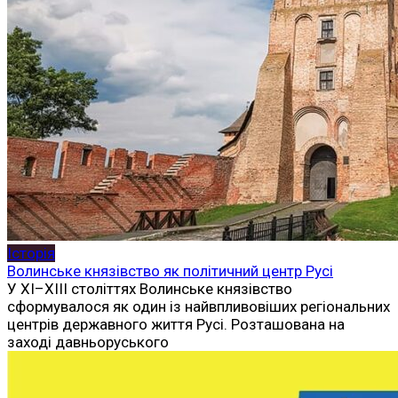
Історія
Волинське князівство як політичний центр Русі
У XI–XIII століттях Волинське князівство
сформувалося як один із найвпливовіших регіональних
центрів державного життя Русі. Розташована на
заході давньоруського