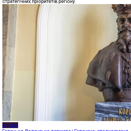
стратегічних пріоритетів регіону.
Історія
Галицько-Волинська держава і Галичина: спадкоємиця