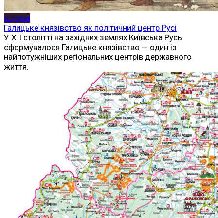
Історія
Галицьке князівство як політичний центр Русі
У XII столітті на західних землях Київська Русь
сформувалося Галицьке князівство — один із
найпотужніших регіональних центрів державного
життя.