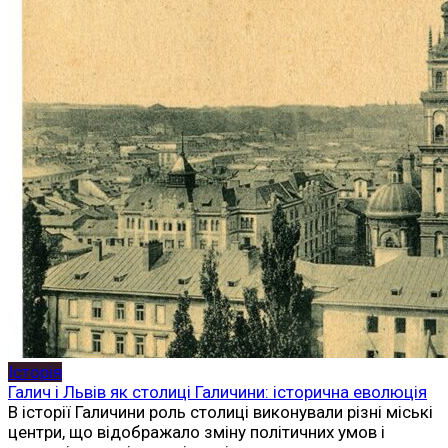
Історія
Галич і Львів як столиці Галичини: історична еволюція
В історії Галичини роль столиці виконували різні міські
центри, що відображало зміну політичних умов і