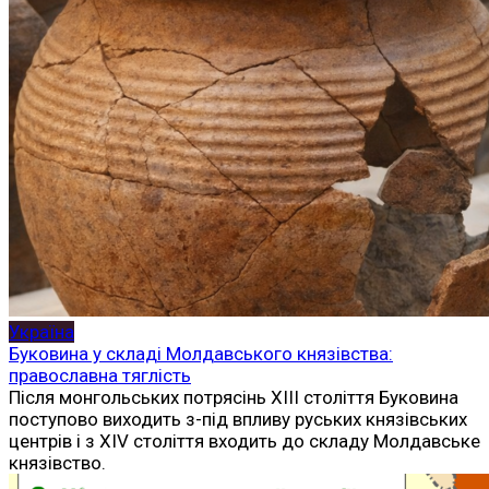
Україна
Буковина у складі Молдавського князівства:
православна тяглість
Після монгольських потрясінь XIII століття Буковина
поступово виходить з-під впливу руських князівських
центрів і з XIV століття входить до складу Молдавське
князівство.