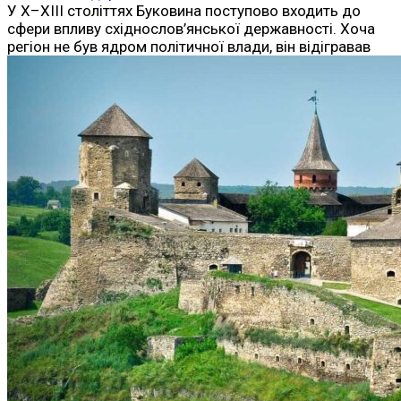
У X–XIII століттях Буковина поступово входить до
сфери впливу східнослов’янської державності. Хоча
регіон не був ядром політичної влади, він відігравав