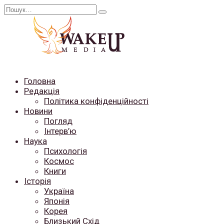
Перейти
Search
до
for:
вмісту
Головна
Редакція
Політика конфіденційності
Новини
Погляд
Інтерв’ю
Наука
Психологія
Космос
Книги
Історія
Україна
Японія
Корея
Близький Схід