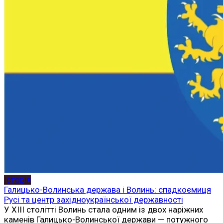
Історія
Галицько-Волинська держава і Волинь: спадкоємиця
Русі та центр західноукраїнської державності
У XIII столітті Волинь стала одним із двох наріжних
каменів Галицько-Волинської держави — потужного