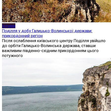
Історія
Поділля у добу Галицько-Волинської держави:
прикордонний регіон
Після ослаблення київського центру Поділля увійшло
до орбіти Галицько-Волинська держава, ставши
важливим південно-східним прикордонням цього
потужного