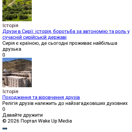
Історія
Друзи в Сирії: історія, боротьба за автономію та роль у
сучасній сирійській державі
Сирія є країною, де сьогодні проживає найбільша
друзька
0
Історія
Походження та віровчення друзів
Релігія друзів належить до найзагадковіших духовних
0
Давайте дружити
© 2026 Портал Wake Up Media