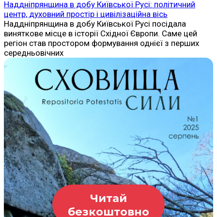
Наддніпрянщина в добу Київської Русі: політичний
центр, духовний простір і цивілізаційна вісь
Наддніпрянщина в добу Київської Русі посідала
виняткове місце в історії Східної Європи. Саме цей
регіон став простором формування однієї з перших
середньовічних
Читай
безкоштовно