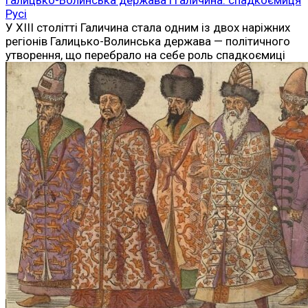
Русі
У XIII столітті Галичина стала одним із двох наріжних
регіонів Галицько-Волинська держава — політичного
утворення, що перебрало на себе роль спадкоємиці