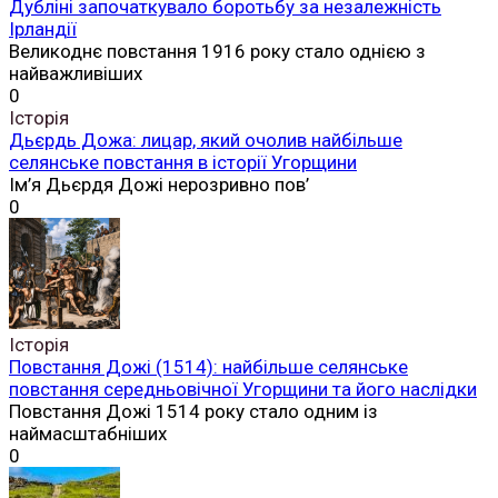
Дубліні започаткувало боротьбу за незалежність
Ірландії
Великоднє повстання 1916 року стало однією з
найважливіших
0
Історія
Дьєрдь Дожа: лицар, який очолив найбільше
селянське повстання в історії Угорщини
Ім’я Дьєрдя Дожі нерозривно пов’
0
Історія
Повстання Дожі (1514): найбільше селянське
повстання середньовічної Угорщини та його наслідки
Повстання Дожі 1514 року стало одним із
наймасштабніших
0