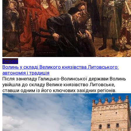
Історія
Волинь у складі Великого князівства Литовського:
автономія і традиція
Після занепаду Галицько-Волинської держави Волинь
увійшла до складу Велике князівство Литовське,
ставши одним із його ключових західних регіонів.