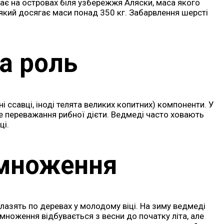
ає на островах біля узбережжя Аляски, маса якого
, який досягає маси понад 350 кг. Забарвлення шерсті
а роль
ні ссавці, іноді телята великих копитних) компоненти. У
е переважання рибної дієти. Ведмеді часто ховають
ці.
змноження
 лазять по деревах у молодому віці. На зиму ведмеді
множення відбувається з весни до початку літа, але