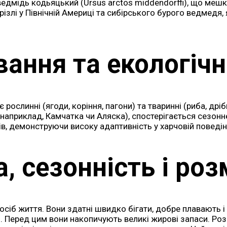
дмідь кодьяцький (Ursus arctos middendorffi), що мешк
різлі у Північній Америці та сибірського бурого ведмедя
вання та екологічн
рослинні (ягоди, коріння, пагони) та тваринні (риба, дріб
наприклад, Камчатка чи Аляска), спостерігається сезонн
ів, демонструючи високу адаптивність у харчовій поведін
а, сезонність і ро
осіб життя. Вони здатні швидко бігати, добре плавають і
. Перед цим вони накопичують великі жирові запаси. Роз