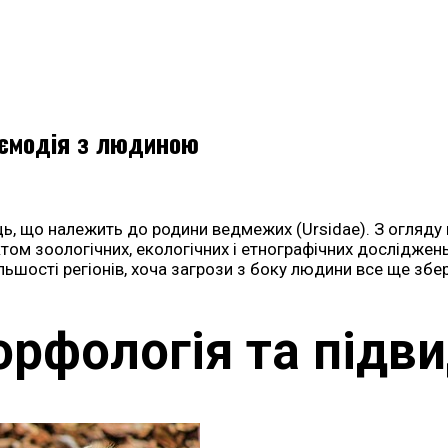
заємодія з людиною
ць, що належить до родини ведмежих (Ursidae). З огляду 
ом зоологічних, екологічних і етнографічних досліджен
ьшості регіонів, хоча загрози з боку людини все ще збе
рфологія та підв