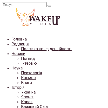
Перейти
Search
до
for:
вмісту
Головна
Редакція
Політика конфіденційності
Новини
Погляд
Інтерв’ю
Наука
Психологія
Космос
Книги
Історія
Україна
Японія
Корея
Близький Схід