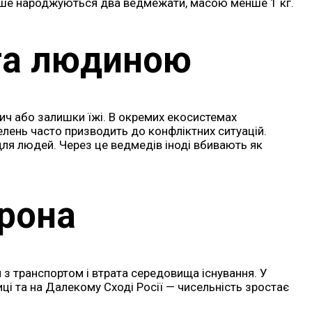
тіше народжуються два ведмежати, масою менше 1 кг.
та людиною
ич або залишки їжі. В окремих екосистемах
лень часто призводить до конфліктних ситуацій.
для людей. Через це ведмедів іноді вбивають як
орона
я з транспортом і втрата середовища існування. У
иці та на Далекому Сході Росії — чисельність зростає