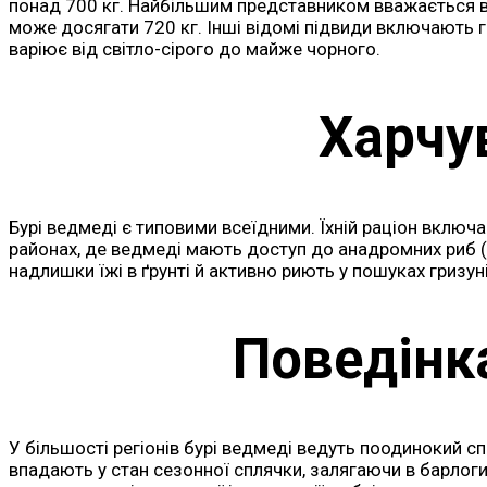
понад 700 кг. Найбільшим представником вважається ве
може досягати 720 кг. Інші відомі підвиди включають г
варіює від світло-сірого до майже чорного.
Харчу
Бурі ведмеді є типовими всеїдними. Їхній раціон включає 
районах, де ведмеді мають доступ до анадромних риб (
надлишки їжі в ґрунті й активно риють у пошуках гризун
Поведінк
У більшості регіонів бурі ведмеді ведуть поодинокий сп
впадають у стан сезонної сплячки, залягаючи в барлоги