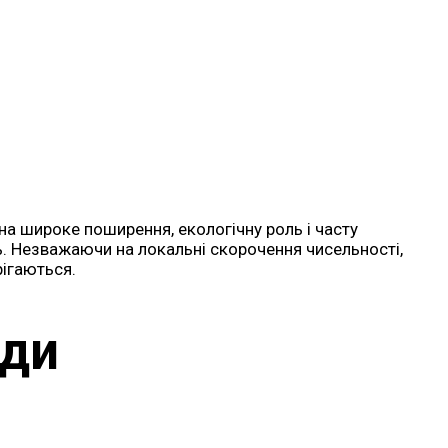
на широке поширення, екологічну роль і часту
ь. Незважаючи на локальні скорочення чисельності,
рігаються.
иди