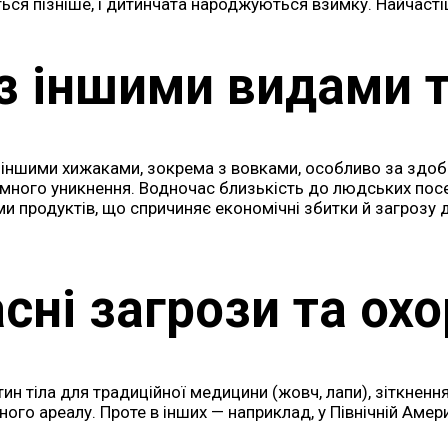
ться пізніше, і дитинчата народжуються взимку. Найчас
 з іншими видами 
 іншими хижаками, зокрема з вовками, особливо за здоб
много уникнення. Водночас близькість до людських посе
 продуктів, що спричиняє економічні збитки й загрозу 
сні загрози та ох
ин тіла для традиційної медицини (жовч, лапи), зіткненн
ного ареалу. Проте в інших — наприклад, у Північній Амер