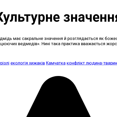
Культурне значенн
 ведмідь має сакральне значення й розглядається як боже
анцюючих ведмедів». Нині така практика вважається жорс
грізлі
екологія хижаків
Камчатка
конфлікт людина-твари