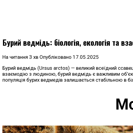
Бурий ведмідь: біологія, екологія та в
На читання
3 хв
Опубліковано
17.05.2025
Бурий ведмідь (Ursus arctos) — великий всеїдний ссаве
взаємодію з людиною, бурий ведмідь є важливим об’єкт
популяція бурих ведмедів залишається стабільною в біл
Мо