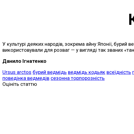
У культурі деяких народів, зокрема айну Японії, бурий
використовували для розваг — у вигляді так званих «т
Данило Ігнатенко
Ursus arctos
бурий ведмідь
ведмідь кодьяк
всеїдність
поведінка ведмедів
сезонна торпорозність
Оцініть статтю