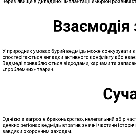
через явище відкладеної імплантації ембріон розвиває
Взаємодія
У природних умовах бурий ведмідь може конкурувати з
спостерігаються випадки активного конфлікту або взає
Ведмеді приваблюються відходами, харчами та запасами
«проблемних» тварин.
Суча
Однією з загроз є браконьєрство, нелегальний збір част
деяких регіонах ведмідь втратив значні частини історич
завдяки охоронним заходам.