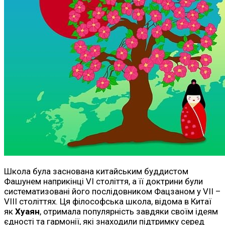
Школа була заснована китайським буддистом
Фашунем наприкінці VI століття, а її доктрини були
систематизовані його послідовником Фацзаном у VII –
VIII століттях. Ця філософська школа, відома в Китаї
як
Хуаян
, отримала популярність завдяки своїм ідеям
єдності та гармонії, які знаходили підтримку серед