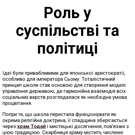
Роль у
суспільстві та
політиці
Ідеї були привабливими для японської аристократії,
особливо для імператора Сьому. Тоталістичний
принцип школи став основою для створення моделі
управління державою, де гармонійна взаємодія всіх
соціальних верств розглядалася як необхідна умова
процвітання.
Попри те, що школа перестала функціонувати як
окрема релігійна доктрина, її спадщина зберігається
через
храм Тодай
і мистецькі досягнення, пов’язані з
цією традицією. Скарбниця храму містить численні