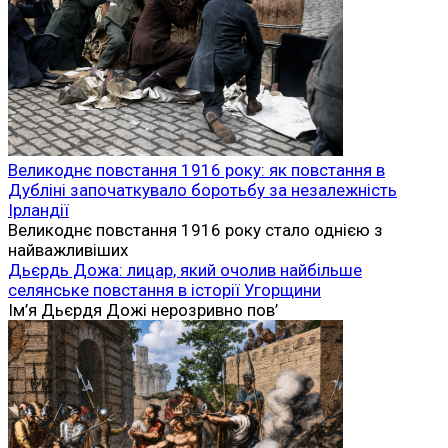
Великоднє повстання 1916 року: як повстання в
Дубліні започаткувало боротьбу за незалежність
Ірландії
Великоднє повстання 1916 року стало однією з
найважливіших
Дьєрдь Дожа: лицар, який очолив найбільше
селянське повстання в історії Угорщини
Ім’я Дьєрдя Дожі нерозривно пов’