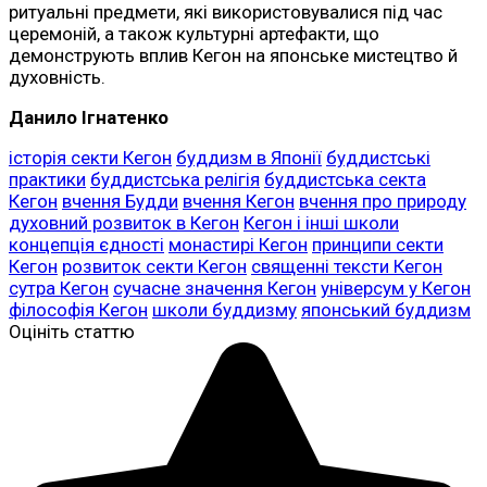
ритуальні предмети, які використовувалися під час
церемоній, а також культурні артефакти, що
демонструють вплив Кегон на японське мистецтво й
духовність.
Данило Ігнатенко
історія секти Кегон
буддизм в Японії
буддистські
практики
буддистська релігія
буддистська секта
Кегон
вчення Будди
вчення Кегон
вчення про природу
духовний розвиток в Кегон
Кегон і інші школи
концепція єдності
монастирі Кегон
принципи секти
Кегон
розвиток секти Кегон
священні тексти Кегон
сутра Кегон
сучасне значення Кегон
універсум у Кегон
філософія Кегон
школи буддизму
японський буддизм
Оцініть статтю