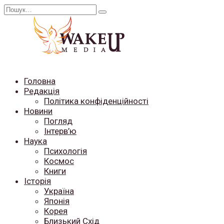
Перейти
Search
до
for:
вмісту
Головна
Редакція
Політика конфіденційності
Новини
Погляд
Інтерв’ю
Наука
Психологія
Космос
Книги
Історія
Україна
Японія
Корея
Близький Схід