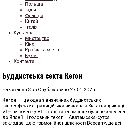
Польща
Індія
Франція
Китай
Італія
Культура
Мистецтво
Кіно
Країни та міста
Кухня
Контакти
Буддистська секта Кегон
На читання
3 хв
Опубліковано
27.01.2025
Кегон
— це одна з визначних буддистських
філософських традицій, яка виникла в Китаї наприкінці
VI – на початку VII століття та пізніше була перенесена
до Японії. Її головний текст — Аватамсака-сутра —
закладає ідею гармонійної цілісності Всесвіту, де всі