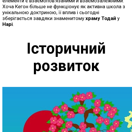
елементи є взаємопов’язаними й взаємозалежними.
Хоча Кегон більше не функціонує як активна школа з
унікальною доктриною, її вплив і сьогодні
зберігається завдяки знаменитому
храму Тодай
у
Нарі
.
Історичний
розвиток