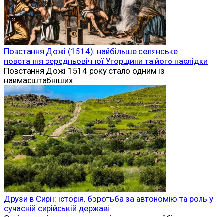
Повстання Дожі (1514): найбільше селянське
повстання середньовічної Угорщини та його наслідки
Повстання Дожі 1514 року стало одним із
наймасштабніших
Друзи в Сирії: історія, боротьба за автономію та роль у
сучасній сирійській державі