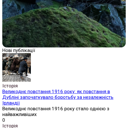
Нові публікації
Історія
Великоднє повстання 1916 року: як повстання в
Дубліні започаткувало боротьбу за незалежність
Ірландії
Великоднє повстання 1916 року стало однією з
найважливіших
0
Історія