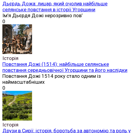
Дьєрдь Дожа: лицар, який очолив найбільше
селянське повстання в історії Угорщини
Ім’я Дьєрдя Дожі нерозривно пов’
0
Історія
Повстання Дожі (1514): найбільше селянське
повстання середньовічної Угорщини та його наслідки
Повстання Дожі 1514 року стало одним із
наймасштабніших
0
Історія
Друзи в Сирії: історія, боротьба за автономію та роль у