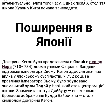
інтелектуальної еліти того часу. Однак після X століття
школа Хуаян у Китаї почала занепадати.
Поширення в
Японії
Доктрина Кегон була представлена в
Японії
в
період
Нара
(710–784) двома учнями Фацзана. Завдяки
підтримці імператора Сьому, Кегон здобула значний
вплив у японському суспільстві. У 752 році, за
правління імператора Сьому, було збудовано
знаменитий
храм Тодай
у Нарі, який став центром цієї
школи. Знаменита статуя Дайбуцу — велетенське
бронзове зображення Будди Вайрочани — стала
символом доктрини Кегон.