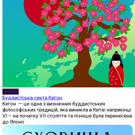
Історія
Буддистська секта Кегон
Кегон — це одна з визначних буддистських
філософських традицій, яка виникла в Китаї наприкінці
VI – на початку VII століття та пізніше була перенесена
до Японії.