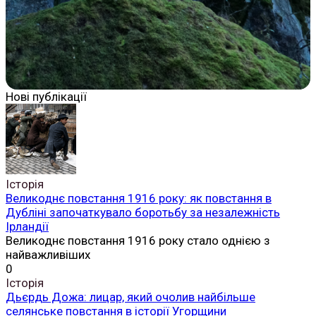
Нові публікації
Історія
Великоднє повстання 1916 року: як повстання в
Дубліні започаткувало боротьбу за незалежність
Ірландії
Великоднє повстання 1916 року стало однією з
найважливіших
0
Історія
Дьєрдь Дожа: лицар, який очолив найбільше
селянське повстання в історії Угорщини