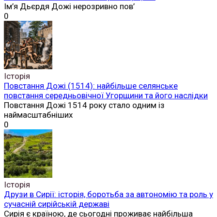
Ім’я Дьєрдя Дожі нерозривно пов’
0
Історія
Повстання Дожі (1514): найбільше селянське
повстання середньовічної Угорщини та його наслідки
Повстання Дожі 1514 року стало одним із
наймасштабніших
0
Історія
Друзи в Сирії: історія, боротьба за автономію та роль у
сучасній сирійській державі
Сирія є країною, де сьогодні проживає найбільша