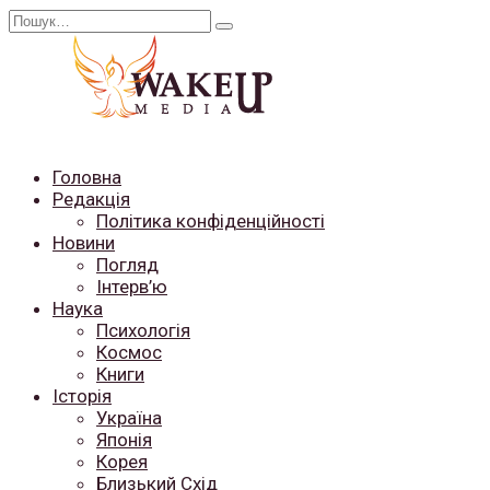
Перейти
Search
до
for:
вмісту
Головна
Редакція
Політика конфіденційності
Новини
Погляд
Інтерв’ю
Наука
Психологія
Космос
Книги
Історія
Україна
Японія
Корея
Близький Схід