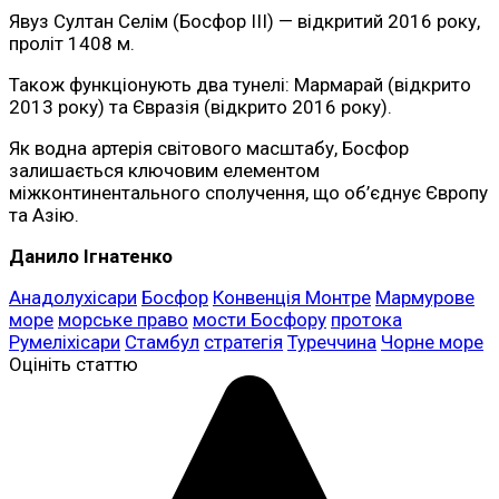
Явуз Султан Селім (Босфор III) — відкритий 2016 року,
проліт 1408 м.
Також функціонують два тунелі: Мармарай (відкрито
2013 року) та Євразія (відкрито 2016 року).
Як водна артерія світового масштабу, Босфор
залишається ключовим елементом
міжконтинентального сполучення, що об’єднує Європу
та Азію.
Данило Ігнатенко
Анадолухісари
Босфор
Конвенція Монтре
Мармурове
море
морське право
мости Босфору
протока
Румеліхісари
Стамбул
стратегія
Туреччина
Чорне море
Оцініть статтю