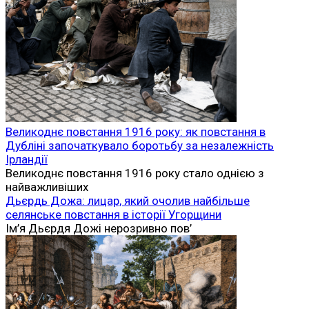
Великоднє повстання 1916 року: як повстання в
Дубліні започаткувало боротьбу за незалежність
Ірландії
Великоднє повстання 1916 року стало однією з
найважливіших
Дьєрдь Дожа: лицар, який очолив найбільше
селянське повстання в історії Угорщини
Ім’я Дьєрдя Дожі нерозривно пов’