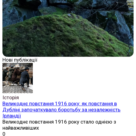
Нові публікації
Історія
Великоднє повстання 1916 року: як повстання в
Дубліні започаткувало боротьбу за незалежність
Ірландії
Великоднє повстання 1916 року стало однією з
найважливіших
0