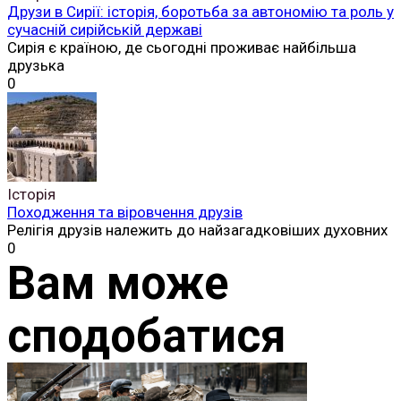
Друзи в Сирії: історія, боротьба за автономію та роль у
сучасній сирійській державі
Сирія є країною, де сьогодні проживає найбільша
друзька
0
Історія
Походження та віровчення друзів
Релігія друзів належить до найзагадковіших духовних
0
Вам може
сподобатися