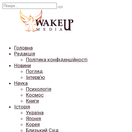
Перейти
Search
до
for:
вмісту
Головна
Редакція
Політика конфіденційності
Новини
Погляд
Інтерв’ю
Наука
Психологія
Космос
Книги
Історія
Україна
Японія
Корея
Близький Схід