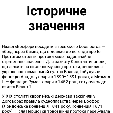
Історичне
значення
Назва «Босфор» походить з грецького boos poros —
«брід через биків», що відсилає до легенди про Іо.
Протягом століть протока мала надзвичайне
стратегічне значення. Для захисту Константинополя,
що лежить на південному кінці протоки, зводилися
укріплення: османський султан Баязид І збудував
фортецю Анадолухісари в 1390–1391 роках, а Мехмед
ІІ — фортецю Румеліхісари в 1452 році, готуючись до
взяття Візантії.
У XIX столітті європейські держави закріпили у
договорах правила судноплавства через Босфор
(Лондонська конвенція 1841 року, Конвенція 1871
року). Після Першої світової війни протока перебувала