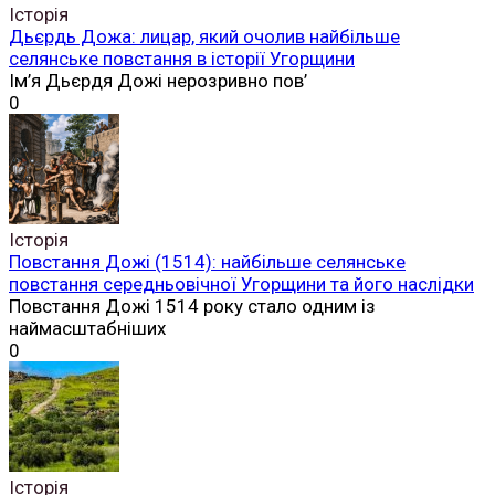
Історія
Дьєрдь Дожа: лицар, який очолив найбільше
селянське повстання в історії Угорщини
Ім’я Дьєрдя Дожі нерозривно пов’
0
Історія
Повстання Дожі (1514): найбільше селянське
повстання середньовічної Угорщини та його наслідки
Повстання Дожі 1514 року стало одним із
наймасштабніших
0
Історія