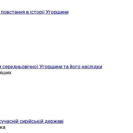
повстання в історії Угорщини
 середньовічної Угорщини та його наслідки
ніших
 сучасній сирійській державі
ька