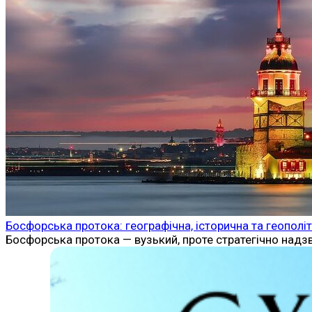
Босфорська протока: географічна, історична та геополі
Босфорська протока — вузький, проте стратегічно надз