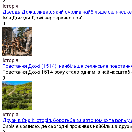
0
Історія
Дьєрдь Дожа: лицар, який очолив найбільше селянське 
Ім’я Дьєрдя Дожі нерозривно пов’
0
Історія
Повстання Дожі (1514): найбільше селянське повстання
Повстання Дожі 1514 року стало одним із наймасштаб
0
Історія
Друзи в Сирії: історія, боротьба за автономію та роль у
Сирія є країною, де сьогодні проживає найбільша друз