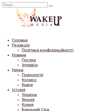
Перейти
Search
до
for:
вмісту
Головна
Редакція
Політика конфіденційності
Новини
Погляд
Інтерв’ю
Наука
Психологія
Космос
Книги
Історія
Україна
Японія
Корея
Близький Схід