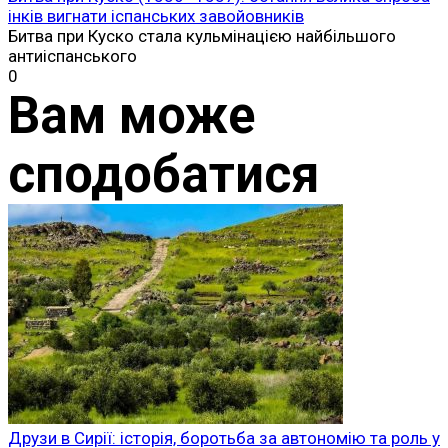
інків вигнати іспанських завойовників
Битва при Куско стала кульмінацією найбільшого
антиіспанського
0
Вам може
сподобатися
Друзи в Сирії: історія, боротьба за автономію та роль у