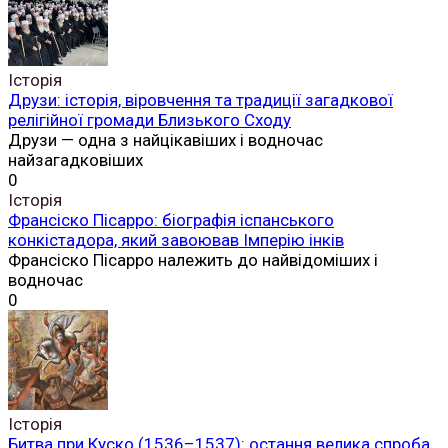
Історія
Друзи: історія, віровчення та традиції загадкової
релігійної громади Близького Сходу
Друзи — одна з найцікавіших і водночас
найзагадковіших
0
Історія
Франсіско Пісарро: біографія іспанського
конкістадора, який завоював Імперію інків
Франсіско Пісарро належить до найвідоміших і
водночас
0
Історія
Битва при Куско (1536–1537): остання велика спроба