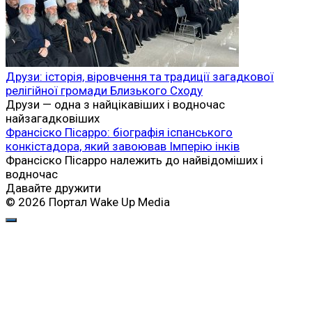
Друзи: історія, віровчення та традиції загадкової
релігійної громади Близького Сходу
Друзи — одна з найцікавіших і водночас
найзагадковіших
Франсіско Пісарро: біографія іспанського
конкістадора, який завоював Імперію інків
Франсіско Пісарро належить до найвідоміших і
водночас
Давайте дружити
© 2026 Портал Wake Up Media