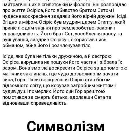
найтрагічніших в єгипетській міфології. Він розповідає
про життя Осіріса, його вбивство братом Сетом і
чудесне воскресіння завдяки його вірній дружині Ісіді.
Згідно з міфом, Осіріс був мудрим царем Єгипту, який
приніс людям знання про землеробство, закони і
справедливість. Його брат Сет, уособлення хаосу та
руйнування, заздрив Осірісу і, скориставшись
обманом, вбив його і розчленував тіло.
Ісіда, яка була не тільки дружиною, а й сестрою
Осіріса, вирушила на пошуки його частин і зібрала їх
разом. Вона змогла воскресити Осіріса за допомогою
магічних заклинань, і це чудо дозволило їм зачати
сина, Гора. Після воскресіння Осіріс став богом
підземного світу, що керував загробним життям і
судив душі померлих. Його син Гор зрештою
помстився за смерть батька, здолавши Сета та
відновивши справедливість.
Символізм