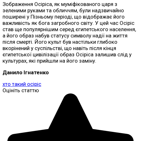
Зображення Осіріса, як муміфікованого царя з
зеленими руками та обличчям, були надзвичайно
поширені у Пізньому періоді, що відображає його
важливість як бога загробного світу. У цей час Осіріс
став ще популярнішим серед єгипетського населення,
а його образ набув статусу символу надії на життя
після смерті. Його культ був настільки глибоко
вкорінений у суспільстві, що навіть після кінця
єгипетської цивілізації образ Осіріса залишив слід у
культурах, які прийшли на його заміну.
Данило Ігнатенко
хто такий осіріс
Оцініть статтю