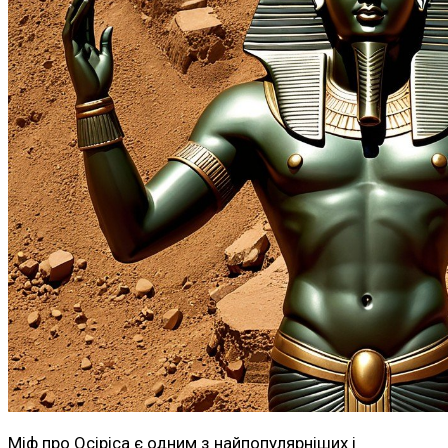
Міф про Осіріса є одним з найпопулярніших і