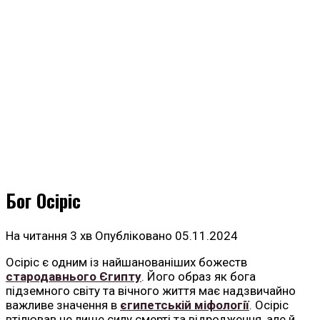
Бог Осіріс
На читання
3 хв
Опубліковано
05.11.2024
Осіріс є одним із найшанованіших божеств
стародавнього Єгипту
. Його образ як бога
підземного світу та вічного життя має надзвичайно
важливе значення в
єгипетській міфології
. Осіріс
втілював не лише силу смерті та відродження, але й