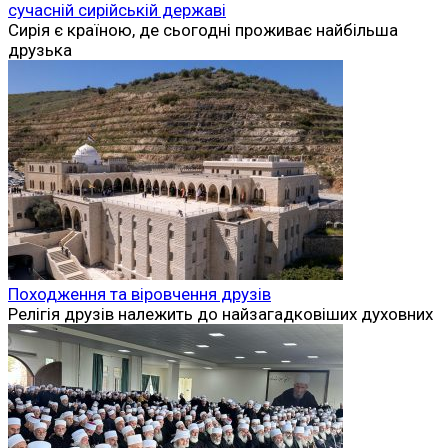
сучасній сирійській державі
Сирія є країною, де сьогодні проживає найбільша
друзька
Походження та віровчення друзів
Релігія друзів належить до найзагадковіших духовних