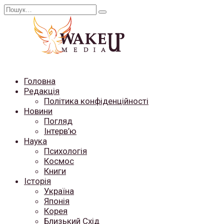
Перейти
Search
до
for:
вмісту
Головна
Редакція
Політика конфіденційності
Новини
Погляд
Інтерв’ю
Наука
Психологія
Космос
Книги
Історія
Україна
Японія
Корея
Близький Схід