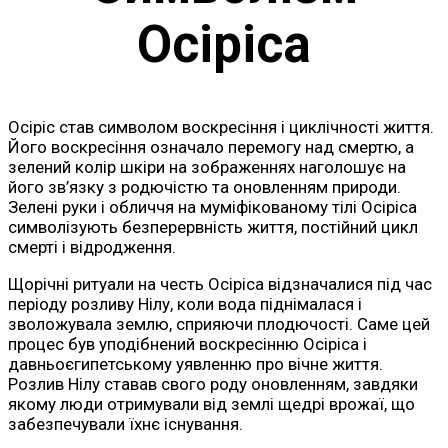
Осіріса
Осіріс став символом воскресіння і циклічності життя.
Його воскресіння означало перемогу над смертю, а
зелений колір шкіри на зображеннях наголошує на
його зв’язку з родючістю та оновленням природи.
Зелені руки і обличчя на муміфікованому тілі Осіріса
символізують безперервність життя, постійний цикл
смерті і відродження.
Щорічні ритуали на честь Осіріса відзначалися під час
періоду розливу Нілу, коли вода піднімалася і
зволожувала землю, сприяючи плодючості. Саме цей
процес був уподібнений воскресінню Осіріса і
давньоєгипетському уявленню про вічне життя.
Розлив Нілу ставав свого роду оновленням, завдяки
якому люди отримували від землі щедрі врожаї, що
забезпечували їхнє існування.