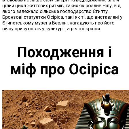
цілий цикл життєвих ритмів, таких як розлив Нілу, від
якого залежало сільське господарство Єгипту.
Бронзові статуетки Осіріса, такі як ті, що виставлені у
Єгипетському музеї в Берліні, нагадують про його
вічну присутність у культурі та релігії країни.
Походження і
міф про Осіріса