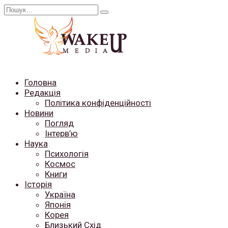
Перейти
Search
до
for:
вмісту
Головна
Редакція
Політика конфіденційності
Новини
Погляд
Інтерв’ю
Наука
Психологія
Космос
Книги
Історія
Україна
Японія
Корея
Близький Схід