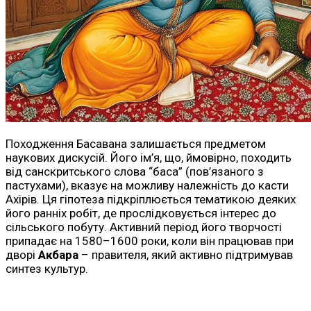
Походження Басавана залишається предметом
наукових дискусій. Його ім’я, що, ймовірно, походить
від санскритського слова “баса” (пов’язаного з
пастухами), вказує на можливу належність до касти
Ахірів. Ця гіпотеза підкріплюється тематикою деяких
його ранніх робіт, де прослідковується інтерес до
сільського побуту. Активний період його творчості
припадає на 1580–1600 роки, коли він працював при
дворі
Акбара
– правителя, який активно підтримував
синтез культур.