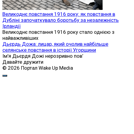
Великоднє повстання 1916 року: як повстання в
Дубліні започаткувало боротьбу за незалежність
Ірландії
Великоднє повстання 1916 року стало однією з
найважливіших
Дьєрдь Дожа: лицар, який очолив найбільше
селянське повстання в історії Угорщини
Ім’я Дьєрдя Дожі нерозривно пов’
Давайте дружити
© 2026 Портал Wake Up Media