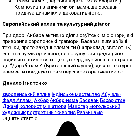
“Разм-наме”
(перська версія “Махабхарати”):
Композиції з епічними битвами, де Басаван
поєднує динаміку з декоративністю.
Європейський вплив та культурний діалог
При дворі Акбара активно діяли єзуїтські місіонери, які
привозили європейські гравюри. Басаван вивчав їхні
техніки, проте західні елементи (наприклад, світлотінь)
він інтегрував органічно, не порушуючи традиційної
індійської стилістики. Це підтверджує його ілюстрація
до “Дараб-наме” (Британський музей), де архітектурні
елементи поєднуються з перською орнаментикою.
Данило Ігнатенко
європейський вплив
індійське мистецтво
Абу аль-
Фадл Алламі
Акбар
Акбар-наме
Басаван
Бахарістан
Джамі
колорист
мініатюра
Маногар
могольський
художник
портретний живопис
Разм-наме
Оцініть статтю