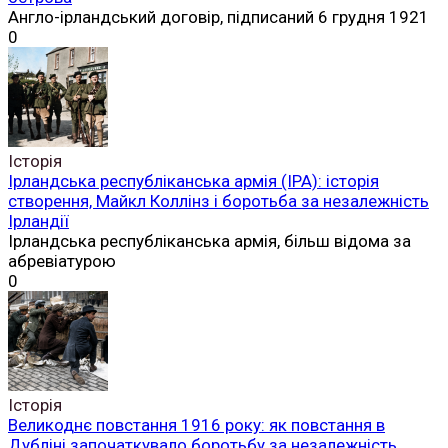
Англо-ірландський договір, підписаний 6 грудня 1921
0
Історія
Ірландська республіканська армія (ІРА): історія
створення, Майкл Коллінз і боротьба за незалежність
Ірландії
Ірландська республіканська армія, більш відома за
абревіатурою
0
Історія
Великоднє повстання 1916 року: як повстання в
Дубліні започаткувало боротьбу за незалежність