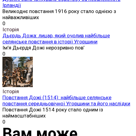
Ірландії
Великоднє повстання 1916 року стало однією з
найважливіших
0
Історія
Дьєрдь Дожа: лицар, який очолив найбільше
селянське повстання в історії Угорщини
Ім’я Дьєрдя Дожі нерозривно пов’
0
Історія
Повстання Дожі (1514): найбільше селянське
повстання середньовічної Угорщини та його наслідки
Повстання Дожі 1514 року стало одним із
наймасштабніших
0
Вам може