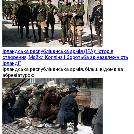
Ірландська республіканська армія (ІРА): історія
створення, Майкл Коллінз і боротьба за незалежність
Ірландії
Ірландська республіканська армія, більш відома за
абревіатурою