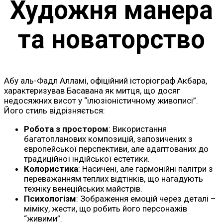
Художня манера
та новаторство
Абу аль-Фадл Алламі, офіційний історіограф Акбара,
характеризував Басавана як митця, що досяг
недосяжних висот у “ілюзіоністичному живописі”.
Його стиль відрізняється:
Робота з простором
: Використання
багатопланових композицій, запозичених з
європейської перспективи, але адаптованих до
традиційної індійської естетики.
Колористика
: Насичені, але гармонійні палітри з
переважанням теплих відтінків, що нагадують
техніку венеційських майстрів.
Психологізм
: Зображення емоцій через деталі –
міміку, жести, що робить його персонажів
“живими”.