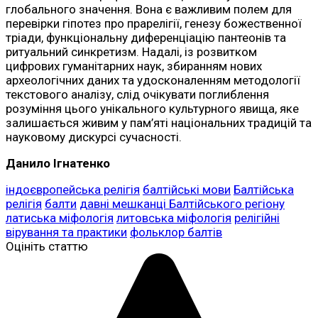
глобального значення. Вона є важливим полем для
перевірки гіпотез про прарелігії, генезу божественної
тріади, функціональну диференціацію пантеонів та
ритуальний синкретизм. Надалі, із розвитком
цифрових гуманітарних наук, збиранням нових
археологічних даних та удосконаленням методології
текстового аналізу, слід очікувати поглиблення
розуміння цього унікального культурного явища, яке
залишається живим у пам’яті національних традицій та
науковому дискурсі сучасності.
Данило Ігнатенко
індоєвропейська релігія
балтійські мови
Балтійська
релігія
балти
давні мешканці Балтійського регіону
латиська міфологія
литовська міфологія
релігійні
вірування та практики
фольклор балтів
Оцініть статтю