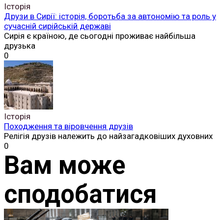
Історія
Друзи в Сирії: історія, боротьба за автономію та роль у
сучасній сирійській державі
Сирія є країною, де сьогодні проживає найбільша
друзька
0
Історія
Походження та віровчення друзів
Релігія друзів належить до найзагадковіших духовних
0
Вам може
сподобатися