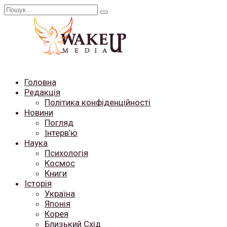
Перейти
Search
до
for:
вмісту
Головна
Редакція
Політика конфіденційності
Новини
Погляд
Інтерв’ю
Наука
Психологія
Космос
Книги
Історія
Україна
Японія
Корея
Близький Схід