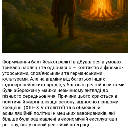
Формування балтійської релігії відбувалося в умовах
тривалої ізоляції та одночасно — контактів з фінсько-
угорськими, слов’янськими та германськими
культурами. Але на відміну від багатьох інших
індоєвропейських народів, у балтів ці релігійні системи
були збережені у майже незмінному вигляді до
пізнього середньовіччя. Причини цього криються в
політичній маргіналізації регіону, відносно пізньому
хрещенні (XIII–XIV століття) та в обмеженій
асиміляційній політиці німецьких завойовників, які
більше були зацікавлені в економічній експлуатації
регіону, ніж у повній релігійній інтеграції.