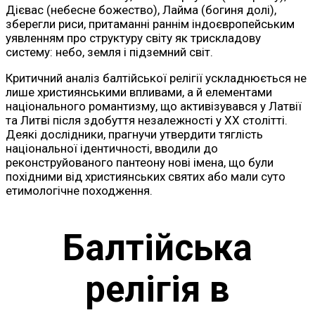
Дієвас (небесне божество), Лайма (богиня долі),
зберегли риси, притаманні раннім індоєвропейським
уявленням про структуру світу як трискладову
систему: небо, земля і підземний світ.
Критичний аналіз балтійської релігії ускладнюється не
лише християнськими впливами, а й елементами
національного романтизму, що активізувався у Латвії
та Литві після здобуття незалежності у XX столітті.
Деякі дослідники, прагнучи утвердити тяглість
національної ідентичності, вводили до
реконструйованого пантеону нові імена, що були
похідними від християнських святих або мали суто
етимологічне походження.
Балтійська
релігія в