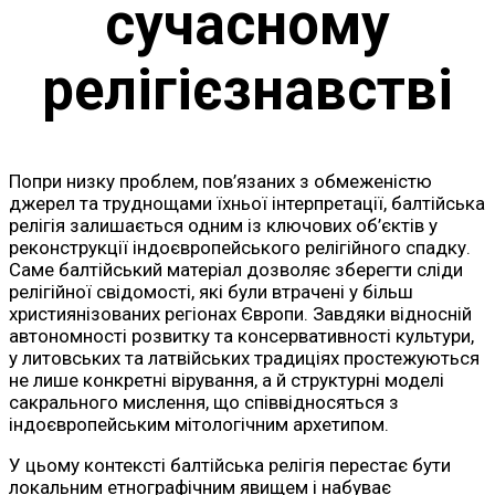
сучасному
релігієзнавстві
Попри низку проблем, пов’язаних з обмеженістю
джерел та труднощами їхньої інтерпретації, балтійська
релігія залишається одним із ключових об’єктів у
реконструкції індоєвропейського релігійного спадку.
Саме балтійський матеріал дозволяє зберегти сліди
релігійної свідомості, які були втрачені у більш
християнізованих регіонах Європи. Завдяки відносній
автономності розвитку та консервативності культури,
у литовських та латвійських традиціях простежуються
не лише конкретні вірування, а й структурні моделі
сакрального мислення, що співвідносяться з
індоєвропейським мітологічним архетипом.
У цьому контексті балтійська релігія перестає бути
локальним етнографічним явищем і набуває