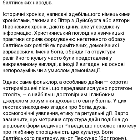
балтійських народів.
Історичні хроніки, написані здебільшого німецькими
хроністами, такими як Пітер з Дуйсбурга або автори
Лівонських хронік, дають цінну, але упереджену
інформацію. Християнський погляд на язичницькі
практики сприяв формуванню негативного образу
балтійських релігій як примітивних, демонічних і
варварських. Імена богів, обряди та структури
релігійного культу часто були представлені у
викривленому вигляді, а іноді й вигадані на основі
непорозумінь чи з умислом демонізації.
Однак саме фольклор, а особливо дайни — короткі
чотиривіршеві пісні, що передавалися усно протягом
століть, — є найбільш достовірним і глибоким
джерелом розуміння духовного світу балтів. У цих
текстах знаходимо згадки про богів, духів,
космогонічні уявлення, етику та ритуальні дії. Варто
зазначити, що метрична структура дайн подібна до
віршових форм ведичної Рігведи, що посилює гіпотезу
про глибинну спорідненість цих культур. Боги
балтійського пантеону, як-от Перкунас (бог грому),