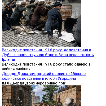
Великоднє повстання 1916 року: як повстання в
Дубліні започаткувало боротьбу за незалежність
Ірландії
Великоднє повстання 1916 року стало однією з
найважливіших
Дьєрдь Дожа: лицар, який очолив найбільше
селянське повстання в історії Угорщини
Ім’я Дьєрдя Дожі нерозривно пов’