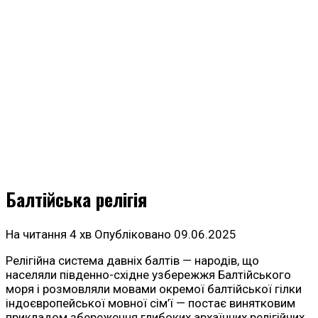
Балтійська релігія
На читання
4 хв
Опубліковано
09.06.2025
Релігійна система давніх балтів — народів, що
населяли південно-східне узбережжя Балтійського
моря і розмовляли мовами окремої балтійської гілки
індоєвропейської мовної сім’ї — постає винятковим
прикладом збереження глибоких архаїчних релігійних