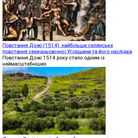
Повстання Дожі (1514): найбільше селянське
повстання середньовічної Угорщини та його наслідки
Повстання Дожі 1514 року стало одним із
наймасштабніших