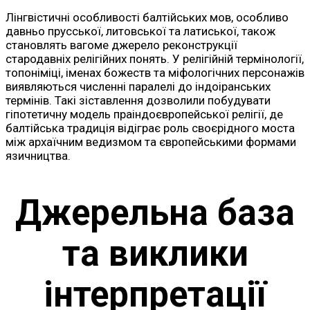
Лінгвістичні особливості балтійських мов, особливо
давньо прусської, литовської та латиської, також
становлять вагоме джерело реконструкції
стародавніх релігійних понять. У релігійній термінології,
топоніміці, іменах божеств та міфологічних персонажів
виявляються численні паралелі до індоіранських
термінів. Такі зіставлення дозволили побудувати
гіпотетичну модель праіндоєвропейської релігії, де
балтійська традиція відіграє роль своєрідного моста
між архаїчним ведизмом та європейськими формами
язичництва.
Джерельна база
та виклики
інтерпретації