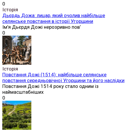
0
Історія
Дьєрдь Дожа: лицар, який очолив найбільше
селянське повстання в історії Угорщини
Ім’я Дьєрдя Дожі нерозривно пов’
0
Історія
Повстання Дожі (1514): найбільше селянське
повстання середньовічної Угорщини та його наслідки
Повстання Дожі 1514 року стало одним із
наймасштабніших
0