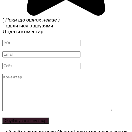
( Поки що оцінок немає )
Поділитися з друзями
Додати коментар
Ім'я
*
Email
*
Сайт
Коментар
Цей сайт використовує Akismet для зменшення спаму.