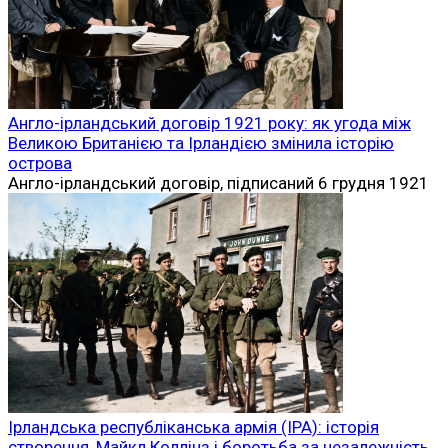
Англо-ірландський договір 1921 року: як угода між
Великою Британією та Ірландією змінила історію
острова
Англо-ірландський договір, підписаний 6 грудня 1921
Ірландська республіканська армія (ІРА): історія
створення, Майкл Коллінз і боротьба за незалежність