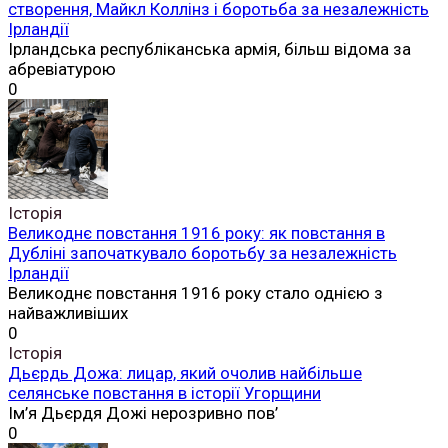
створення, Майкл Коллінз і боротьба за незалежність
Ірландії
Ірландська республіканська армія, більш відома за
абревіатурою
0
Історія
Великоднє повстання 1916 року: як повстання в
Дубліні започаткувало боротьбу за незалежність
Ірландії
Великоднє повстання 1916 року стало однією з
найважливіших
0
Історія
Дьєрдь Дожа: лицар, який очолив найбільше
селянське повстання в історії Угорщини
Ім’я Дьєрдя Дожі нерозривно пов’
0