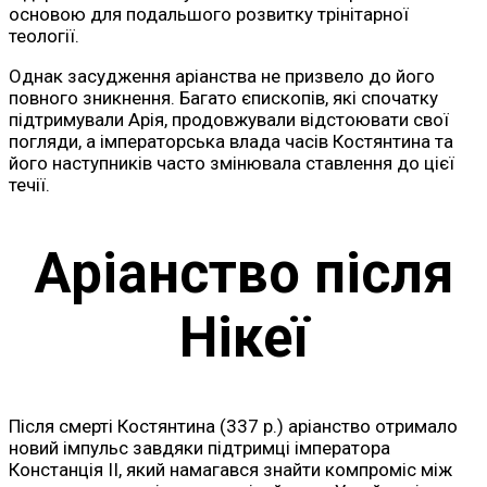
основою для подальшого розвитку трінітарної
теології.
Однак засудження аріанства не призвело до його
повного зникнення. Багато єпископів, які спочатку
підтримували Арія, продовжували відстоювати свої
погляди, а імператорська влада часів Костянтина та
його наступників часто змінювала ставлення до цієї
течії.
Аріанство після
Нікеї
Після смерті Костянтина (337 р.) аріанство отримало
новий імпульс завдяки підтримці імператора
Констанція II, який намагався знайти компроміс між