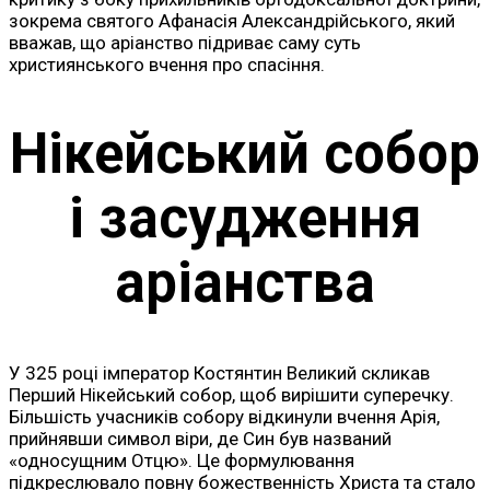
зокрема святого Афанасія Александрійського, який
вважав, що аріанство підриває саму суть
християнського вчення про спасіння.
Нікейський собор
і засудження
аріанства
У 325 році імператор Костянтин Великий скликав
Перший Нікейський собор, щоб вирішити суперечку.
Більшість учасників собору відкинули вчення Арія,
прийнявши символ віри, де Син був названий
«односущним Отцю». Це формулювання
підкреслювало повну божественність Христа та стало