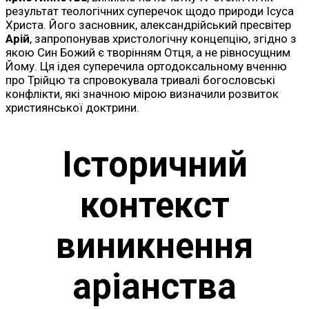
результат теологічних суперечок щодо природи Ісуса
Христа. Його засновник, александрійський пресвітер
Арій
, запропонував христологічну концепцію, згідно з
якою Син Божий є творінням Отця, а не рівносущним
Йому. Ця ідея суперечила ортодоксальному вченню
про Трійцю та спровокувала тривалі богословські
конфлікти, які значною мірою визначили розвиток
християнської доктрини.
Історичний
контекст
виникнення
аріанства