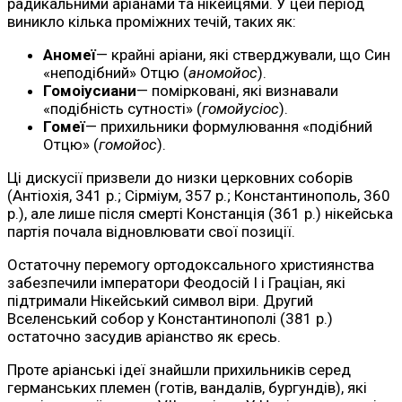
радикальними аріанами та нікейцями. У цей період
виникло кілька проміжних течій, таких як:
Аномеї
— крайні аріани, які стверджували, що Син
«неподібний» Отцю (
аномойос
).
Гомоіусиани
— помірковані, які визнавали
«подібність сутності» (
гомойусіос
).
Гомеї
— прихильники формулювання «подібний
Отцю» (
гомойос
).
Ці дискусії призвели до низки церковних соборів
(Антіохія, 341 р.; Сірміум, 357 р.; Константинополь, 360
р.), але лише після смерті Констанція (361 р.) нікейська
партія почала відновлювати свої позиції.
Остаточну перемогу ортодоксального християнства
забезпечили імператори Феодосій I і Граціан, які
підтримали Нікейський символ віри. Другий
Вселенський собор у Константинополі (381 р.)
остаточно засудив аріанство як єресь.
Проте аріанські ідеї знайшли прихильників серед
германських племен (готів, вандалів, бургундів), які