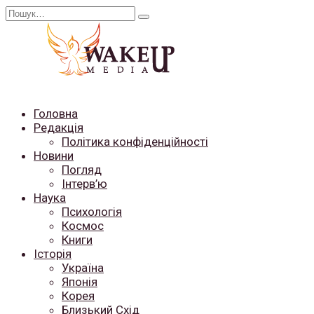
Перейти
Search
до
for:
вмісту
Головна
Редакція
Політика конфіденційності
Новини
Погляд
Інтерв’ю
Наука
Психологія
Космос
Книги
Історія
Україна
Японія
Корея
Близький Схід