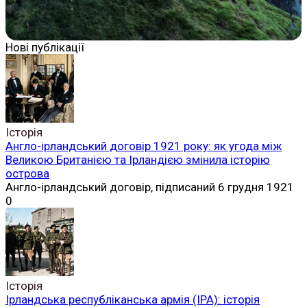
Нові публікації
Історія
Англо-ірландський договір 1921 року: як угода між
Великою Британією та Ірландією змінила історію
острова
Англо-ірландський договір, підписаний 6 грудня 1921
0
Історія
Ірландська республіканська армія (ІРА): історія