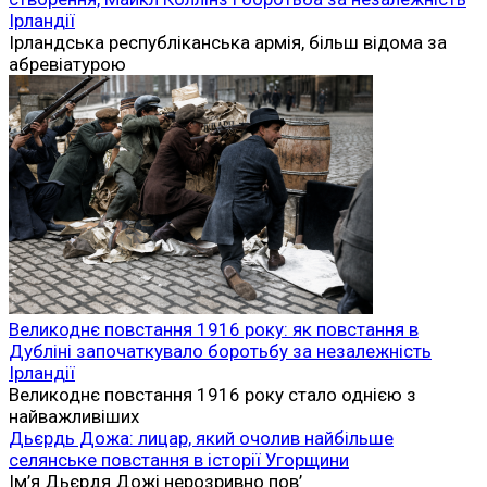
Ірландії
Ірландська республіканська армія, більш відома за
абревіатурою
Великоднє повстання 1916 року: як повстання в
Дубліні започаткувало боротьбу за незалежність
Ірландії
Великоднє повстання 1916 року стало однією з
найважливіших
Дьєрдь Дожа: лицар, який очолив найбільше
селянське повстання в історії Угорщини
Ім’я Дьєрдя Дожі нерозривно пов’