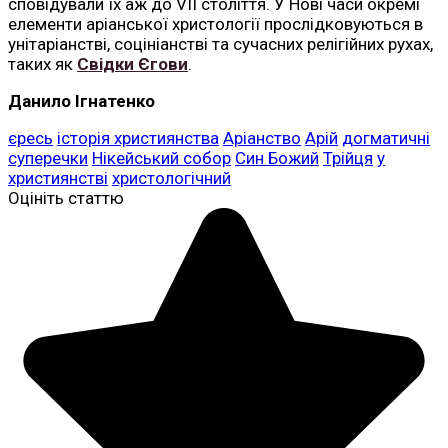
сповідували їх аж до VII століття. У Нові часи окремі
елементи аріанської христології прослідковуються в
унітаріанстві, соцініанстві та сучасних релігійних рухах,
таких як
Свідки Єгови
.
Данило Ігнатенко
єресь
історія християнства
Аріанство
Арій
догматичні
суперечки
Нікейський собор
Син Божий
Трійця
у
християнстві
христологічний
Оцініть статтю