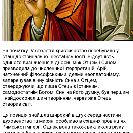
На початку IV століття християнство перебувало у
стані доктринальної нестабільності. Відсутність
єдиного визначення відносин між Отцем і Сином
призводила до численних інтерпретацій. Арій,
натхненний філософськими ідеями неоплатонізму,
заперечував вічну рівність Сина з Отцем,
стверджуючи, що лише Отець є істинним,
самодостатнім Богом. Син, на його думку, був першим
і найдосконалішим творінням, через яке Отець
створив світ.
Ця позиція знайшла широкий відгук серед частини
духовенства та мирян, особливо в східних провінціях
Римської імперії. Однак вона також викликала різку
критику з боку прихильників ортодоксальної доктрини,