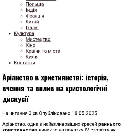
Польща
Індія
Франція
Китай
Італія
Культура
Мистецтво
Кіно
Країни та міста
Кухня
Контакти
Аріанство в християнстві: історія,
вчення та вплив на христологічні
дискусії
На читання
3 хв
Опубліковано
18.05.2025
Аріанство, одна з найвпливовіших єресей
раннього
християнства
, виникло на початку IV століття як