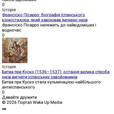
0
Історія
Франсіско Пісарро: біографія іспанського
конкістадора, який завоював Імперію інків
Франсіско Пісарро належить до найвідоміших і
водночас
0
Історія
Битва при Куско (1536–1537): остання велика спроба
інків вигнати іспанських завойовників
Битва при Куско стала кульмінацією найбільшого
антиіспанського
0
Давайте дружити
© 2026 Портал Wake Up Media