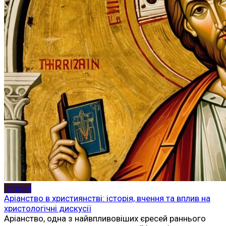
Історія
Аріанство в християнстві: історія, вчення та вплив на
христологічні дискусії
Аріанство, одна з найвпливовіших єресей раннього