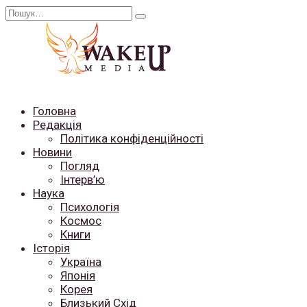
Перейти
Search
до
for:
вмісту
Головна
Редакція
Політика конфіденційності
Новини
Погляд
Інтерв’ю
Наука
Психологія
Космос
Книги
Історія
Україна
Японія
Корея
Близький Схід