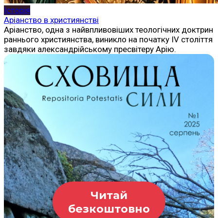
Історія
Аріанство в християнстві
Аріанство, одна з найвпливовіших теологічних доктрин
раннього християнства, виникло на початку IV століття
завдяки александрійському пресвітеру Арію.
Читай
безкоштовно