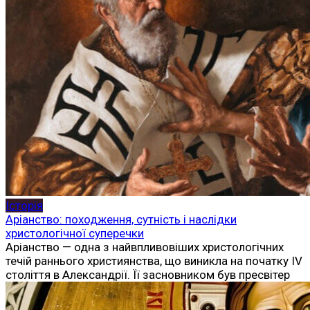
Історія
Аріанство: походження, сутність і наслідки
христологічної суперечки
Аріанство — одна з найвпливовіших христологічних
течій раннього християнства, що виникла на початку IV
століття в Александрії. Її засновником був пресвітер