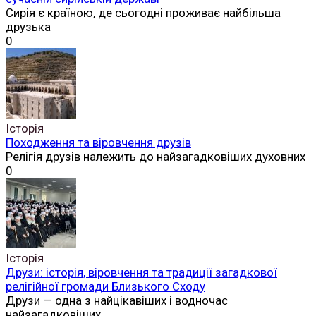
Сирія є країною, де сьогодні проживає найбільша
друзька
0
Історія
Походження та віровчення друзів
Релігія друзів належить до найзагадковіших духовних
0
Історія
Друзи: історія, віровчення та традиції загадкової
релігійної громади Близького Сходу
Друзи — одна з найцікавіших і водночас
найзагадковіших