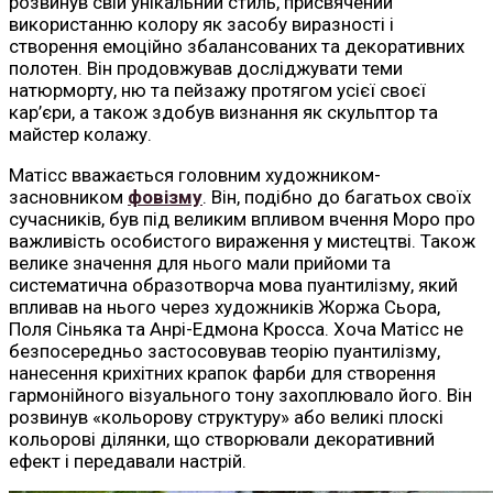
розвинув свій унікальний стиль, присвячений
використанню колору як засобу виразності і
створення емоційно збалансованих та декоративних
полотен. Він продовжував досліджувати теми
натюрморту, ню та пейзажу протягом усієї своєї
кар’єри, а також здобув визнання як скульптор та
майстер колажу.
Матісс вважається головним художником-
засновником
фовізму
. Він, подібно до багатьох своїх
сучасників, був під великим впливом вчення Моро про
важливість особистого вираження у мистецтві. Також
велике значення для нього мали прийоми та
систематична образотворча мова пуантилізму, який
впливав на нього через художників Жоржа Сьора,
Поля Сіньяка та Анрі-Едмона Кросса. Хоча Матісс не
безпосередньо застосовував теорію пуантилізму,
нанесення крихітних крапок фарби для створення
гармонійного візуального тону захоплювало його. Він
розвинув «кольорову структуру» або великі плоскі
кольорові ділянки, що створювали декоративний
ефект і передавали настрій.