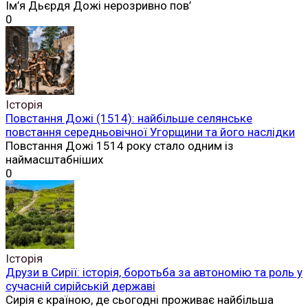
Ім’я Дьєрдя Дожі нерозривно пов’
0
Історія
Повстання Дожі (1514): найбільше селянське
повстання середньовічної Угорщини та його наслідки
Повстання Дожі 1514 року стало одним із
наймасштабніших
0
Історія
Друзи в Сирії: історія, боротьба за автономію та роль у
сучасній сирійській державі
Сирія є країною, де сьогодні проживає найбільша