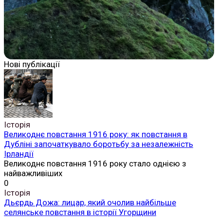
Нові публікації
Історія
Великоднє повстання 1916 року: як повстання в
Дубліні започаткувало боротьбу за незалежність
Ірландії
Великоднє повстання 1916 року стало однією з
найважливіших
0
Історія
Дьєрдь Дожа: лицар, який очолив найбільше
селянське повстання в історії Угорщини