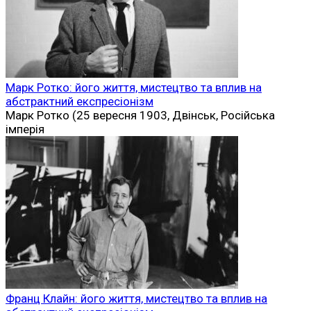
Марк Ротко: його життя, мистецтво та вплив на
абстрактний експресіонізм
Марк Ротко (25 вересня 1903, Двінськ, Російська
імперія
Франц Клайн: його життя, мистецтво та вплив на