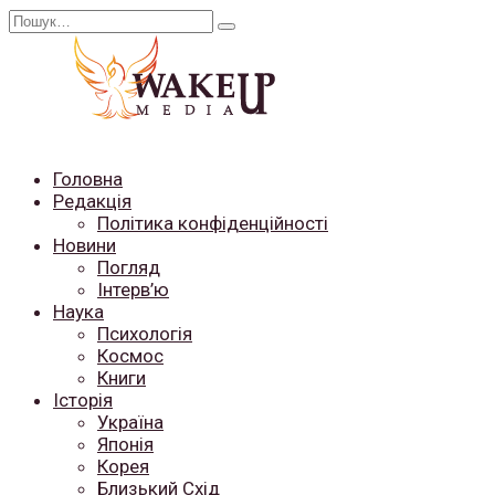
Перейти
Search
до
for:
вмісту
Головна
Редакція
Політика конфіденційності
Новини
Погляд
Інтерв’ю
Наука
Психологія
Космос
Книги
Історія
Україна
Японія
Корея
Близький Схід