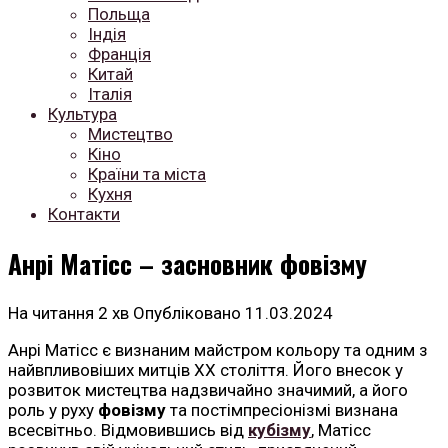
Польща
Індія
Франція
Китай
Італія
Культура
Мистецтво
Кіно
Країни та міста
Кухня
Контакти
Анрі Матісс – засновник фовізму
На читання
2 хв
Опубліковано
11.03.2024
Анрі Матісс є визнаним майстром кольору та одним з
найвпливовіших митців XX століття. Його внесок у
розвиток мистецтва надзвичайно значимий, а його
роль у руху
фовізму
та постімпресіонізмі визнана
всесвітньо. Відмовившись від
кубізму
, Матісс