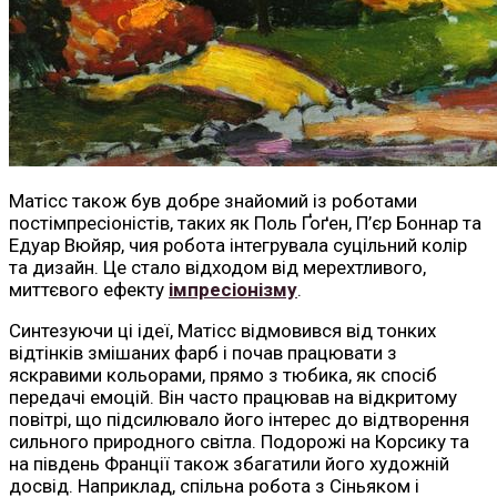
Матісс також був добре знайомий із роботами
постімпресіоністів, таких як Поль Ґоґен, П’єр Боннар та
Едуар Вюйяр, чия робота інтегрувала суцільний колір
та дизайн. Це стало відходом від мерехтливого,
миттєвого ефекту
імпресіонізму
.
Синтезуючи ці ідеї, Матісс відмовився від тонких
відтінків змішаних фарб і почав працювати з
яскравими кольорами, прямо з тюбика, як спосіб
передачі емоцій. Він часто працював на відкритому
повітрі, що підсилювало його інтерес до відтворення
сильного природного світла. Подорожі на Корсику та
на південь Франції також збагатили його художній
досвід. Наприклад, спільна робота з Сіньяком і