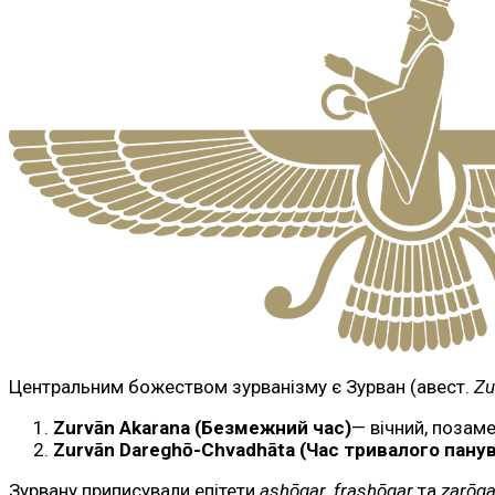
Центральним божеством зурванізму є Зурван (авест.
Zu
Zurvān Akarana (Безмежний час)
— вічний, позам
Zurvān Dareghō-Chvadhāta (Час тривалого пану
Зурвану приписували епітети
ashōqar
,
frashōqar
та
zarōqa