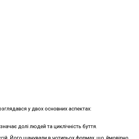
розглядався у двох основних аспектах:
изначає долі людей та циклічність буття.
сій. Його шанували в чотирьох формах, що, ймовірно,