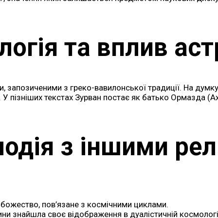
огія та вплив аст
и, запозиченими з греко-вавилонської традиції. На думку
. У пізніших текстах Зурван постає як батько Ормазда (А
одія з іншими рел
 божество, пов’язане з космічними циклами.
ини знайшла своє відображення в дуалістичній космологі