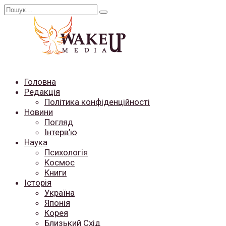
Перейти
Search
до
for:
вмісту
Головна
Редакція
Політика конфіденційності
Новини
Погляд
Інтерв’ю
Наука
Психологія
Космос
Книги
Історія
Україна
Японія
Корея
Близький Схід