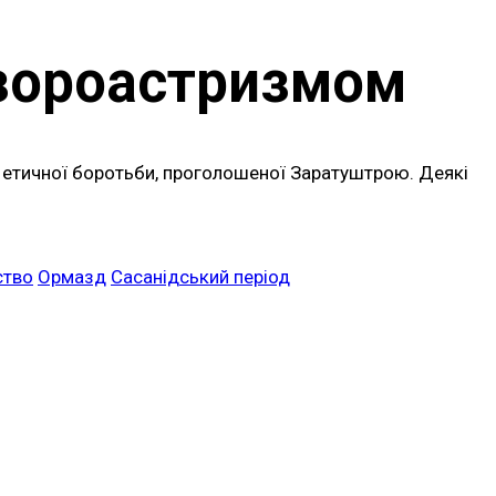
 зороастризмом
ої етичної боротьби, проголошеної Заратуштрою. Деякі
ство
Ормазд
Сасанідський період