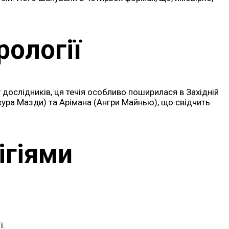
рології
 дослідників, ця течія особливо поширилася в Західній
хура Мазди) та Арімана (Ангри Майнью), що свідчить
ігіями
ї.