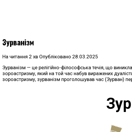
Зурванізм
На читання
2 хв
Опубліковано
28.03.2025
Зурванізм — це релігійно-філософська течія, що виникла в
зороастризму, який на той час набув виражених дуаліст
зороастризму, зурванізм проголошував час (Зурван) п
Зур