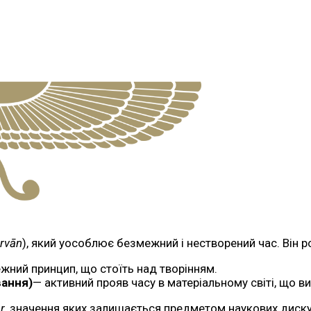
rvān
), який уособлює безмежний і нестворений час. Він 
ежний принцип, що стоїть над творінням.
вання)
— активний прояв часу в матеріальному світі, що в
r
, значення яких залишається предметом наукових диску