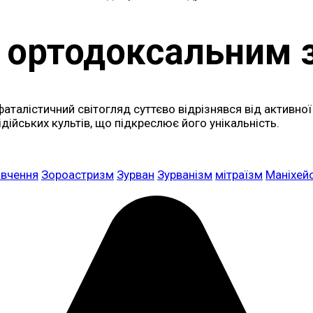
з ортодоксальним
фаталістичний світогляд суттєво відрізнявся від активн
дійських культів, що підкреслює його унікальність.
овчення
Зороастризм
Зурван
Зурванізм
мітраїзм
Маніхей