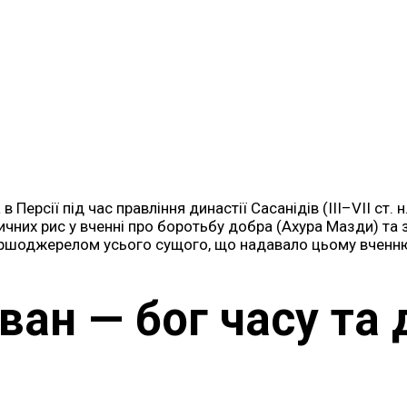
 Персії під час правління династії Сасанідів (III–VII ст.
ичних рис у вченні про боротьбу добра (Ахура Мазди) та 
ершоджерелом усього сущого, що надавало цьому вченню 
ван — бог часу та 