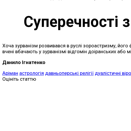
Суперечності 
Хоча зурванізм розвивався в руслі зороастризму, його 
вчені вбачають у зурванізмі відгомін доіранських або мі
Данило Ігнатенко
Аріман
астрологія
давньоперські релігії
дуалістичні вір
Оцініть статтю