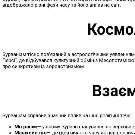
відображало різні фази часу та його вплив на світ.
Космол
Зурванізм тісно пов’язаний з астрологічними уявленням
Персії, де відбувався культурний обмін з Месопотамією
про синкретизм із зороастризмом.
Взаєм
Зурванізм справив значний вплив на інші релігійні течії:
Мітраїзм
— у якому Зурван шанувався як верховне
Маніхейство
— де ідея вічного часу як першоприч