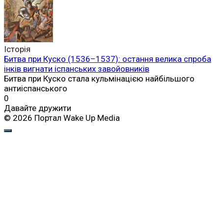
Історія
Битва при Куско (1536–1537): остання велика спроба
інків вигнати іспанських завойовників
Битва при Куско стала кульмінацією найбільшого
антиіспанського
0
Давайте дружити
© 2026 Портал Wake Up Media