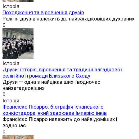
Історія
Походження та віровчення друзів
Релігія друзів належить до найзагадковіших духовних
0
Історія
Друзи: історія, віровчення та традиції загадкової
релігійної громади Близького Сходу
Друзи — одна з найцікавіших і водночас
найзагадковіших
0
Історія
Франсіско Пісарро: біографія іспанського
конкістадора, який завоював Імперію інків
Франсіско Пісарро належить до найвідоміших і
водночас
0