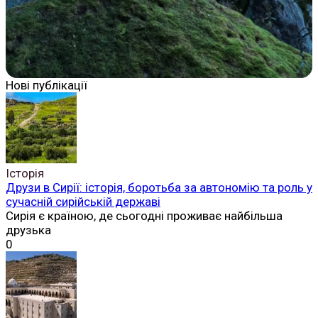
Нові публікації
Історія
Друзи в Сирії: історія, боротьба за автономію та роль у
сучасній сирійській державі
Сирія є країною, де сьогодні проживає найбільша
друзька
0