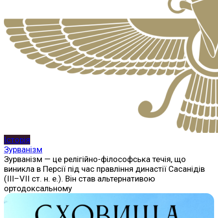
Історія
Зурванізм
Зурванізм — це релігійно-філософська течія, що
виникла в Персії під час правління династії Сасанідів
(III–VII ст. н. е.). Він став альтернативою
ортодоксальному