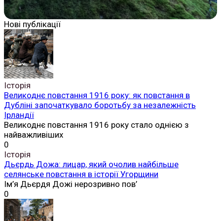
Нові публікації
Історія
Великоднє повстання 1916 року: як повстання в
Дубліні започаткувало боротьбу за незалежність
Ірландії
Великоднє повстання 1916 року стало однією з
найважливіших
0
Історія
Дьєрдь Дожа: лицар, який очолив найбільше
селянське повстання в історії Угорщини
Ім’я Дьєрдя Дожі нерозривно пов’
0