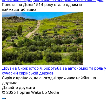
Повстання Дожі 1514 року стало одним із
наймасштабніших
Друзи в Сирії: історія, боротьба за автономію та роль у
сучасній сирійській державі
Сирія є країною, де сьогодні проживає найбільша
друзька
Давайте дружити
© 2026 Портал Wake Up Media