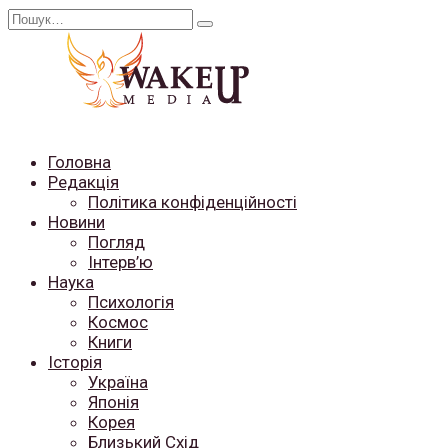
Перейти
Search
до
for:
вмісту
Головна
Редакція
Політика конфіденційності
Новини
Погляд
Інтерв’ю
Наука
Психологія
Космос
Книги
Історія
Україна
Японія
Корея
Близький Схід