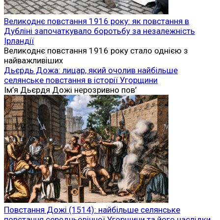
Великоднє повстання 1916 року: як повстання в
Дубліні започаткувало боротьбу за незалежність
Ірландії
Великоднє повстання 1916 року стало однією з
найважливіших
Дьєрдь Дожа: лицар, який очолив найбільше
селянське повстання в історії Угорщини
Ім’я Дьєрдя Дожі нерозривно пов’
Повстання Дожі (1514): найбільше селянське
повстання середньовічної Угорщини та його наслідки