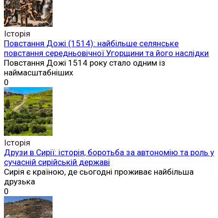
Історія
Повстання Дожі (1514): найбільше селянське
повстання середньовічної Угорщини та його наслідки
Повстання Дожі 1514 року стало одним із
наймасштабніших
0
Історія
Друзи в Сирії: історія, боротьба за автономію та роль у
сучасній сирійській державі
Сирія є країною, де сьогодні проживає найбільша
друзька
0