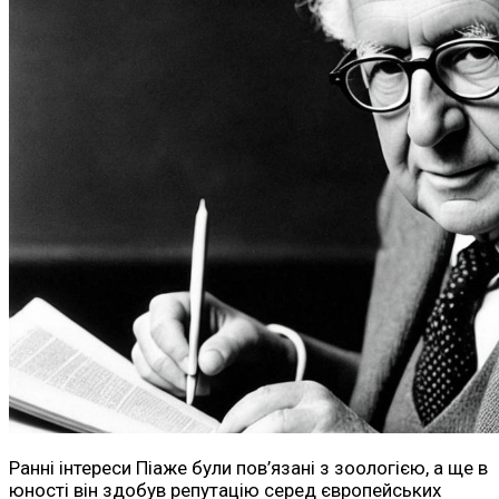
Ранні інтереси Піаже були пов’язані з зоологією, а ще в
юності він здобув репутацію серед європейських