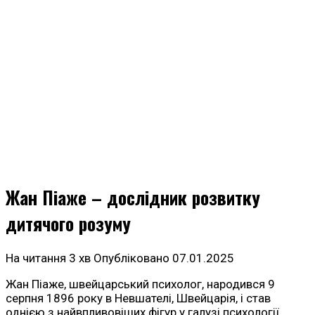
Жан Піаже – дослідник розвитку
дитячого розуму
На читання
3 хв
Опубліковано
07.01.2025
Жан Піаже, швейцарський психолог, народився 9
серпня 1896 року в Невшателі, Швейцарія, і став
однією з найвпливовіших фігур у галузі психології