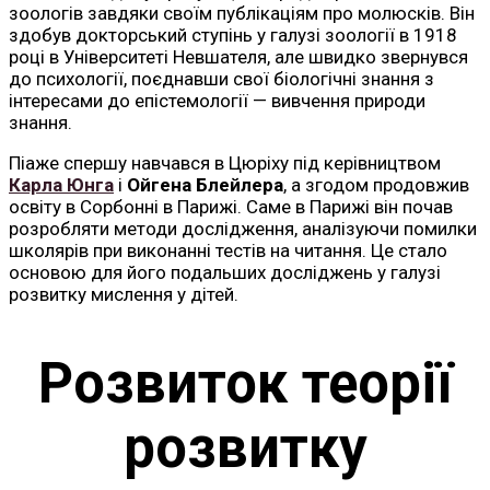
зоологів завдяки своїм публікаціям про молюсків. Він
здобув докторський ступінь у галузі зоології в 1918
році в Університеті Невшателя, але швидко звернувся
до психології, поєднавши свої біологічні знання з
інтересами до епістемології — вивчення природи
знання.
Піаже спершу навчався в Цюріху під керівництвом
Карла Юнга
і
Ойгена Блейлера
, а згодом продовжив
освіту в Сорбонні в Парижі. Саме в Парижі він почав
розробляти методи дослідження, аналізуючи помилки
школярів при виконанні тестів на читання. Це стало
основою для його подальших досліджень у галузі
розвитку мислення у дітей.
Розвиток теорії
розвитку