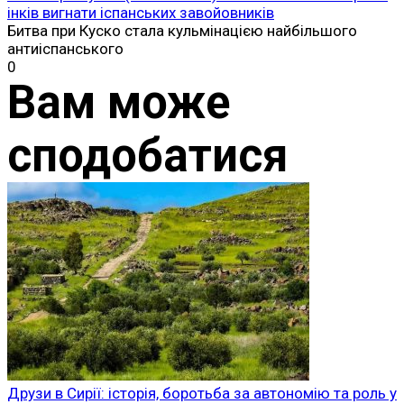
інків вигнати іспанських завойовників
Битва при Куско стала кульмінацією найбільшого
антиіспанського
0
Вам може
сподобатися
Друзи в Сирії: історія, боротьба за автономію та роль у