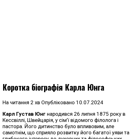
Коротка біографія Карла Юнга
На читання
2 хв
Опубліковано
10.07.2024
Карл Густав Юнг
народився 26 липня 1875 року в
Кессвіллі, Швейцарія, у сім’ї відомого філолога і
пастора. Його дитинство було впливовим, але
самотнім, що сприяло розвитку його багатої уяви та
глибокого інтересу до духовних та філософських