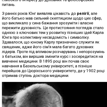
питань.
З ранніх років Юнг виявляв цікавість до
релігії
, але
його батько мав сильний скептицизм щодо цих сфер,
що викликало у сина бажання зрозуміти і власне
пережити духовність. Це протистояння поглядів стало
однією з ключових тем у розвитку пізніших ідей Карла
Юнга про колективну несвідомість і символіку.
Здавалося, що юному Карлу призначено служити як
священик, адже його сім’я мала багато духовних
лідерів. Проте під впливом розчарувань і непорозумінь
з батьком, він вирішив змінити курс і зосередитися на
вивченні медицини. В 1895 році він почав своє
навчання в Базельському університеті, а пізніше
перейшов до Цюріхського університету, де у 1902 році
отримав ступінь доктора медицини.