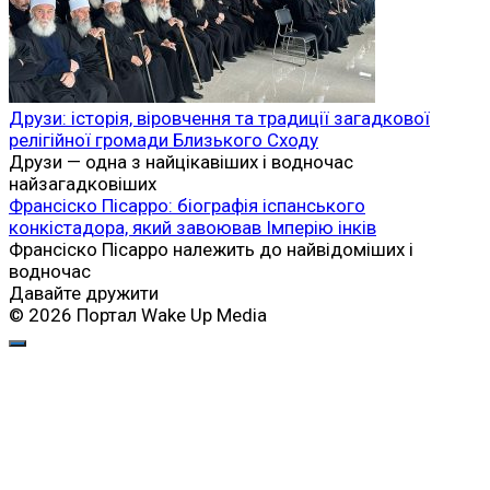
Друзи: історія, віровчення та традиції загадкової
релігійної громади Близького Сходу
Друзи — одна з найцікавіших і водночас
найзагадковіших
Франсіско Пісарро: біографія іспанського
конкістадора, який завоював Імперію інків
Франсіско Пісарро належить до найвідоміших і
водночас
Давайте дружити
© 2026 Портал Wake Up Media