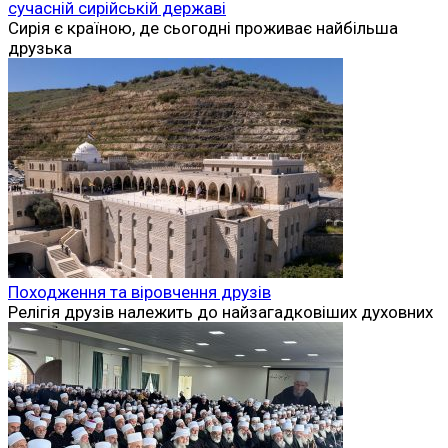
сучасній сирійській державі
Сирія є країною, де сьогодні проживає найбільша
друзька
Походження та віровчення друзів
Релігія друзів належить до найзагадковіших духовних