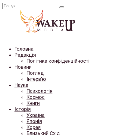
Перейти
Search
до
for:
вмісту
Головна
Редакція
Політика конфіденційності
Новини
Погляд
Інтерв’ю
Наука
Психологія
Космос
Книги
Історія
Україна
Японія
Корея
Близький Схід