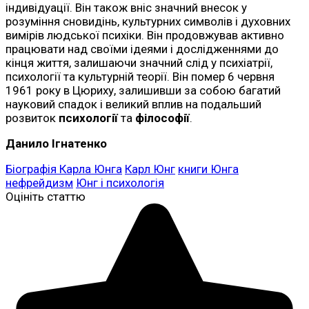
індивідуації. Він також вніс значний внесок у
розуміння сновидінь, культурних символів і духовних
вимірів людської психіки. Він продовжував активно
працювати над своїми ідеями і дослідженнями до
кінця життя, залишаючи значний слід у психіатрії,
психології та культурній теорії. Він помер 6 червня
1961 року в Цюриху, залишивши за собою багатий
науковий спадок і великий вплив на подальший
розвиток
психології
та
філософії
.
Данило Ігнатенко
Біографія Карла Юнга
Карл Юнг
книги Юнга
нефрейдизм
Юнг і психологія
Оцініть статтю