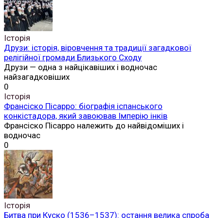
Історія
Друзи: історія, віровчення та традиції загадкової
релігійної громади Близького Сходу
Друзи — одна з найцікавіших і водночас
найзагадковіших
0
Історія
Франсіско Пісарро: біографія іспанського
конкістадора, який завоював Імперію інків
Франсіско Пісарро належить до найвідоміших і
водночас
0
Історія
Битва при Куско (1536–1537): остання велика спроба