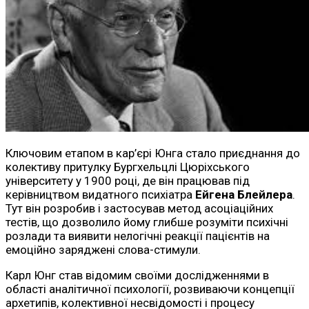
Ключовим етапом в кар’єрі Юнга стало приєднання до
колективу притулку Бургхельцлі Цюріхського
університету у 1900 році, де він працював під
керівництвом видатного психіатра
Ейгена Блейлера
.
Тут він розробив і застосував метод асоціаційних
тестів, що дозволило йому глибше розуміти психічні
розлади та виявити нелогічні реакції пацієнтів на
емоційно заряджені слова-стимули.
Карл Юнг став відомим своїми дослідженнями в
області аналітичної психології, розвиваючи концепції
архетипів, колективної несвідомості і процесу