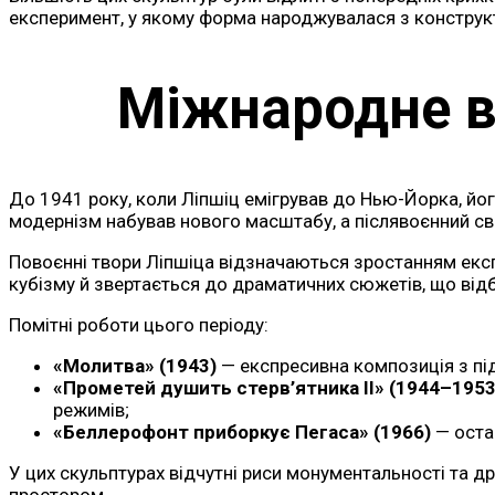
експеримент, у якому форма народжувалася з конструк
Міжнародне в
До 1941 року, коли Ліпшіц емігрував до Нью-Йорка, йог
модернізм набував нового масштабу, а післявоєнний сві
Повоєнні твори Ліпшіца відзначаються зростанням експр
кубізму й звертається до драматичних сюжетів, що відб
Помітні роботи цього періоду:
«Молитва» (1943)
— експресивна композиція з пі
«Прометей душить стерв’ятника II» (1944–1953
режимів;
«Беллерофонт приборкує Пегаса» (1966)
— оста
У цих скульптурах відчутні риси монументальності та д
простором.