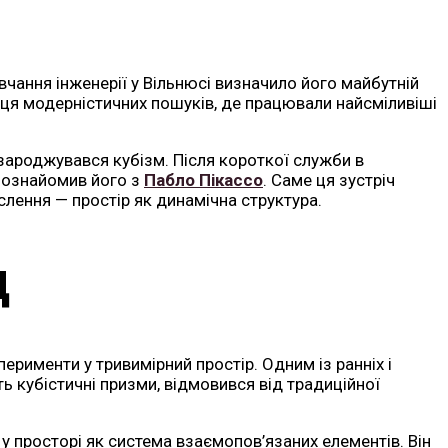
чання інженерії у Вільнюсі визначило його майбутній
иця модерністичних пошуків, де працювали найсміливіші
 зароджувався кубізм. Після короткої служби в
 познайомив його з
Пабло Пікассо
. Саме ця зустріч
лення — простір як динамічна структура.
д
ерименти у тривимірний простір. Одним із ранніх і
ть кубістичні призми, відмовився від традиційної
є у просторі як система взаємопов’язаних елементів. Він