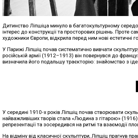
Дитинство Ліпшіца минуло в багатокультурному середови
інтерес до конструкції та просторових рішень. Проте 
художники Європи, відкрила перед ним нові естетичні г
У Парижі Ліпшіц почав систематично вивчати скульптуру
російській армії (1912–1913) він повернувся до франц
визначила його подальшу траєкторію: знайомство з ід
У середині 1910-х років Ліпшіц почав створювати скульп
найважливіших творів стала «Людина з гітарою» (1916). 
репрезентації та зосередився на ритмі та взаємодії пл
На відміну від класичної скульптури, Ліпшіц прагнув пра