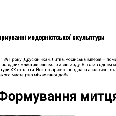
формуванні модерністської скульптури
1891 року, Друскінінкай, Литва, Російська імперія — поме
ровідних майстрів раннього авангарду. Він став одним і
тури ХХ століття. Його творчість поєднала аналітичніст
ького мистецтва міжвоєнної доби.
Формування митц