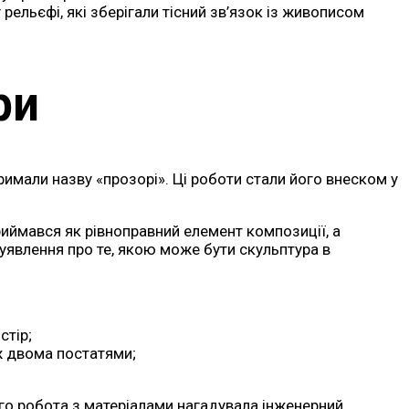
ельєфі, які зберігали тісний зв’язок із живописом
ри
римали назву «прозорі». Ці роботи стали його внеском у
иймався як рівноправний елемент композиції, а
уявлення про те, якою може бути скульптура в
стір;
іж двома постатями;
Його робота з матеріалами нагадувала інженерний