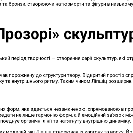
та бронзи, створюючи натюрморти та фігури в низькому р
Прозорі» скульпту
ий період творчості — створення серії скульптур, які от
ав порожнечу до структури твору. Відкритий простір спр
у та внутрішнього ритму. Таким чином Ліпшіц розширив 
тих форм, яка здається незамкненою, спрямованою в про
передати не лише гармонію форм, а й емоційний зв’язок м
оєднує органічні лінії та натягнуту внутрішню динаміку.
ких моделей, які Ліпшіц створював із картону та воску. 