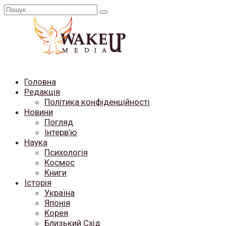
Перейти
Search
до
for:
вмісту
Головна
Редакція
Політика конфіденційності
Новини
Погляд
Інтерв’ю
Наука
Психологія
Космос
Книги
Історія
Україна
Японія
Корея
Близький Схід