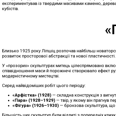
експериментував із твердими масивами каменю, дерева 
кубістів.
«
Близько 1925 року Ліпшіц розпочав найбільш новаторськ
розвиток просторової абстракції та нової пластичності.
У «прозорих» скульптурах митець цілеспрямовано включ
співвідношення маси й порожнечі створювало ефект рух
модерністичному мистецтві.
Серед найвідоміших робіт цього періоду:
«Арфістка» (1928)
— складна конструкція з вигну
«Пара» (1928–1929)
— твір, у якому він прагнув 
«Фігура» (1926–1930)
— бронзова скульптура, що п
Більшість цих скульптур були відлиті з попередніх крих