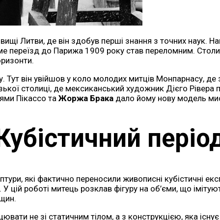
щі Литви, де він здобув перші знання з точних наук. Нав
саме переїзд до Парижа 1909 року став переломним. Стол
оризонти.
. Тут він увійшов у коло молодих митців Монпарнасу, де
узької столиці, де мексиканський художник Дієго Рівера
еями Пікассо та
Жоржа Брака
дало йому нову модель мис
Кубістичний періо
тури, які фактично переносили живописні кубістичні експ
У цій роботі митець розклав фігуру на об’єми, що імітую
ощин.
цювати не зі статичним тілом, а з конструкцією, яка існу