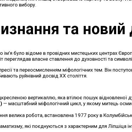
тивного вибору.
изнання та новий 
о ім’я було відоме в провідних мистецьких центрах Євро
т переглядав власне ставлення до духовності та символі
есії та переосмисленням міфологічних тем. Він поступов
ивають руйнівний досвід ХХ століття.
дкресленою вертикаллю, яка втілює пошук відновленої д
)
— масштабний міфологічний цикл, у якому митець осмис
ння велика робота, встановлена 1977 року в Колумбійськ
раматизму, які поєднуються з характерним для Ліпшіца ін