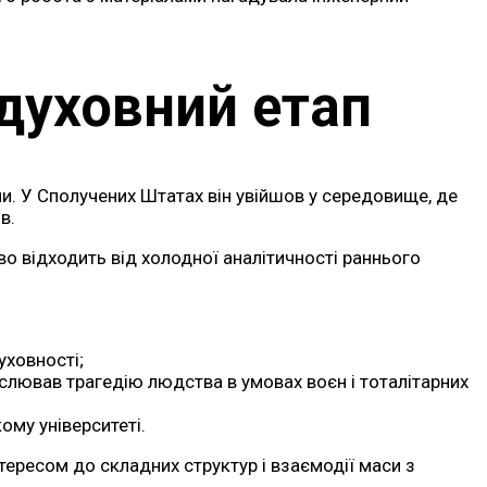
духовний етап
пи. У Сполучених Штатах він увійшов у середовище, де
в.
о відходить від холодної аналітичності раннього
уховності;
лював трагедію людства в умовах воєн і тоталітарних
ому університеті.
тересом до складних структур і взаємодії маси з