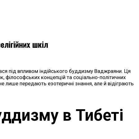
елігійних шкіл
ався під впливом індійського буддизму Ваджраяни. Ця
ик, філософських концепцій та соціально-політичних
не лише передають езотеричні знання, але й відіграють
уддизму в Тибеті