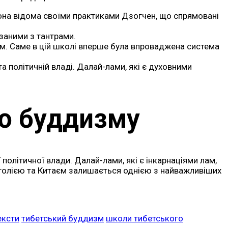
Вона відома своїми практиками Дзогчен, що спрямовані
язаними з тантрами.
лам. Саме в цій школі вперше була впроваджена система
а політичній владі. Далай-лами, які є духовними
го буддизму
 політичної влади. Далай-лами, які є інкарнаціями лам,
онголією та Китаєм залишається однією з найважливіших
ексти
тибетський буддизм
школи тибетського