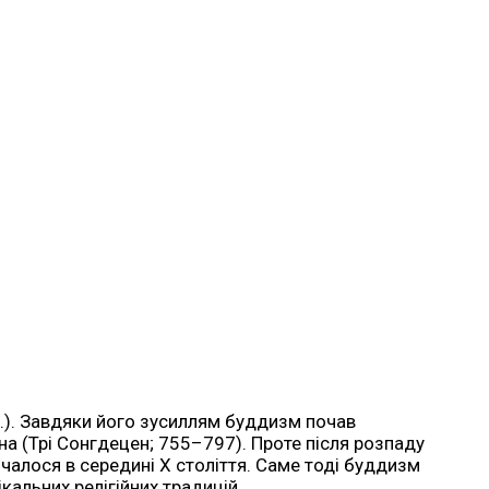
 е.). Завдяки його зусиллям буддизм почав
а (Трі Сонгдецен; 755–797). Проте після розпаду
очалося в середині X століття. Саме тоді буддизм
альних релігійних традицій.