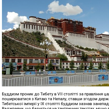
Буддизм проник до Тибету в VII столітті за правління ц
поширюватися з Китаю та Непалу, ставши згодом держав
Тибетської імперії у IX столітті буддизм зазнав занепа
Ваджраяни, що базується на тантричних текстах, міцно 