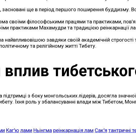
ії, засновані ще в період першого поширення буддизму. 
ідома своїми філософськими працями та практиками, пов’
своїми практиками Махамудри та традицією реінкарнації 
ала найвпливовішою завдяки своїй академічній строгості т
політичному та релігійному житті Тибету.
 вплив тибетсько
а підтримці з боку монгольських лідерів, досягла значної
Тибету. Їхня роль у збалансуванні влади між Тибетом, М
ми
Каг'ю
лами
Ньінгма
реінкарнація лам
Сак'я
тантричні т