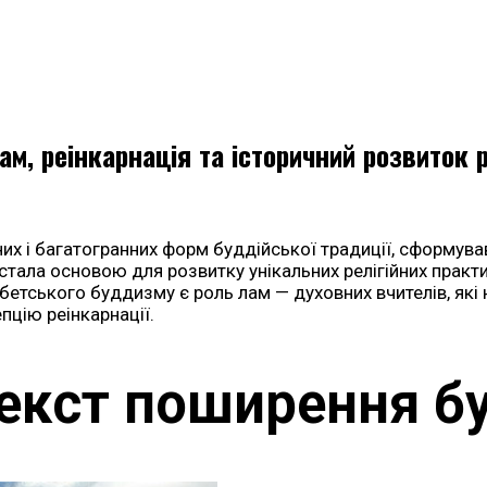
, реінкарнація та історичний розвиток р
дних і багатогранних форм буддійської традиції, сформув
, стала основою для розвитку унікальних релігійних практ
бетського буддизму є роль лам — духовних вчителів, які 
епцію реінкарнації.
екст поширення б