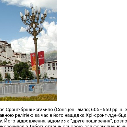
аря Сронг-брцан-сгам-по (Сонгцен Гампо; 605–660 рр. н.
ною релігією за часів його нащадка Хрі-сронг-лде-бцан
ду. Його відродження, відоме як “друге поширення”, розп
вкоренився в Тибеті, ставши основою для формування унік