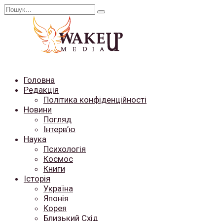
Перейти
Search
до
for:
вмісту
Головна
Редакція
Політика конфіденційності
Новини
Погляд
Інтерв’ю
Наука
Психологія
Космос
Книги
Історія
Україна
Японія
Корея
Близький Схід