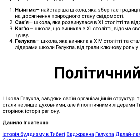
Ньінгма
— найстаріша школа, яка зберігає традиц
на досягнення природного стану свідомості.
Сак’я
— школа, яка розвинулася в XI столітті та в
Каг’ю
— школа, що виникла в XI столітті, відома 
тулку.
Гелукпа
— школа, яка виникла в XIV столітті та ст
лідерами школи Гелукпа, відіграли ключову роль у 
Політичний
Школа Гелукпа, завдяки своїй організаційній структурі т
стали не лише духовними, але й політичними лідерами 
сторінок історії регіону.
Данило Ігнатенко
історія буддизму в Тибеті
Ваджраяна
Гелукпа
Далай-ла