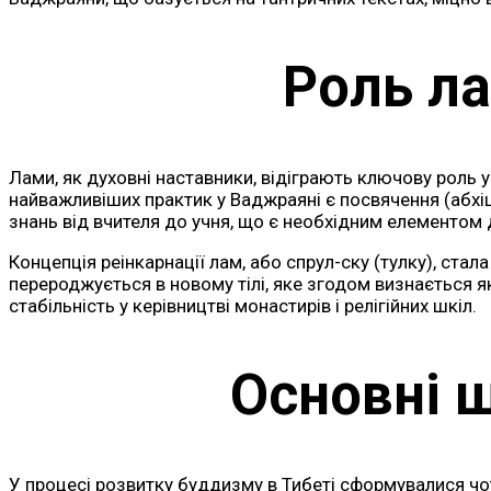
Роль ла
Лами, як духовні наставники, відіграють ключову роль у
найважливіших практик у Ваджраяні є посвячення (абхі
знань від вчителя до учня, що є необхідним елементом 
Концепція реінкарнації лам, або спрул-ску (тулку), ста
перероджується в новому тілі, яке згодом визнається як
стабільність у керівництві монастирів і релігійних шкіл.
Основні 
У процесі розвитку буддизму в Тибеті сформувалися чоти