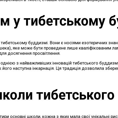
м у тибетському 
 тибетському буддизмі. Вони є носіями езотеричних знань,
шека), яке може бути проведене лише кваліфікованим ла
для досягнення просвітлення.
ла однією з найважливіших інновацій тибетського буддизм
 його наступна інкарнація. Ця традиція дозволила зберег
школи тибетського
ри основні школи, кожна з яких мала свої унікальні риси