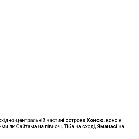
 східно-центральній частині острова
Хонсю
, воно є
и як Сайтама на півночі, Тіба на сході,
Яманасі
на