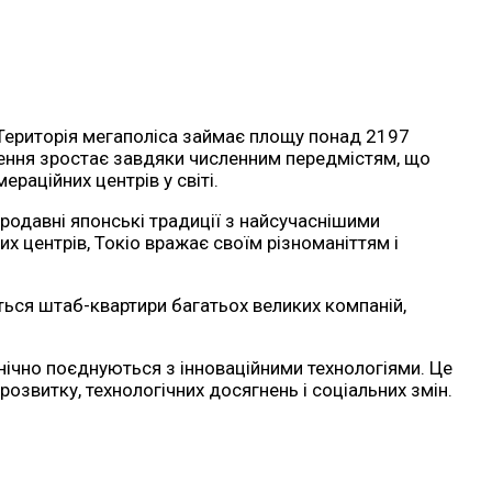
. Територія мегаполіса займає площу понад 2197
елення зростає завдяки численним передмістям, що
раційних центрів у світі.
ародавні японські традиції з найсучаснішими
их центрів, Токіо вражає своїм різноманіттям і
яться штаб-квартири багатьох великих компаній,
анічно поєднуються з інноваційними технологіями. Це
розвитку, технологічних досягнень і соціальних змін.