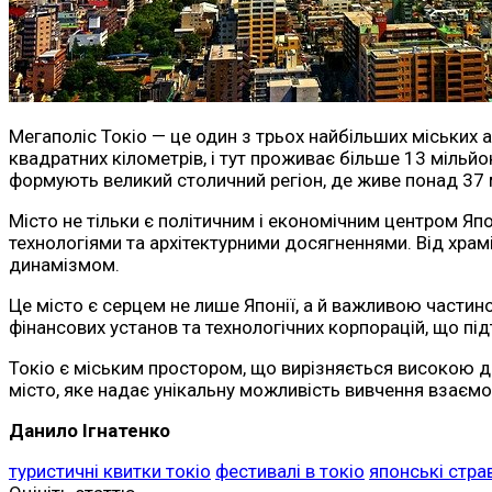
Мегаполіс Токіо — це один з трьох найбільших міських 
квадратних кілометрів, і тут проживає більше 13 мільй
формують великий столичний регіон, де живе понад 37 мі
Місто не тільки є політичним і економічним центром Яп
технологіями та архітектурними досягненнями. Від храмі
динамізмом.
Це місто є серцем не лише Японії, а й важливою частино
фінансових установ та технологічних корпорацій, що пі
Токіо є міським простором, що вирізняється високою ди
місто, яке надає унікальну можливість вивчення взаємод
Данило Ігнатенко
туристичні квитки токіо
фестивалі в токіо
японські стра