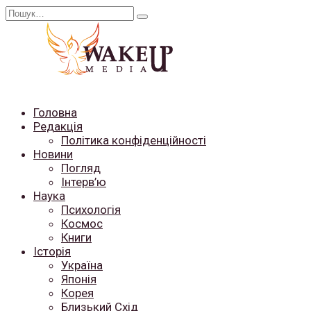
Перейти
Search
до
for:
вмісту
Головна
Редакція
Політика конфіденційності
Новини
Погляд
Інтерв’ю
Наука
Психологія
Космос
Книги
Історія
Україна
Японія
Корея
Близький Схід