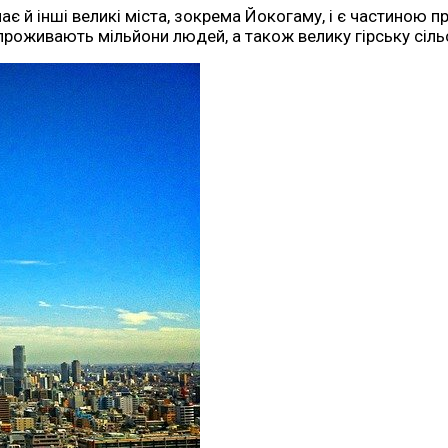
є й інші великі міста, зокрема Йокогаму, і є частиною п
проживають мільйони людей, а також велику гірську сільс