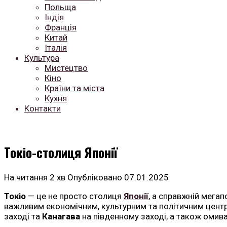
Польща
Індія
Франція
Китай
Італія
Культура
Мистецтво
Кіно
Країни та міста
Кухня
Контакти
Токіо-столиця Японії
На читання
2 хв
Опубліковано
07.01.2025
Токіо
— це не просто столиця
Японії
, а справжній мегап
важливим економічним, культурним та політичним центро
заході та
Канагава
на південному заході, а також омива