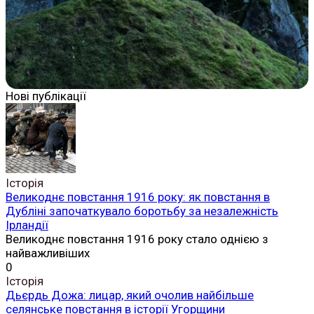
Нові публікації
Історія
Великоднє повстання 1916 року: як повстання в
Дубліні започаткувало боротьбу за незалежність
Ірландії
Великоднє повстання 1916 року стало однією з
найважливіших
0
Історія
Дьєрдь Дожа: лицар, який очолив найбільше
селянське повстання в історії Угорщини