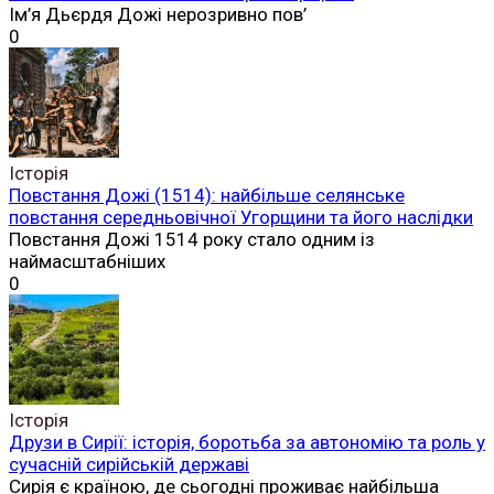
Ім’я Дьєрдя Дожі нерозривно пов’
0
Історія
Повстання Дожі (1514): найбільше селянське
повстання середньовічної Угорщини та його наслідки
Повстання Дожі 1514 року стало одним із
наймасштабніших
0
Історія
Друзи в Сирії: історія, боротьба за автономію та роль у
сучасній сирійській державі
Сирія є країною, де сьогодні проживає найбільша