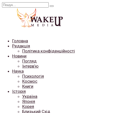
Перейти
Search
до
for:
вмісту
Головна
Редакція
Політика конфіденційності
Новини
Погляд
Інтерв’ю
Наука
Психологія
Космос
Книги
Історія
Україна
Японія
Корея
Близький Схід