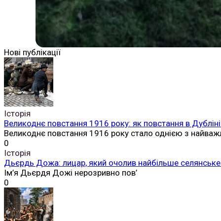
Нові публікації
Історія
Великоднє повстання 1916 року: як повстання в Дубліні
Великоднє повстання 1916 року стало однією з найваж
0
Історія
Дьєрдь Дожа: лицар, який очолив найбільше селянське 
Ім’я Дьєрдя Дожі нерозривно пов’
0