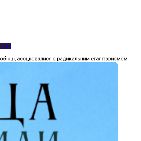
торія
якобінці, асоціювалися з радикальним егалітаризмом