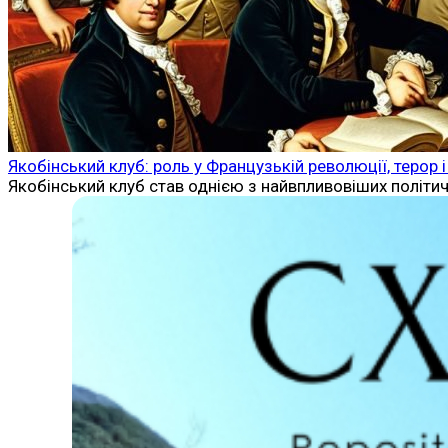
Якобінський клуб: роль у Французькій революції, терор
Якобінський клуб став однією з найвпливовіших політич