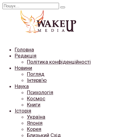
Перейти
Search
до
for:
вмісту
Головна
Редакція
Політика конфіденційності
Новини
Погляд
Інтерв’ю
Наука
Психологія
Космос
Книги
Історія
Україна
Японія
Корея
Близький Схід