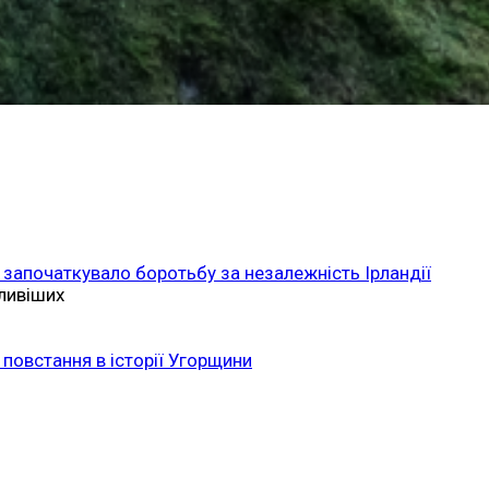
 започаткувало боротьбу за незалежність Ірландії
ливіших
повстання в історії Угорщини