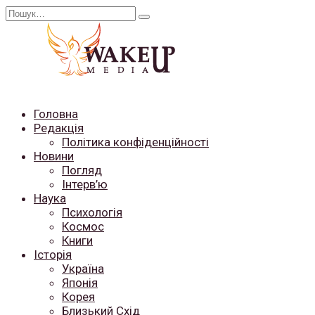
Перейти
Search
до
for:
вмісту
Головна
Редакція
Політика конфіденційності
Новини
Погляд
Інтерв’ю
Наука
Психологія
Космос
Книги
Історія
Україна
Японія
Корея
Близький Схід