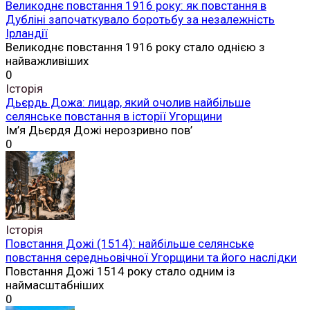
Великоднє повстання 1916 року: як повстання в
Дубліні започаткувало боротьбу за незалежність
Ірландії
Великоднє повстання 1916 року стало однією з
найважливіших
0
Історія
Дьєрдь Дожа: лицар, який очолив найбільше
селянське повстання в історії Угорщини
Ім’я Дьєрдя Дожі нерозривно пов’
0
Історія
Повстання Дожі (1514): найбільше селянське
повстання середньовічної Угорщини та його наслідки
Повстання Дожі 1514 року стало одним із
наймасштабніших
0