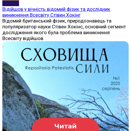
Новини
Відійшов у вічність відомий фізик та дослідник
виникнення Всесвіту Стівен Хокінг
Відомий британський фізик, природознавець та
популяризатор науки Стівен Хокінс, основний сегмент
дослідження якого була проблема виникнення
Всесвіту відійшов
Читай