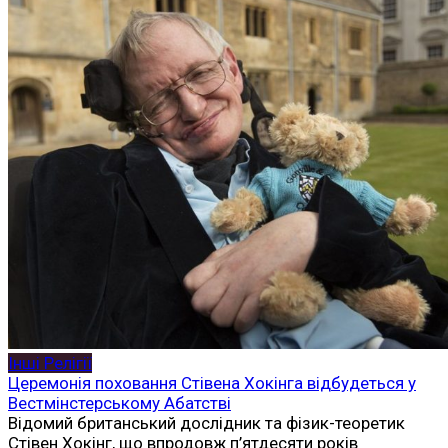
Інші Релігії
Церемонія поховання Стівена Хокінга відбудеться у
Вестмінстерському Абатстві
Відомий британський дослідник та фізик-теоретик
Стівен Хокінг, що впродовж п’ятдесяти років