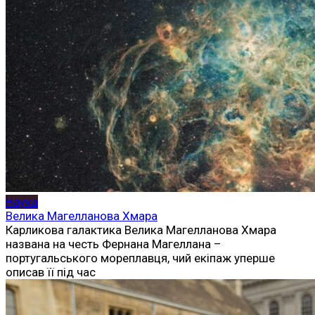
Наука
Велика Магелланова Хмара
Карликова галактика Велика Магелланова Хмара
названа на честь Фернана Магеллана –
португальського мореплавця, чий екіпаж уперше
описав її під час