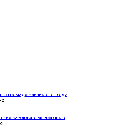
ійної громади Близького Сходу
их
 який завоював Імперію інків
ас