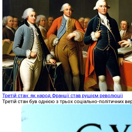
Третій стан: як народ Франції став рушієм революції
Третій стан був однією з трьох соціально-політичних в