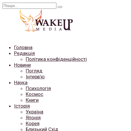
Перейти
Search
до
for:
вмісту
Головна
Редакція
Політика конфіденційності
Новини
Погляд
Інтерв’ю
Наука
Психологія
Космос
Книги
Історія
Україна
Японія
Корея
Близький Схід