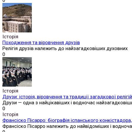
0
Історія
Походження та віровчення друзів
Релігія друзів належить до найзагадковіших духовних
0
Історія
Друзи: історія, віровчення та традиції загадкової реліг
Друзи — одна з найцікавіших і водночас найзагадковіш
0
Історія
Франсіско Пісарро: біографія іспанського конкістадора,
Франсіско Пісарро належить до найвідоміших і водноч