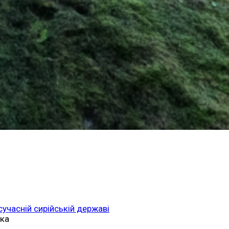
 сучасній сирійській державі
ька