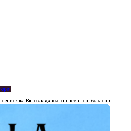
торія
ховенством. Він складався з переважної більшості