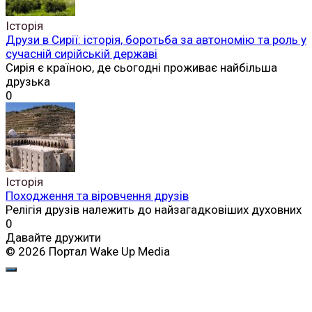
Історія
Друзи в Сирії: історія, боротьба за автономію та роль у
сучасній сирійській державі
Сирія є країною, де сьогодні проживає найбільша
друзька
0
Історія
Походження та віровчення друзів
Релігія друзів належить до найзагадковіших духовних
0
Давайте дружити
© 2026 Портал Wake Up Media