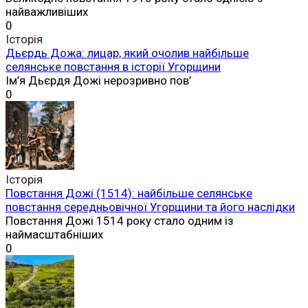
найважливіших
0
Історія
Дьєрдь Дожа: лицар, який очолив найбільше
селянське повстання в історії Угорщини
Ім’я Дьєрдя Дожі нерозривно пов’
0
Історія
Повстання Дожі (1514): найбільше селянське
повстання середньовічної Угорщини та його наслідки
Повстання Дожі 1514 року стало одним із
наймасштабніших
0