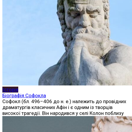
Історія
Біографія Софокла
Софокл (бл. 496–406 до н. е.) належить до провідних
драматургів класичних Афін і є одним із творців
високої трагедії. Він народився у селі Колон поблизу