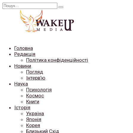
Перейти
Search
до
for:
вмісту
Головна
Редакція
Політика конфіденційності
Новини
Погляд
Інтерв’ю
Наука
Психологія
Космос
Книги
Історія
Україна
Японія
Корея
Близький Схід