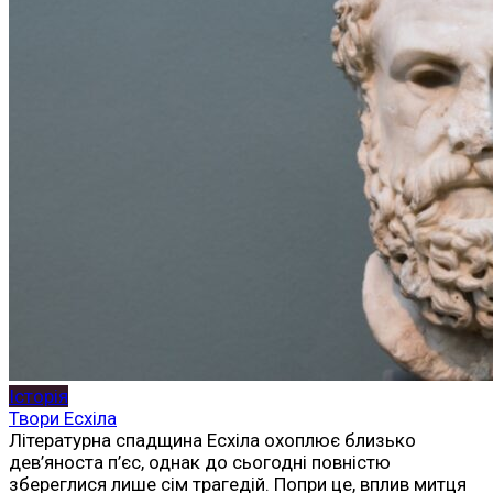
Історія
Твори Есхіла
Літературна спадщина Есхіла охоплює близько
дев’яноста п’єс, однак до сьогодні повністю
збереглися лише сім трагедій. Попри це, вплив митця