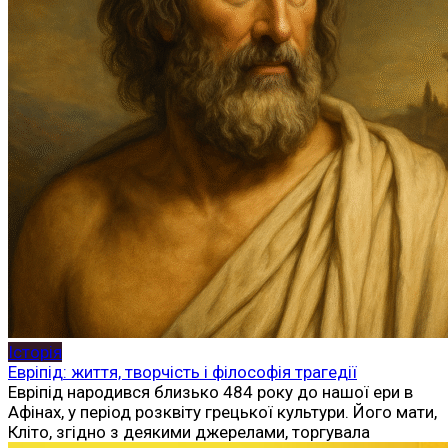
Історія
Евріпід: життя, творчість і філософія трагедії
Евріпід народився близько 484 року до нашої ери в
Афінах, у період розквіту грецької культури. Його мати,
Кліто, згідно з деякими джерелами, торгувала