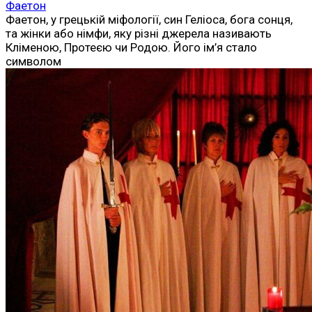
Фаетон
Фаетон, у грецькій міфології, син Геліоса, бога сонця,
та жінки або німфи, яку різні джерела називають
Кліменою, Протеєю чи Родою. Його ім’я стало
символом