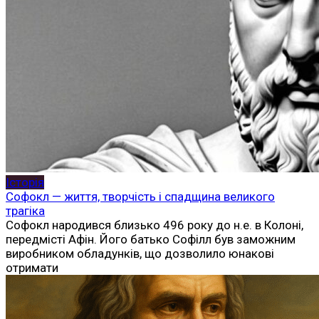
Історія
Софокл — життя, творчість і спадщина великого
трагіка
Софокл народився близько 496 року до н.е. в Колоні,
передмісті Афін. Його батько Софілл був заможним
виробником обладунків, що дозволило юнакові
отримати