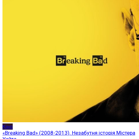
Кіно
«Breaking Bad» (2008-2013). Незабутня історія Містера
Уайта