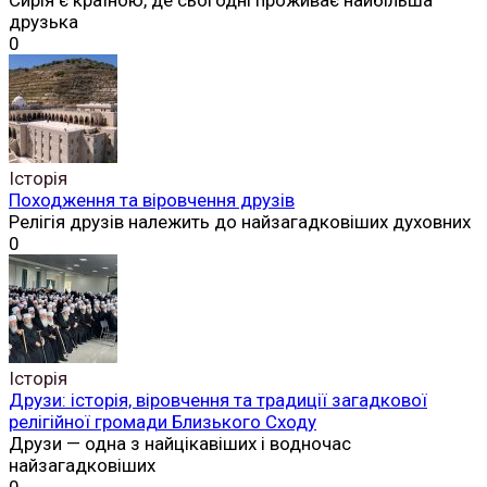
Сирія є країною, де сьогодні проживає найбільша
друзька
0
Історія
Походження та віровчення друзів
Релігія друзів належить до найзагадковіших духовних
0
Історія
Друзи: історія, віровчення та традиції загадкової
релігійної громади Близького Сходу
Друзи — одна з найцікавіших і водночас
найзагадковіших