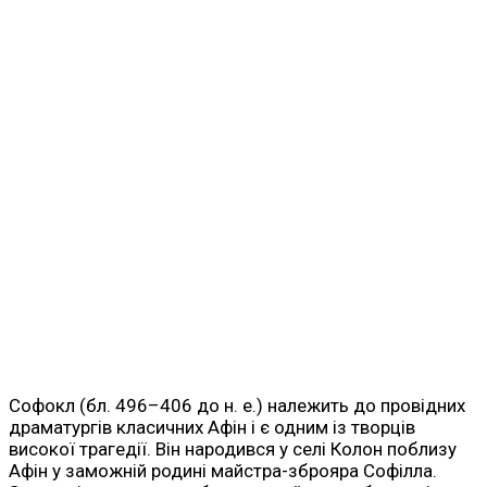
Софокл (бл. 496–406 до н. е.) належить до провідних
драматургів класичних Афін і є одним із творців
високої трагедії. Він народився у селі Колон поблизу
Афін у заможній родині майстра-зброяра Софілла.