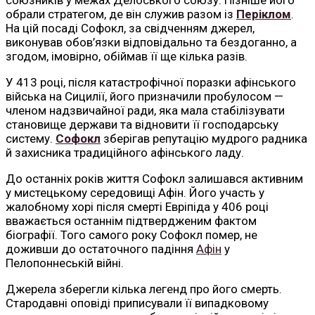
обрали стратегом, де він служив разом із
Періклом
.
На цій посаді Софокл, за свідченням джерел,
виконував обов’язки відповідально та бездоганно, а
згодом, імовірно, обіймав її ще кілька разів.
У 413 році, після катастрофічної поразки афінського
війська на Сицилії, його призначили пробулосом —
членом надзвичайної ради, яка мала стабілізувати
становище держави та відновити її господарську
систему.
Софокл
зберігав репутацію мудрого радника
й захисника традиційного афінського ладу.
До останніх років життя Софокл залишався активним
у мистецькому середовищі Афін. Його участь у
жалобному хорі після смерті Евріпіда у 406 році
вважається останнім підтвердженим фактом
біографії. Того самого року Софокл помер, не
доживши до остаточного падіння
Афін
у
Пелопоннеській війні.
Джерела зберегли кілька легенд про його смерть.
Стародавні оповіді приписували її випадковому