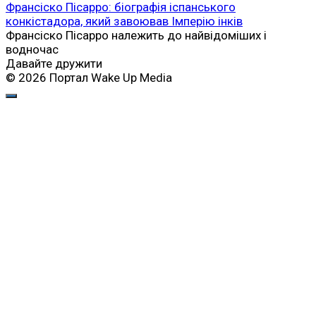
Франсіско Пісарро: біографія іспанського
конкістадора, який завоював Імперію інків
Франсіско Пісарро належить до найвідоміших і
водночас
Давайте дружити
© 2026 Портал Wake Up Media