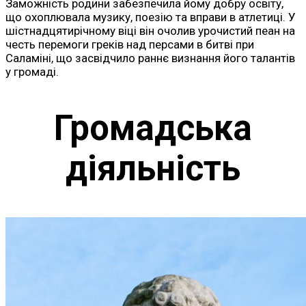
Заможність родини забезпечила йому добру освіту,
що охоплювала музику, поезію та вправи в атлетиці. У
шістнадцятирічному віці він очолив урочистий пеан на
честь перемоги греків над персами в битві при
Саламіні, що засвідчило раннє визнання його талантів
у громаді.
Громадська
діяльність