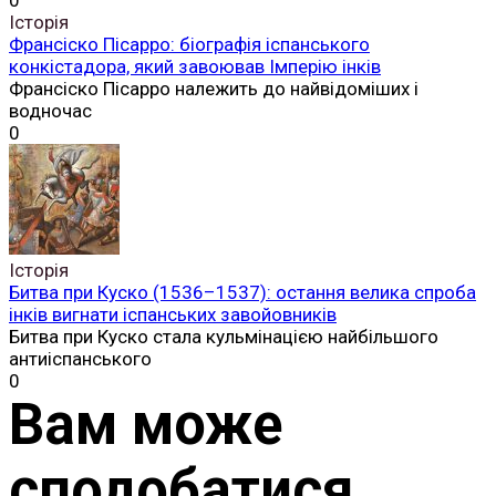
0
Історія
Франсіско Пісарро: біографія іспанського
конкістадора, який завоював Імперію інків
Франсіско Пісарро належить до найвідоміших і
водночас
0
Історія
Битва при Куско (1536–1537): остання велика спроба
інків вигнати іспанських завойовників
Битва при Куско стала кульмінацією найбільшого
антиіспанського
0
Вам може
сподобатися