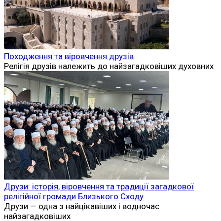
Походження та віровчення друзів
Релігія друзів належить до найзагадковіших духовних
Друзи: історія, віровчення та традиції загадкової
релігійної громади Близького Сходу
Друзи — одна з найцікавіших і водночас
найзагадковіших