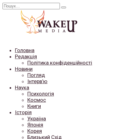
Перейти
Search
до
for:
вмісту
Головна
Редакція
Політика конфіденційності
Новини
Погляд
Інтерв’ю
Наука
Психологія
Космос
Книги
Історія
Україна
Японія
Корея
Близький Схід