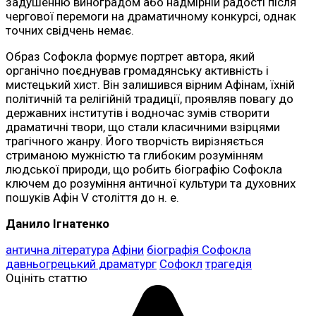
задушенню виноградом або надмірній радості після
чергової перемоги на драматичному конкурсі, однак
точних свідчень немає.
Образ Софокла формує портрет автора, який
органічно поєднував громадянську активність і
мистецький хист. Він залишився вірним Афінам, їхній
політичній та релігійній традиції, проявляв повагу до
державних інститутів і водночас зумів створити
драматичні твори, що стали класичними взірцями
трагічного жанру. Його творчість вирізняється
стриманою мужністю та глибоким розумінням
людської природи, що робить біографію Софокла
ключем до розуміння античної культури та духовних
пошуків Афін V століття до н. е.
Данило Ігнатенко
антична література
Афіни
біографія Софокла
давньогрецький драматург
Софокл
трагедія
Оцініть статтю