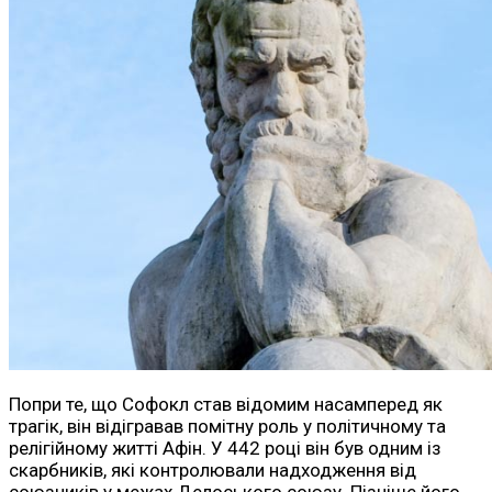
Попри те, що Софокл став відомим насамперед як
трагік, він відігравав помітну роль у політичному та
релігійному житті Афін. У 442 році він був одним із
скарбників, які контролювали надходження від
союзників у межах Делоського союзу. Пізніше його