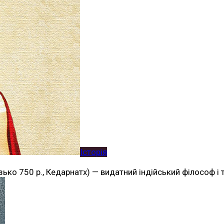
Історія
лизько 750 р., Кедарнатх) — видатний індійський філософ