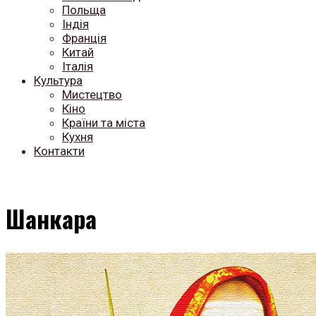
Польща
Індія
Франція
Китай
Італія
Культура
Мистецтво
Кіно
Країни та міста
Кухня
Контакти
Шанкара