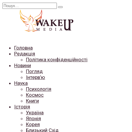
Перейти
Search
до
for:
вмісту
Головна
Редакція
Політика конфіденційності
Новини
Погляд
Інтерв’ю
Наука
Психологія
Космос
Книги
Історія
Україна
Японія
Корея
Близький Схід