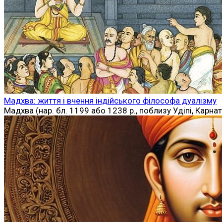
Мадхва: життя і вчення індійського філософа дуалізму
Мадхва (нар. бл. 1199 або 1238 р., поблизу Удіпі, Карнат