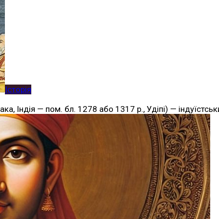
Історія
ака, Індія — пом. бл. 1278 або 1317 р., Удіпі) — індуїстс