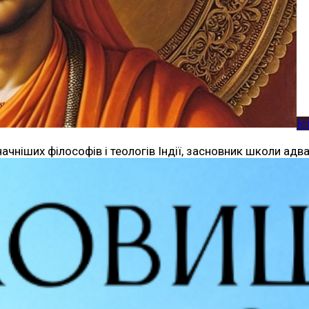
Іс
начніших філософів і теологів Індії, засновник школи ад