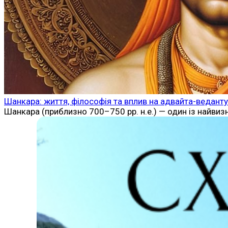
Шанкара: життя, філософія та вплив на адвайта-веданту
Шанкара (приблизно 700–750 рр. н.е.) — один із найвиз