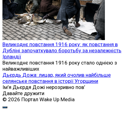
Великоднє повстання 1916 року: як повстання в
Дубліні започаткувало боротьбу за незалежність
Ірландії
Великоднє повстання 1916 року стало однією з
найважливіших
Дьєрдь Дожа: лицар, який очолив найбільше
селянське повстання в історії Угорщини
Ім’я Дьєрдя Дожі нерозривно пов’
Давайте дружити
© 2026 Портал Wake Up Media