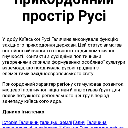
простір Русі
У добу Київської Русі Галичина виконувала функцію
західного прикордоння держави. Цей статус вимагав
постійної військової готовності та дипломатичної
гнучкості. Контакти з сусідніми політичними
утвореннями сприяли формуванню особливої культури
взаємодії, що поєднувала руські традиції з
елементами західноєвропейського світу.
Прикордонний характер регіону стимулював розвиток
місцевої політичної ініціативи й підготував ґрунт для
появи потужного регіонального центру в період
занепаду київського ядра.
Данило Ігнатенко
історія Галичини
галицькі землі
Галич
Галичина