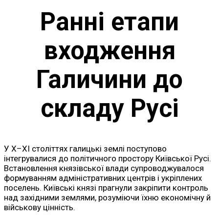
Ранні етапи
входження
Галичини до
складу Русі
У X–XI століттях галицькі землі поступово
інтегрувалися до політичного простору Київської Русі.
Встановлення князівської влади супроводжувалося
формуванням адміністративних центрів і укріплених
поселень. Київські князі прагнули закріпити контроль
над західними землями, розуміючи їхню економічну й
військову цінність.