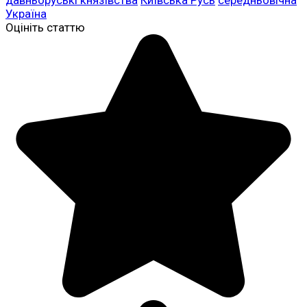
давньоруські князівства
Київська Русь
середньовічна
Україна
Оцініть статтю