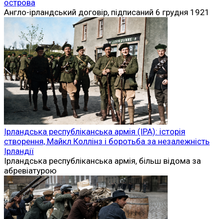
острова
Англо-ірландський договір, підписаний 6 грудня 1921
Ірландська республіканська армія (ІРА): історія
створення, Майкл Коллінз і боротьба за незалежність
Ірландії
Ірландська республіканська армія, більш відома за
абревіатурою