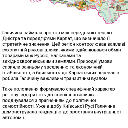
Галичина займала простір між середньою течією
Дністра та передгір’ями Карпат, що визначало її
стратегічне значення. Цей регіон контролював важливі
сухопутні й річкові шляхи, якими здійснювався обмін
товарами між Руссю, Балканами та
західноєвропейськими землями. Природні умови
сприяли ранньому заселенню та економічній
стабільності, а близькість до Карпатських перевалів
робила Галичину важливим транзитним вузлом.
Таке положення формувало специфічний характер
регіону: відкритість до зовнішніх впливів
поєднувалася з прагненням до політичної
самостійності. Уже в добу Київської Русі Галичина
демонструвала тенденцію до зростання внутрішньої
автономії.