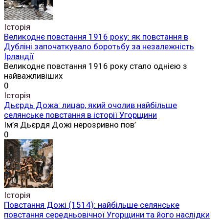
Історія
Великоднє повстання 1916 року: як повстання в
Дубліні започаткувало боротьбу за незалежність
Ірландії
Великоднє повстання 1916 року стало однією з
найважливіших
0
Історія
Дьєрдь Дожа: лицар, який очолив найбільше
селянське повстання в історії Угорщини
Ім’я Дьєрдя Дожі нерозривно пов’
0
Історія
Повстання Дожі (1514): найбільше селянське
повстання середньовічної Угорщини та його наслідки