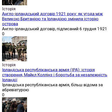
Історія
Англо-ірландський договір 1921 року: як угода між
Великою Британією та Ірландією змінила історію
острова
Англо-ірландський договір, підписаний 6 грудня 1921
0
Історія
Ірландська республіканська армія (ІРА): історія
створення, Майкл Коллінз і боротьба за незалежність
Ірландії
Ірландська республіканська армія, більш відома за
абревіатурою
0