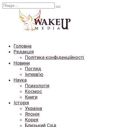
Перейти
Search
до
for:
вмісту
Головна
Редакція
Політика конфіденційності
Новини
Погляд
Інтерв’ю
Наука
Психологія
Космос
Книги
Історія
Україна
Японія
Корея
Близький Схід