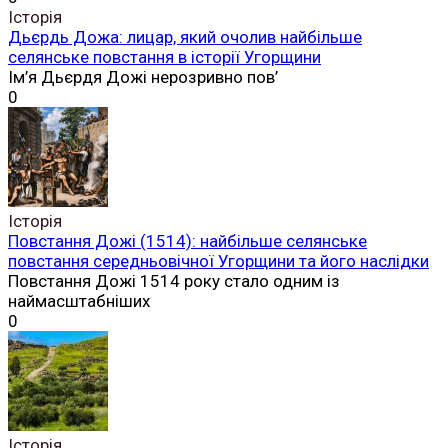
Історія
Дьєрдь Дожа: лицар, який очолив найбільше
селянське повстання в історії Угорщини
Ім’я Дьєрдя Дожі нерозривно пов’
0
Історія
Повстання Дожі (1514): найбільше селянське
повстання середньовічної Угорщини та його наслідки
Повстання Дожі 1514 року стало одним із
наймасштабніших
0
Історія