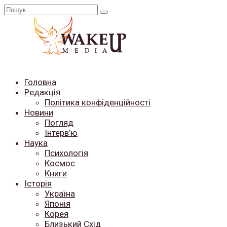
Перейти
Search
до
for:
вмісту
Головна
Редакція
Політика конфіденційності
Новини
Погляд
Інтерв’ю
Наука
Психологія
Космос
Книги
Історія
Україна
Японія
Корея
Близький Схід