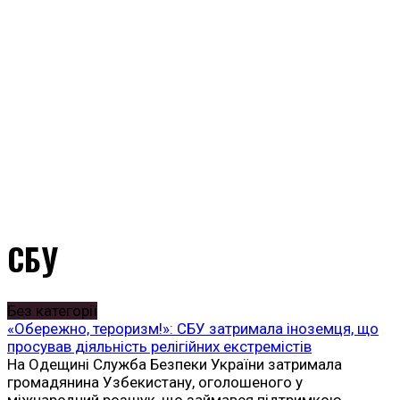
СБУ
Без категорії
«Обережно, тероризм!»: СБУ затримала іноземця, що
просував діяльність релігійних екстремістів
На Одещині Служба Безпеки України затримала
громадянина Узбекистану, оголошеного у
міжнародний розшук, що займався підтримкою