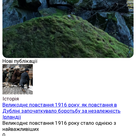
Нові публікації
Історія
Великоднє повстання 1916 року: як повстання в
Дубліні започаткувало боротьбу за незалежність
Ірландії
Великоднє повстання 1916 року стало однією з
найважливіших
0